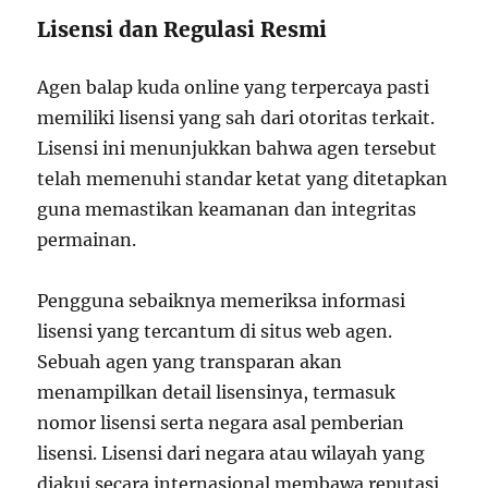
Lisensi dan Regulasi Resmi
Agen balap kuda online yang terpercaya pasti
memiliki lisensi yang sah dari otoritas terkait.
Lisensi ini menunjukkan bahwa agen tersebut
telah memenuhi standar ketat yang ditetapkan
guna memastikan keamanan dan integritas
permainan.
Pengguna sebaiknya memeriksa informasi
lisensi yang tercantum di situs web agen.
Sebuah agen yang transparan akan
menampilkan detail lisensinya, termasuk
nomor lisensi serta negara asal pemberian
lisensi. Lisensi dari negara atau wilayah yang
diakui secara internasional membawa reputasi