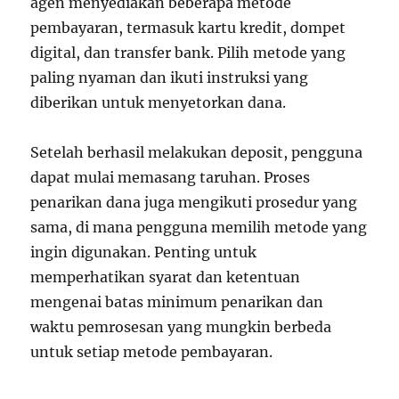
agen menyediakan beberapa metode
pembayaran, termasuk kartu kredit, dompet
digital, dan transfer bank. Pilih metode yang
paling nyaman dan ikuti instruksi yang
diberikan untuk menyetorkan dana.
Setelah berhasil melakukan deposit, pengguna
dapat mulai memasang taruhan. Proses
penarikan dana juga mengikuti prosedur yang
sama, di mana pengguna memilih metode yang
ingin digunakan. Penting untuk
memperhatikan syarat dan ketentuan
mengenai batas minimum penarikan dan
waktu pemrosesan yang mungkin berbeda
untuk setiap metode pembayaran.