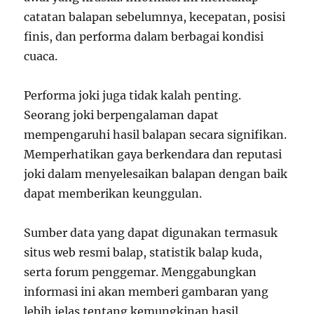
catatan balapan sebelumnya, kecepatan, posisi
finis, dan performa dalam berbagai kondisi
cuaca.
Performa joki juga tidak kalah penting.
Seorang joki berpengalaman dapat
mempengaruhi hasil balapan secara signifikan.
Memperhatikan gaya berkendara dan reputasi
joki dalam menyelesaikan balapan dengan baik
dapat memberikan keunggulan.
Sumber data yang dapat digunakan termasuk
situs web resmi balap, statistik balap kuda,
serta forum penggemar. Menggabungkan
informasi ini akan memberi gambaran yang
lebih jelas tentang kemungkinan hasil.