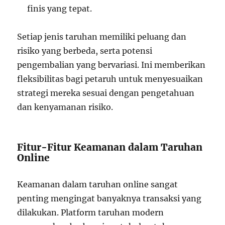
finis yang tepat.
Setiap jenis taruhan memiliki peluang dan
risiko yang berbeda, serta potensi
pengembalian yang bervariasi. Ini memberikan
fleksibilitas bagi petaruh untuk menyesuaikan
strategi mereka sesuai dengan pengetahuan
dan kenyamanan risiko.
Fitur-Fitur Keamanan dalam Taruhan
Online
Keamanan dalam taruhan online sangat
penting mengingat banyaknya transaksi yang
dilakukan. Platform taruhan modern