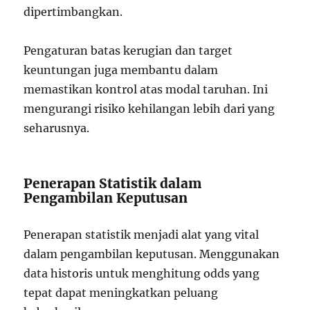
dipertimbangkan.
Pengaturan batas kerugian dan target
keuntungan juga membantu dalam
memastikan kontrol atas modal taruhan. Ini
mengurangi risiko kehilangan lebih dari yang
seharusnya.
Penerapan Statistik dalam
Pengambilan Keputusan
Penerapan statistik menjadi alat yang vital
dalam pengambilan keputusan. Menggunakan
data historis untuk menghitung odds yang
tepat dapat meningkatkan peluang