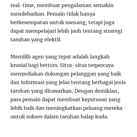
real-time, membuat pengalaman semakin
mendebarkan. Pemain tidak hanya
berkesempatan untuk menang, tetapi juga
dapat mempelajari lebih jauh tentang strategi
taruhan yang efektif.
Memilih agen yang tepat adalah langkah
krusial bagi bettors. Situs-situs terpercaya
menyediakan dukungan pelanggan yang baik
dan informasi yang jelas tentang berbagai jenis
taruhan yang ditawarkan. Dengan demikian,
para pemain dapat membuat keputusan yang
lebih baik dan meningkatkan peluang mereka
untuk sukses dalam taruhan balap kuda.