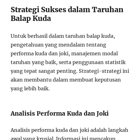
Strategi Sukses dalam Taruhan
Balap Kuda
Untuk berhasil dalam taruhan balap kuda,
pengetahuan yang mendalam tentang
performa kuda dan joki, manajemen modal
taruhan yang baik, serta penggunaan statistik
yang tepat sangat penting. Strategi-strategi ini
akan membantu dalam membuat keputusan
yang lebih baik.
Analisis Performa Kuda dan Joki
Analisis performa kuda dan joki adalah langkah
awal yang krusial. Informasi ini mencakup