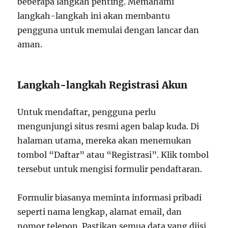
beberapa langkah penting. Memahami
langkah-langkah ini akan membantu
pengguna untuk memulai dengan lancar dan
aman.
Langkah-langkah Registrasi Akun
Untuk mendaftar, pengguna perlu
mengunjungi situs resmi agen balap kuda. Di
halaman utama, mereka akan menemukan
tombol “Daftar” atau “Registrasi”. Klik tombol
tersebut untuk mengisi formulir pendaftaran.
Formulir biasanya meminta informasi pribadi
seperti nama lengkap, alamat email, dan
nomor telepon. Pastikan semua data yang diisi