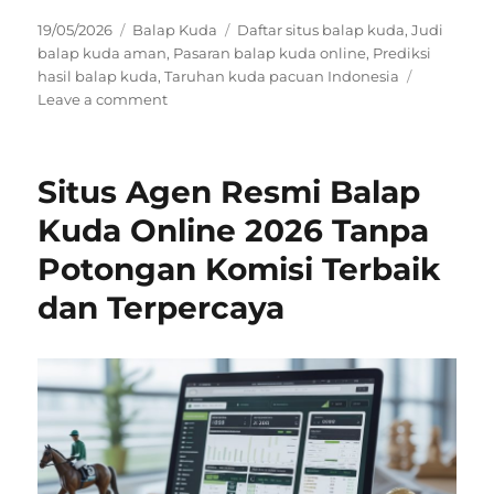
Posted
Categories
Tags
19/05/2026
Balap Kuda
Daftar situs balap kuda
,
Judi
on
balap kuda aman
,
Pasaran balap kuda online
,
Prediksi
hasil balap kuda
,
Taruhan kuda pacuan Indonesia
on
Leave a comment
Agen
Resmi
Balap
Situs Agen Resmi Balap
Kuda
Online
Kuda Online 2026 Tanpa
2026
Potongan Komisi Terbaik
dengan
Sistem
dan Terpercaya
Taruhan
Terlengkap
dan
Terpercaya