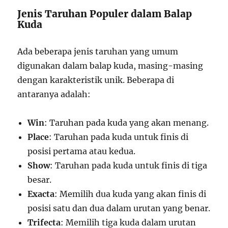
Jenis Taruhan Populer dalam Balap
Kuda
Ada beberapa jenis taruhan yang umum
digunakan dalam balap kuda, masing-masing
dengan karakteristik unik. Beberapa di
antaranya adalah:
Win
: Taruhan pada kuda yang akan menang.
Place
: Taruhan pada kuda untuk finis di
posisi pertama atau kedua.
Show
: Taruhan pada kuda untuk finis di tiga
besar.
Exacta
: Memilih dua kuda yang akan finis di
posisi satu dan dua dalam urutan yang benar.
Trifecta
: Memilih tiga kuda dalam urutan