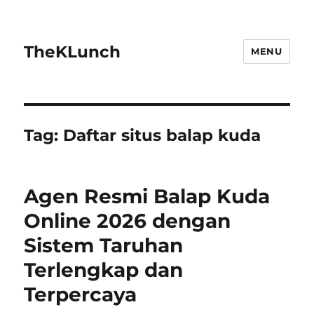
TheKLunch
MENU
Tag:
Daftar situs balap kuda
Agen Resmi Balap Kuda
Online 2026 dengan
Sistem Taruhan
Terlengkap dan
Terpercaya