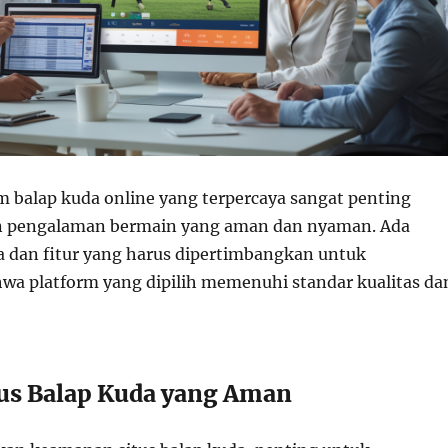
m balap kuda online yang terpercaya sangat penting
 pengalaman bermain yang aman dan nyaman. Ada
ia dan fitur yang harus dipertimbangkan untuk
a platform yang dipilih memenuhi standar kualitas da
itus Balap Kuda yang Aman