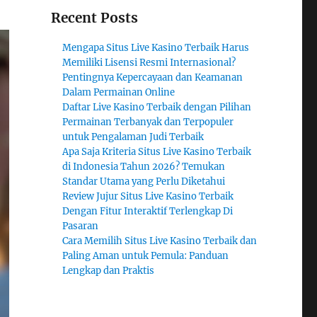
Recent Posts
Mengapa Situs Live Kasino Terbaik Harus
Memiliki Lisensi Resmi Internasional?
Pentingnya Kepercayaan dan Keamanan
Dalam Permainan Online
Daftar Live Kasino Terbaik dengan Pilihan
Permainan Terbanyak dan Terpopuler
untuk Pengalaman Judi Terbaik
Apa Saja Kriteria Situs Live Kasino Terbaik
di Indonesia Tahun 2026? Temukan
Standar Utama yang Perlu Diketahui
Review Jujur Situs Live Kasino Terbaik
Dengan Fitur Interaktif Terlengkap Di
Pasaran
Cara Memilih Situs Live Kasino Terbaik dan
Paling Aman untuk Pemula: Panduan
Lengkap dan Praktis