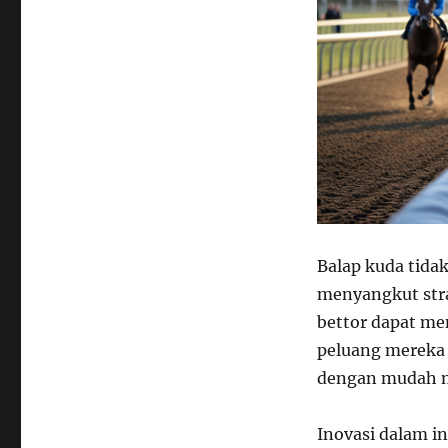
Balap kuda tida
menyangkut stra
bettor dapat me
peluang mereka 
dengan mudah me
Inovasi dalam i