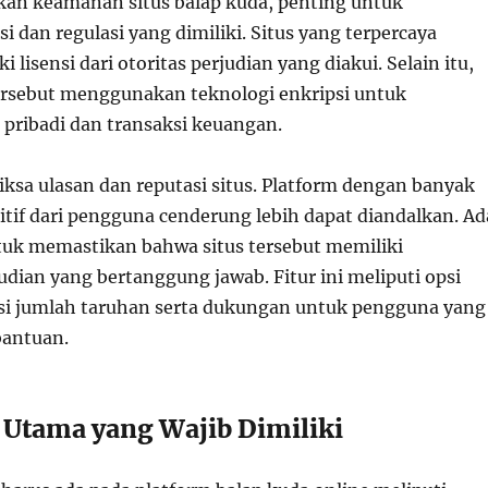
an keamanan situs balap kuda, penting untuk
i dan regulasi yang dimiliki. Situs yang terpercaya
 lisensi dari otoritas perjudian yang diakui. Selain itu,
tersebut menggunakan teknologi enkripsi untuk
 pribadi dan transaksi keuangan.
iksa ulasan dan reputasi situs. Platform dengan banyak
itif dari pengguna cenderung lebih dapat diandalkan. Ad
tuk memastikan bahwa situs tersebut memiliki
dian yang bertanggung jawab. Fitur ini meliputi opsi
i jumlah taruhan serta dukungan untuk pengguna yang
antuan.
r Utama yang Wajib Dimiliki