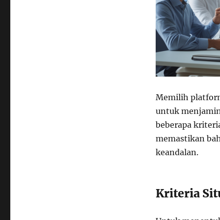
Memilih platfor
untuk menjamin
beberapa kriter
memastikan bahw
keandalan.
Kriteria S