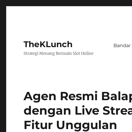
TheKLunch
Bandar 
Strategi Menang Bermain Slot Online
Agen Resmi Bala
dengan Live Stre
Fitur Unggulan