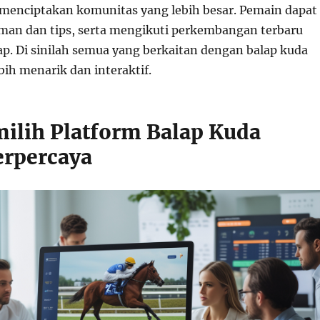
enciptakan komunitas yang lebih besar. Pemain dapat
man dan tips, serta mengikuti perkembangan terbaru
ap. Di sinilah semua yang berkaitan dengan balap kuda
ih menarik dan interaktif.
ilih Platform Balap Kuda
erpercaya