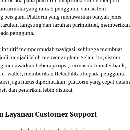
 harus ada pada platform balap kuda online meliputi
, antarmuka yang ramah pengguna, dan sistem
g beragam. Platform yang menawarkan banyak jenis
i taruhan langsung dan taruhan parimutuel, memberikan
epada pengguna.
 intuitif mempermudah navigasi, sehingga membuat
udi menjadi lebih menyenangkan. Selain itu, sistem
 menawarkan beberapa opsi, termasuk transfer bank,
n e-wallet, memberikan fleksibilitas kepada pengguna.
aksi juga harus diperhatikan; platform yang cepat dalam
it dan penarikan lebih disukai.
n Layanan Customer Support