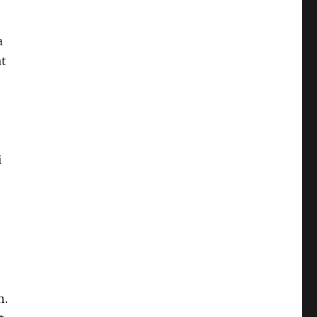
a
at
i
n.