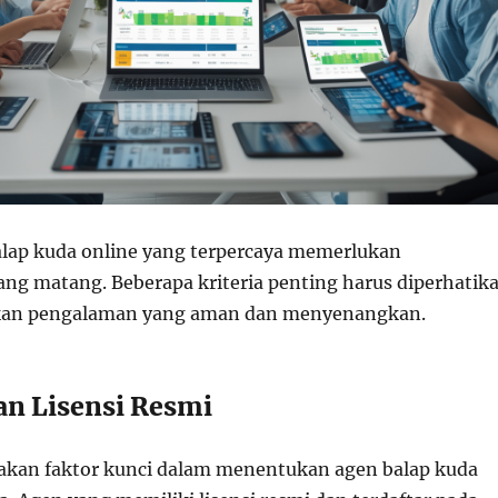
lap kuda online yang terpercaya memerlukan
ng matang. Beberapa kriteria penting harus diperhatik
an pengalaman yang aman dan menyenangkan.
dan Lisensi Resmi
akan faktor kunci dalam menentukan agen balap kuda