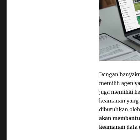
Dengan banyakny
memilih agen ya
juga memiliki li
keamanan yang k
dibutuhkan ole
akan membantu 
keamanan data 