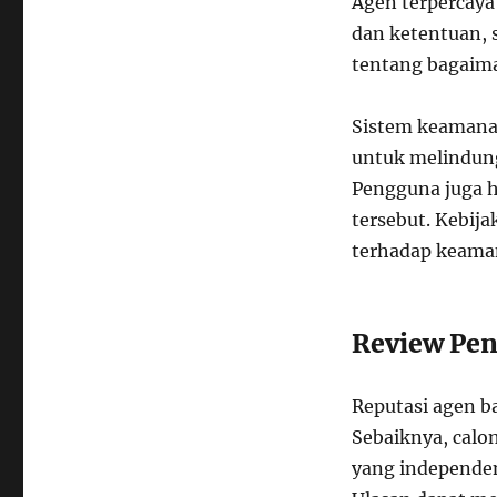
Agen terpercaya
dan ketentuan, 
tentang bagaima
Sistem keamanan
untuk melindung
Pengguna juga h
tersebut. Kebi
terhadap keama
Review Pen
Reputasi agen ba
Sebaiknya, calo
yang independe