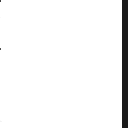
t
.
n
.