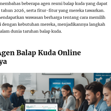
n membahas beberapa agen resmi balap kuda yang dapat
 tahun 2026, serta fitur-fitur yang mereka tawarkan.
endapatkan wawasan berharga tentang cara memilih
ai dengan kebutuhan mereka, menjadikannya langkah
dalam dunia taruhan balap kuda.
 Agen Balap Kuda Online
ya