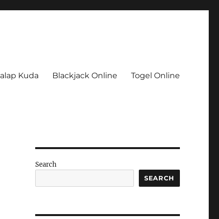
alap Kuda
Blackjack Online
Togel Online
Search
SEARCH