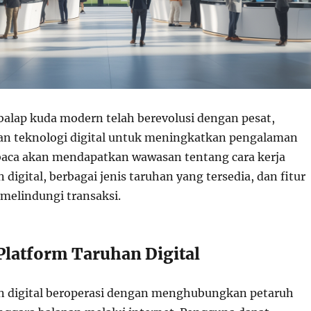
balap kuda modern telah berevolusi dengan pesat,
an teknologi digital untuk meningkatkan pengalaman
aca akan mendapatkan wawasan tentang cara kerja
 digital, berbagai jenis taruhan yang tersedia, dan fitur
elindungi transaksi.
 Platform Taruhan Digital
n digital beroperasi dengan menghubungkan petaruh