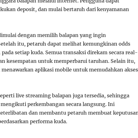
ggara balapan melalui internet. Pengguna dapat
kukan deposit, dan mulai bertaruh dari kenyamanan
dimulai dengan memilih balapan yang ingin
Setelah itu, petaruh dapat melihat kemungkinan odds
 pada setiap kuda. Semua transaksi direkam secara real-
n kesempatan untuk memperbarui taruhan. Selain itu,
m menawarkan aplikasi mobile untuk memudahkan akses
 seperti live streaming balapan juga tersedia, sehingga
mengikuti perkembangan secara langsung. Ini
eterlibatan dan membantu petaruh membuat keputusa
 berdasarkan performa kuda.