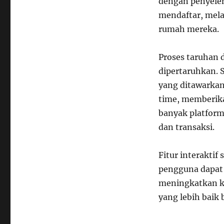
dengan penyelen
mendaftar, mela
rumah mereka.
Proses taruhan 
dipertaruhkan. 
yang ditawarkan
time, memberika
banyak platfor
dan transaksi.
Fitur interaktif
pengguna dapat 
meningkatkan k
yang lebih baik