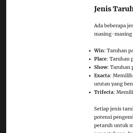
Jenis Taru
Ada beberapa je
masing-masing d
Win
: Taruhan p
Place
: Taruhan p
Show
: Taruhan p
Exacta
: Memilih
urutan yang ben
Trifecta
: Memili
Setiap jenis tar
potensi pengemba
petaruh untuk m