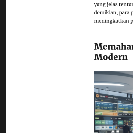
yang jelas tent
demikian, para 
meningkatkan pe
Memaham
Modern