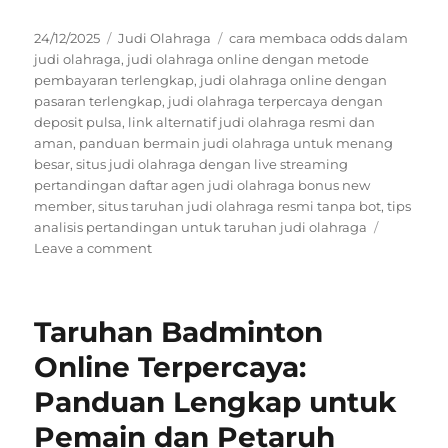
Posted
Categories
Tags
24/12/2025
Judi Olahraga
cara membaca odds dalam
on
judi olahraga
,
judi olahraga online dengan metode
pembayaran terlengkap
,
judi olahraga online dengan
pasaran terlengkap
,
judi olahraga terpercaya dengan
deposit pulsa
,
link alternatif judi olahraga resmi dan
aman
,
panduan bermain judi olahraga untuk menang
besar
,
situs judi olahraga dengan live streaming
pertandingan daftar agen judi olahraga bonus new
member
,
situs taruhan judi olahraga resmi tanpa bot
,
tips
analisis pertandingan untuk taruhan judi olahraga
on
Leave a comment
Judi
Olahraga
Badminton
Taruhan Badminton
Online:
Panduan
Online Terpercaya:
Lengkap
Panduan Lengkap untuk
untuk
Pemain
Pemain dan Petaruh
dan