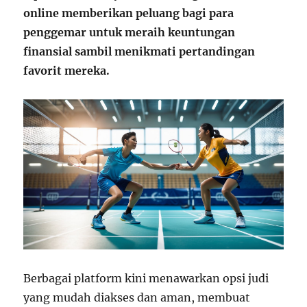
online memberikan peluang bagi para
penggemar untuk meraih keuntungan
finansial sambil menikmati pertandingan
favorit mereka.
Berbagai platform kini menawarkan opsi judi
yang mudah diakses dan aman, membuat