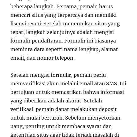
beberapa langkah. Pertama, pemain harus
mencari situs yang terpercaya dan memiliki
lisensi resmi. Setelah menemukan situs yang
tepat, langkah selanjutnya adalah mengisi
formulir pendaftaran. Formulir ini biasanya
meminta data seperti nama lengkap, alamat
email, dan nomor telepon.
Setelah mengisi formulir, pemain perlu
memverifikasi akun melalui email atau SMS. Ini
bertujuan untuk memastikan bahwa informasi
yang diberikan adalah akurat. Setelah
verifikasi, pemain dapat melakukan deposit
untuk mulai bertaruh. Sebelum menyetorkan
uang, penting untuk membaca syarat dan
ketentuan situs agar tidak terjadi masalah di