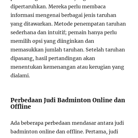
dipertaruhkan. Mereka perlu membaca
informasi mengenai berbagai jenis taruhan
yang ditawarkan. Metode penempatan taruhan
sederhana dan intuitif; pemain hanya perlu
memilih opsi yang diinginkan dan
memasukkan jumlah taruhan. Setelah taruhan
dipasang, hasil pertandingan akan
menentukan kemenangan atau kerugian yang
dialami.
Perbedaan Judi Badminton Online dan
Offline
Ada beberapa perbedaan mendasar antara judi
badminton online dan offline. Pertama, judi