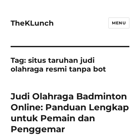
TheKLunch
MENU
Tag:
situs taruhan judi
olahraga resmi tanpa bot
Judi Olahraga Badminton
Online: Panduan Lengkap
untuk Pemain dan
Penggemar