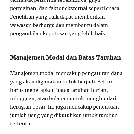
permainan, dan faktor eksternal seperti cuaca.
Penelitian yang baik dapat memberikan
wawasan berharga dan membantu dalam
pengambilan keputusan yang lebih baik.
Manajemen Modal dan Batas Taruhan
Manajemen modal mencakup pengaturan dana
yang akan digunakan untuk berjudi. Bettor
harus menetapkan
batas taruhan
harian,
mingguan, atau bulanan untuk menghindari
kerugian besar. Ini juga mencakup penentuan
jumlah uang yang dibutuhkan untuk taruhan
tertentu.