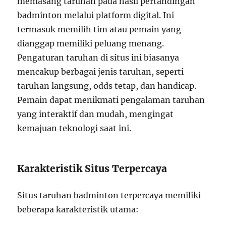
memasang taruhan pada hasil pertandingan
badminton melalui platform digital. Ini
termasuk memilih tim atau pemain yang
dianggap memiliki peluang menang.
Pengaturan taruhan di situs ini biasanya
mencakup berbagai jenis taruhan, seperti
taruhan langsung, odds tetap, dan handicap.
Pemain dapat menikmati pengalaman taruhan
yang interaktif dan mudah, mengingat
kemajuan teknologi saat ini.
Karakteristik Situs Terpercaya
Situs taruhan badminton terpercaya memiliki
beberapa karakteristik utama: