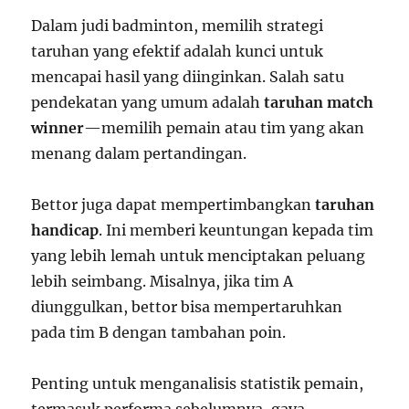
Dalam judi badminton, memilih strategi
taruhan yang efektif adalah kunci untuk
mencapai hasil yang diinginkan. Salah satu
pendekatan yang umum adalah
taruhan match
winner
—memilih pemain atau tim yang akan
menang dalam pertandingan.
Bettor juga dapat mempertimbangkan
taruhan
handicap
. Ini memberi keuntungan kepada tim
yang lebih lemah untuk menciptakan peluang
lebih seimbang. Misalnya, jika tim A
diunggulkan, bettor bisa mempertaruhkan
pada tim B dengan tambahan poin.
Penting untuk menganalisis statistik pemain,
termasuk performa sebelumnya, gaya