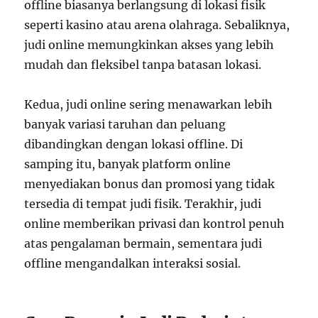
offline biasanya berlangsung di lokasi fisik
seperti kasino atau arena olahraga. Sebaliknya,
judi online memungkinkan akses yang lebih
mudah dan fleksibel tanpa batasan lokasi.
Kedua, judi online sering menawarkan lebih
banyak variasi taruhan dan peluang
dibandingkan dengan lokasi offline. Di
samping itu, banyak platform online
menyediakan bonus dan promosi yang tidak
tersedia di tempat judi fisik. Terakhir, judi
online memberikan privasi dan kontrol penuh
atas pengalaman bermain, sementara judi
offline mengandalkan interaksi sosial.