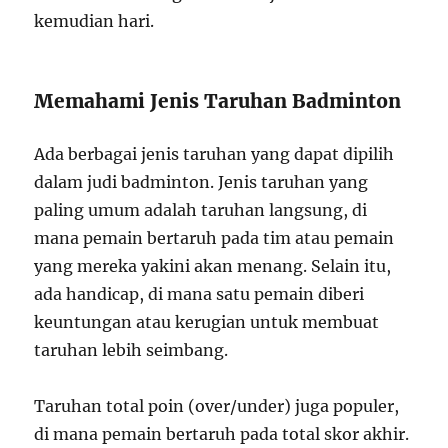
kemudian hari.
Memahami Jenis Taruhan Badminton
Ada berbagai jenis taruhan yang dapat dipilih
dalam judi badminton. Jenis taruhan yang
paling umum adalah taruhan langsung, di
mana pemain bertaruh pada tim atau pemain
yang mereka yakini akan menang. Selain itu,
ada handicap, di mana satu pemain diberi
keuntungan atau kerugian untuk membuat
taruhan lebih seimbang.
Taruhan total poin (over/under) juga populer,
di mana pemain bertaruh pada total skor akhir.