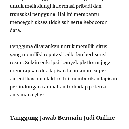
untuk melindungi informasi pribadi dan
transaksi pengguna. Hal ini membantu
mencegah akses tidak sah serta kebocoran
data.
Pengguna disarankan untuk memilih situs
yang memiliki reputasi baik dan berlisensi
resmi. Selain enkripsi, banyak platform juga
menerapkan dua lapisan keamanan, seperti
autentikasi dua faktor. Ini memberikan lapisan
perlindungan tambahan terhadap potensi
ancaman cyber.
Tanggung Jawab Bermain Judi Online