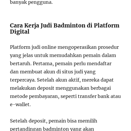
banyak pengguna.
Cara Kerja Judi Badminton di Platform
Digital
Platform judi online mengoperasikan prosedur
yang jelas untuk memudahkan pemain dalam
bertaruh. Pertama, pemain perlu mendaftar
dan membuat akun di situs judi yang
terpercaya. Setelah akun aktif, mereka dapat
melakukan deposit menggunakan berbagai
metode pembayaran, seperti transfer bank atau
e-wallet.
Setelah deposit, pemain bisa memilih
pertandingan badminton yang akan