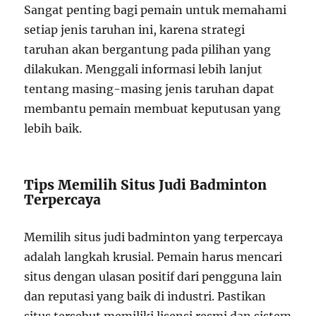
Sangat penting bagi pemain untuk memahami
setiap jenis taruhan ini, karena strategi
taruhan akan bergantung pada pilihan yang
dilakukan. Menggali informasi lebih lanjut
tentang masing-masing jenis taruhan dapat
membantu pemain membuat keputusan yang
lebih baik.
Tips Memilih Situs Judi Badminton
Terpercaya
Memilih situs judi badminton yang terpercaya
adalah langkah krusial. Pemain harus mencari
situs dengan ulasan positif dari pengguna lain
dan reputasi yang baik di industri. Pastikan
situs tersebut memiliki lisensi resmi dan sistem