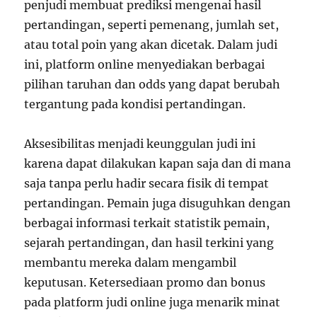
penjudi membuat prediksi mengenai hasil
pertandingan, seperti pemenang, jumlah set,
atau total poin yang akan dicetak. Dalam judi
ini, platform online menyediakan berbagai
pilihan taruhan dan odds yang dapat berubah
tergantung pada kondisi pertandingan.
Aksesibilitas menjadi keunggulan judi ini
karena dapat dilakukan kapan saja dan di mana
saja tanpa perlu hadir secara fisik di tempat
pertandingan. Pemain juga disuguhkan dengan
berbagai informasi terkait statistik pemain,
sejarah pertandingan, dan hasil terkini yang
membantu mereka dalam mengambil
keputusan. Ketersediaan promo dan bonus
pada platform judi online juga menarik minat