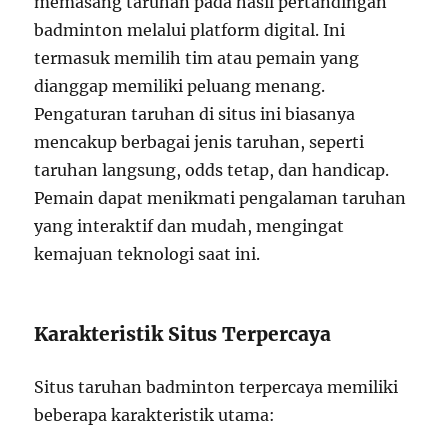
memasang taruhan pada hasil pertandingan
badminton melalui platform digital. Ini
termasuk memilih tim atau pemain yang
dianggap memiliki peluang menang.
Pengaturan taruhan di situs ini biasanya
mencakup berbagai jenis taruhan, seperti
taruhan langsung, odds tetap, dan handicap.
Pemain dapat menikmati pengalaman taruhan
yang interaktif dan mudah, mengingat
kemajuan teknologi saat ini.
Karakteristik Situs Terpercaya
Situs taruhan badminton terpercaya memiliki
beberapa karakteristik utama: