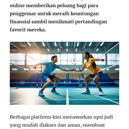
online memberikan peluang bagi para
penggemar untuk meraih keuntungan
finansial sambil menikmati pertandingan
favorit mereka.
Berbagai platform kini menawarkan opsi judi
yang mudah diakses dan aman, membuat