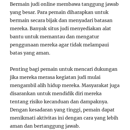
Bermain judi online membawa tanggung jawab
yang besar. Para pemain diharapkan untuk
bermain secara bijak dan menyadari batasan
mereka. Banyak situs judi menyediakan alat
bantu untuk memantau dan mengatur
penggunaan mereka agar tidak melampaui
batas yang aman.
Penting bagi pemain untuk mencari dukungan
jika mereka merasa kegiatan judi mulai
mengambil alih hidup mereka. Masyarakat juga
disarankan untuk mendidik diri mereka
tentang risiko kecanduan dan dampaknya.
Dengan kesadaran yang tinggi, pemain dapat
menikmati aktivitas ini dengan cara yang lebih
aman dan bertanggung jawab.