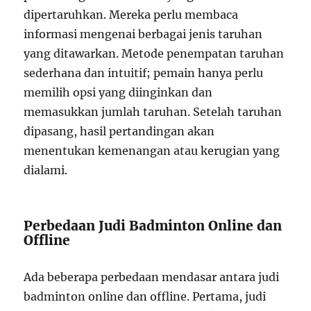
dipertaruhkan. Mereka perlu membaca
informasi mengenai berbagai jenis taruhan
yang ditawarkan. Metode penempatan taruhan
sederhana dan intuitif; pemain hanya perlu
memilih opsi yang diinginkan dan
memasukkan jumlah taruhan. Setelah taruhan
dipasang, hasil pertandingan akan
menentukan kemenangan atau kerugian yang
dialami.
Perbedaan Judi Badminton Online dan
Offline
Ada beberapa perbedaan mendasar antara judi
badminton online dan offline. Pertama, judi