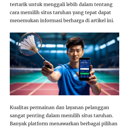
tertarik untuk menggali lebih dalam tentang
cara memilih situs taruhan yang tepat dapat
menemukan informasi berharga di artikel ini.
Kualitas permainan dan layanan pelanggan
sangat penting dalam memilih situs taruhan.
Banyak platform menawarkan berbagai pilihan