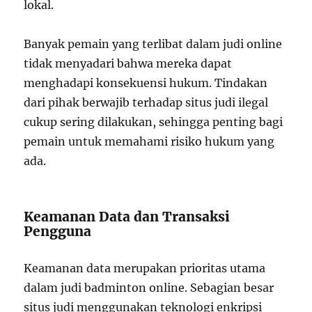
lokal.
Banyak pemain yang terlibat dalam judi online
tidak menyadari bahwa mereka dapat
menghadapi konsekuensi hukum. Tindakan
dari pihak berwajib terhadap situs judi ilegal
cukup sering dilakukan, sehingga penting bagi
pemain untuk memahami risiko hukum yang
ada.
Keamanan Data dan Transaksi
Pengguna
Keamanan data merupakan prioritas utama
dalam judi badminton online. Sebagian besar
situs judi menggunakan teknologi enkripsi