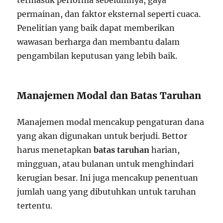
permainan, dan faktor eksternal seperti cuaca.
Penelitian yang baik dapat memberikan
wawasan berharga dan membantu dalam
pengambilan keputusan yang lebih baik.
Manajemen Modal dan Batas Taruhan
Manajemen modal mencakup pengaturan dana
yang akan digunakan untuk berjudi. Bettor
harus menetapkan
batas taruhan
harian,
mingguan, atau bulanan untuk menghindari
kerugian besar. Ini juga mencakup penentuan
jumlah uang yang dibutuhkan untuk taruhan
tertentu.