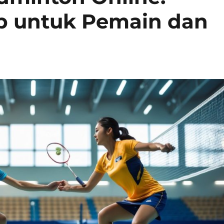
 untuk Pemain dan