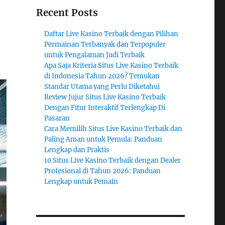
Recent Posts
Daftar Live Kasino Terbaik dengan Pilihan
Permainan Terbanyak dan Terpopuler
untuk Pengalaman Judi Terbaik
Apa Saja Kriteria Situs Live Kasino Terbaik
di Indonesia Tahun 2026? Temukan
Standar Utama yang Perlu Diketahui
Review Jujur Situs Live Kasino Terbaik
Dengan Fitur Interaktif Terlengkap Di
Pasaran
Cara Memilih Situs Live Kasino Terbaik dan
Paling Aman untuk Pemula: Panduan
Lengkap dan Praktis
10 Situs Live Kasino Terbaik dengan Dealer
Profesional di Tahun 2026: Panduan
Lengkap untuk Pemain