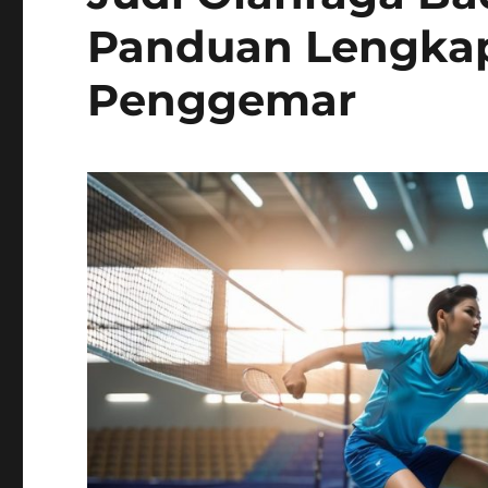
Panduan Lengkap
Penggemar