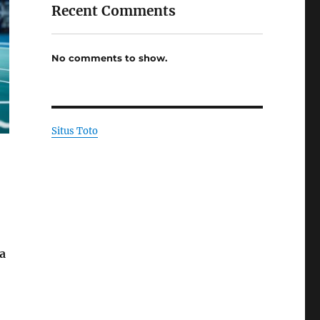
Recent Comments
No comments to show.
Situs Toto
a