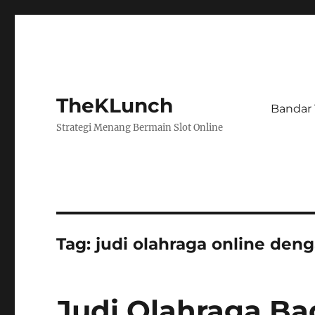
TheKLunch
Bandar 
Strategi Menang Bermain Slot Online
Tag:
judi olahraga online den
Judi Olahraga Ba