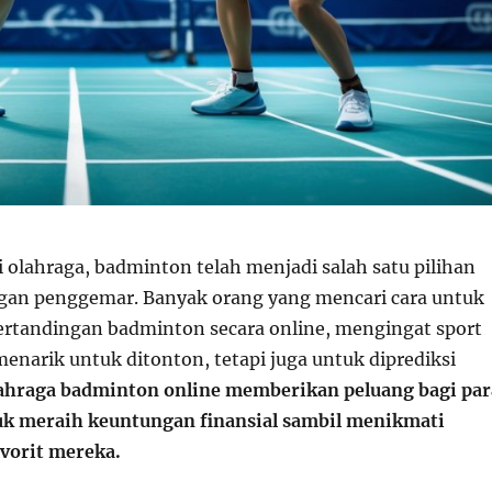
 olahraga, badminton telah menjadi salah satu pilihan
ngan penggemar. Banyak orang yang mencari cara untuk
ertandingan badminton secara online, mengingat sport
menarik untuk ditonton, tetapi juga untuk diprediksi
lahraga badminton online memberikan peluang bagi par
k meraih keuntungan finansial sambil menikmati
vorit mereka.