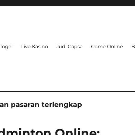
Togel
Live Kasino
Judi Capsa
Ceme Online
B
gan pasaran terlengkap
dminton Online: