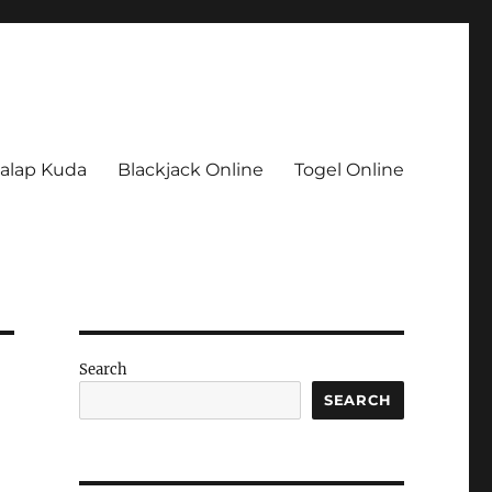
alap Kuda
Blackjack Online
Togel Online
Search
SEARCH