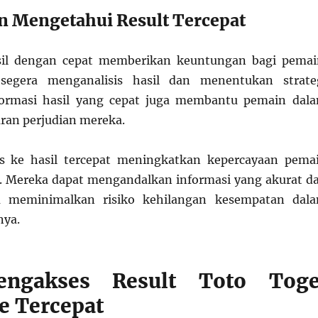
 Mengetahui Result Tercepat
il dengan cepat memberikan keuntungan bagi pemai
segera menganalisis hasil dan menentukan strate
nformasi hasil yang cepat juga membantu pemain dal
ran perjudian mereka.
ses ke hasil tercepat meningkatkan kepercayaan pema
. Mereka dapat mengandalkan informasi yang akurat d
ga meminimalkan risiko kehilangan kesempatan dal
nya.
ngakses Result Toto Toge
e Tercepat