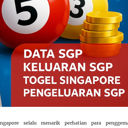
ingapore selalu menarik perhatian para penggem