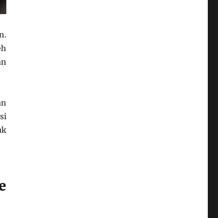
n.
eh
an
an
si
uk
e