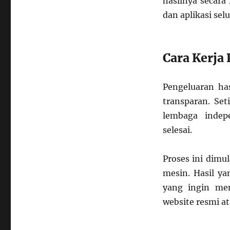
hasilnya secara
dan aplikasi selu
Cara Kerja
Pengeluaran has
transparan. Set
lembaga indep
selesai.
Proses ini dim
mesin. Hasil ya
yang ingin men
website resmi at