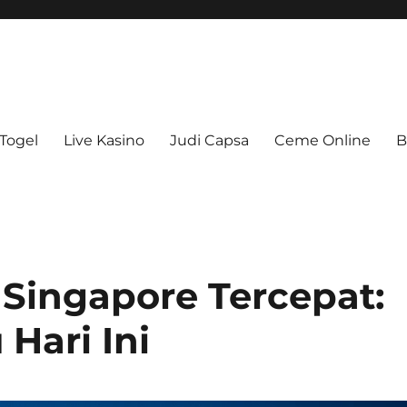
Togel
Live Kasino
Judi Capsa
Ceme Online
B
 Singapore Tercepat:
 Hari Ini