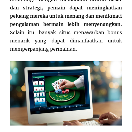
dan strategi, pemain dapat meningkatkan
peluang mereka untuk menang dan menikmati
pengalaman bermain lebih menyenangkan.
Selain itu, banyak situs menawarkan bonus
menarik yang dapat dimanfaatkan untuk
memperpanjang permainan.