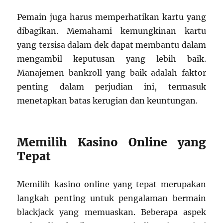
Pemain juga harus memperhatikan kartu yang
dibagikan. Memahami kemungkinan kartu
yang tersisa dalam dek dapat membantu dalam
mengambil keputusan yang lebih baik.
Manajemen bankroll yang baik adalah faktor
penting dalam perjudian ini, termasuk
menetapkan batas kerugian dan keuntungan.
Memilih Kasino Online yang
Tepat
Memilih kasino online yang tepat merupakan
langkah penting untuk pengalaman bermain
blackjack yang memuaskan. Beberapa aspek