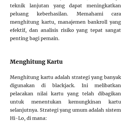
teknik lanjutan yang dapat meningkatkan
peluang keberhasilan. Memahami cara
menghitung kartu, manajemen bankroll yang
efektif, dan analisis risiko yang tepat sangat
penting bagi pemain.
Menghitung Kartu
Menghitung kartu adalah strategi yang banyak
digunakan di blackjack. Ini melibatkan
pelacakan nilai kartu yang telah dibagikan
untuk menentukan kemungkinan kartu
selanjutnya. Strategi yang umum adalah sistem
Hi-Lo, di mana: