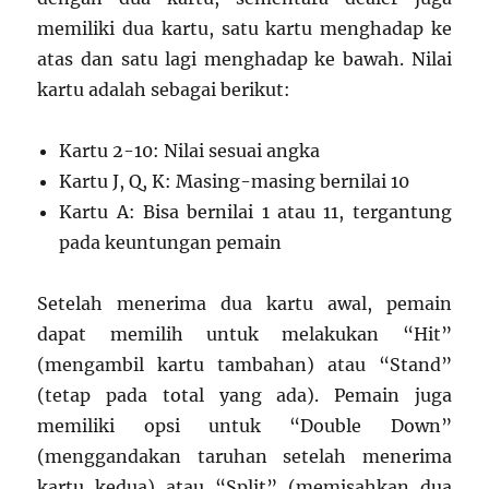
memiliki dua kartu, satu kartu menghadap ke
atas dan satu lagi menghadap ke bawah. Nilai
kartu adalah sebagai berikut:
Kartu 2-10: Nilai sesuai angka
Kartu J, Q, K: Masing-masing bernilai 10
Kartu A: Bisa bernilai 1 atau 11, tergantung
pada keuntungan pemain
Setelah menerima dua kartu awal, pemain
dapat memilih untuk melakukan “Hit”
(mengambil kartu tambahan) atau “Stand”
(tetap pada total yang ada). Pemain juga
memiliki opsi untuk “Double Down”
(menggandakan taruhan setelah menerima
kartu kedua) atau “Split” (memisahkan dua