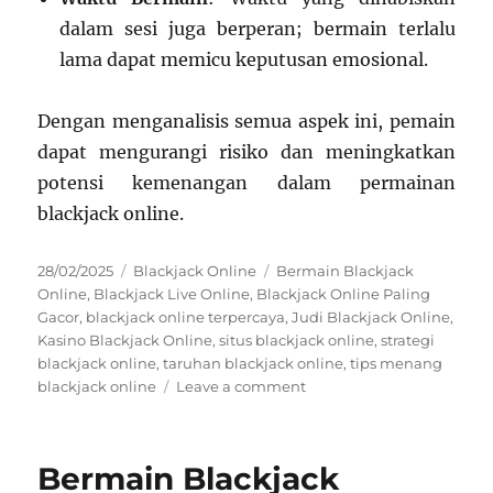
dalam sesi juga berperan; bermain terlalu
lama dapat memicu keputusan emosional.
Dengan menganalisis semua aspek ini, pemain
dapat mengurangi risiko dan meningkatkan
potensi kemenangan dalam permainan
blackjack online.
Posted
Categories
Tags
28/02/2025
Blackjack Online
Bermain Blackjack
on
Online
,
Blackjack Live Online
,
Blackjack Online Paling
Gacor
,
blackjack online terpercaya
,
Judi Blackjack Online
,
Kasino Blackjack Online
,
situs blackjack online
,
strategi
blackjack online
,
taruhan blackjack online
,
tips menang
on
blackjack online
Leave a comment
Blackjack
Online
Indonesia:
Bermain Blackjack
Panduan