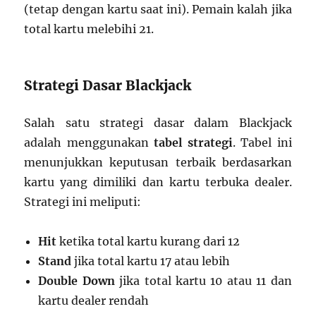
(tetap dengan kartu saat ini). Pemain kalah jika
total kartu melebihi 21.
Strategi Dasar Blackjack
Salah satu strategi dasar dalam Blackjack
adalah menggunakan
tabel strategi
. Tabel ini
menunjukkan keputusan terbaik berdasarkan
kartu yang dimiliki dan kartu terbuka dealer.
Strategi ini meliputi:
Hit
ketika total kartu kurang dari 12
Stand
jika total kartu 17 atau lebih
Double Down
jika total kartu 10 atau 11 dan
kartu dealer rendah