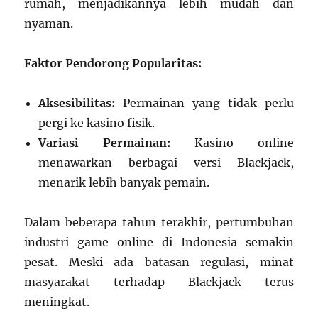
rumah, menjadikannya lebih mudah dan
nyaman.
Faktor Pendorong Popularitas:
Aksesibilitas:
Permainan yang tidak perlu
pergi ke kasino fisik.
Variasi Permainan:
Kasino online
menawarkan berbagai versi Blackjack,
menarik lebih banyak pemain.
Dalam beberapa tahun terakhir, pertumbuhan
industri game online di Indonesia semakin
pesat. Meski ada batasan regulasi, minat
masyarakat terhadap Blackjack terus
meningkat.