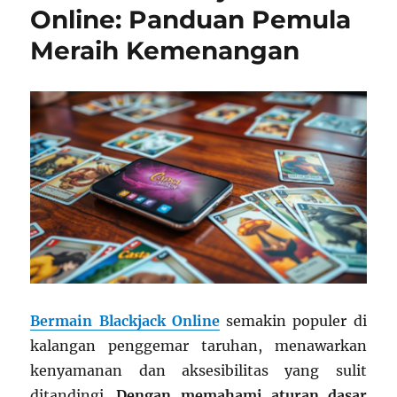
Lengkap
Online: Panduan Pemula
untuk
Meraih Kemenangan
Pemain
Bermain Blackjack Online
semakin populer di
kalangan penggemar taruhan, menawarkan
kenyamanan dan aksesibilitas yang sulit
ditandingi.
Dengan memahami aturan dasar