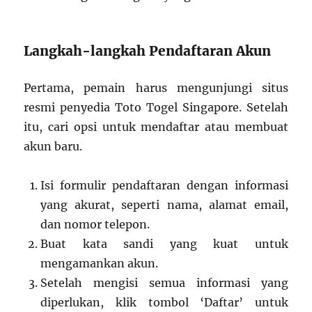
Langkah-langkah Pendaftaran Akun
Pertama, pemain harus mengunjungi situs
resmi penyedia Toto Togel Singapore. Setelah
itu, cari opsi untuk mendaftar atau membuat
akun baru.
Isi formulir pendaftaran dengan informasi
yang akurat, seperti nama, alamat email,
dan nomor telepon.
Buat kata sandi yang kuat untuk
mengamankan akun.
Setelah mengisi semua informasi yang
diperlukan, klik tombol ‘Daftar’ untuk