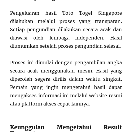
Pengeluaran hasil Toto Togel Singapore
dilakukan melalui proses yang transparan.
Setiap pengundian dilakukan secara acak dan
diawasi oleh lembaga independen. Hasil
diumumkan setelah proses pengundian selesai.
Proses ini dimulai dengan pengambilan angka
secara acak menggunakan mesin. Hasil yang
diperoleh segera dirilis dalam waktu singkat.
Pemain yang ingin mengetahui hasil dapat
mengakses informasi ini melalui website resmi
atau platform akses cepat lainnya.
Keunggulan Mengetahui Result