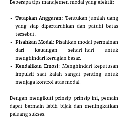
Beberapa tips manajemen modal yang efektif:
Tetapkan Anggaran
: Tentukan jumlah uang
yang siap dipertaruhkan dan patuhi batas
tersebut.
Pisahkan Modal
: Pisahkan modal permainan
dari keuangan sehari-hari untuk
menghindari kerugian besar.
Kendalikan Emosi
: Menghindari keputusan
impulsif saat kalah sangat penting untuk
menjaga kontrol atas modal.
Dengan mengikuti prinsip-prinsip ini, pemain
dapat bermain lebih bijak dan meningkatkan
peluang sukses.