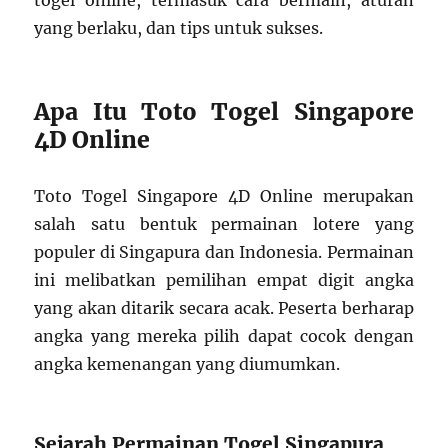
yang berlaku, dan tips untuk sukses.
Apa Itu Toto Togel Singapore
4D Online
Toto Togel Singapore 4D Online merupakan
salah satu bentuk permainan lotere yang
populer di Singapura dan Indonesia. Permainan
ini melibatkan pemilihan empat digit angka
yang akan ditarik secara acak. Peserta berharap
angka yang mereka pilih dapat cocok dengan
angka kemenangan yang diumumkan.
Sejarah Permainan Togel Singapura