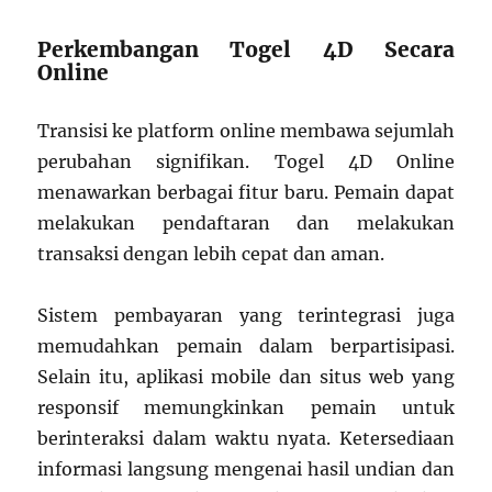
Perkembangan Togel 4D Secara
Online
Transisi ke platform online membawa sejumlah
perubahan signifikan. Togel 4D Online
menawarkan berbagai fitur baru. Pemain dapat
melakukan pendaftaran dan melakukan
transaksi dengan lebih cepat dan aman.
Sistem pembayaran yang terintegrasi juga
memudahkan pemain dalam berpartisipasi.
Selain itu, aplikasi mobile dan situs web yang
responsif memungkinkan pemain untuk
berinteraksi dalam waktu nyata. Ketersediaan
informasi langsung mengenai hasil undian dan