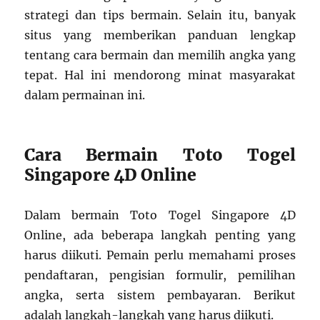
strategi dan tips bermain. Selain itu, banyak
situs yang memberikan panduan lengkap
tentang cara bermain dan memilih angka yang
tepat. Hal ini mendorong minat masyarakat
dalam permainan ini.
Cara Bermain Toto Togel
Singapore 4D Online
Dalam bermain Toto Togel Singapore 4D
Online, ada beberapa langkah penting yang
harus diikuti. Pemain perlu memahami proses
pendaftaran, pengisian formulir, pemilihan
angka, serta sistem pembayaran. Berikut
adalah langkah-langkah yang harus diikuti.