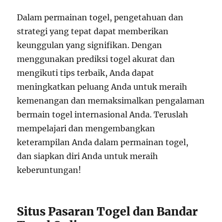
Dalam permainan togel, pengetahuan dan
strategi yang tepat dapat memberikan
keunggulan yang signifikan. Dengan
menggunakan prediksi togel akurat dan
mengikuti tips terbaik, Anda dapat
meningkatkan peluang Anda untuk meraih
kemenangan dan memaksimalkan pengalaman
bermain togel internasional Anda. Teruslah
mempelajari dan mengembangkan
keterampilan Anda dalam permainan togel,
dan siapkan diri Anda untuk meraih
keberuntungan!
Situs Pasaran Togel dan Bandar