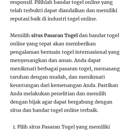
responsif. Pilihlah bandar togel online yang
telah terbukti dapat diandalkan dan memiliki
reputasi baik di industri togel online.
Memilih
situs Pasaran Togel
dan bandar togel
online yang tepat akan memberikan
pengalaman bermain togel internasional yang
menyenangkan dan aman. Anda dapat
menikmati berbagai pasaran togel, memasang
taruhan dengan mudah, dan menikmati
keuntungan dari kemenangan Anda. Pastikan
Anda melakukan penelitian dan memilih
dengan bijak agar dapat bergabung dengan
situs dan bandar togel online terbaik.
Pilih situs Pasaran Togel yang memiliki