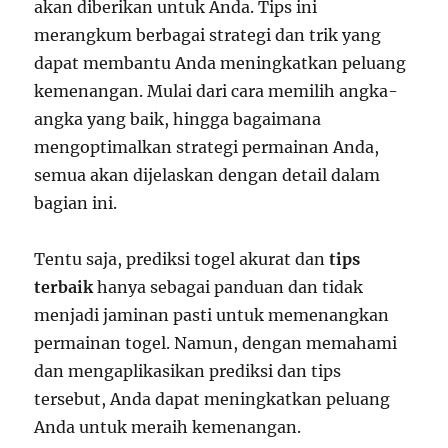
akan diberikan untuk Anda. Tips ini
merangkum berbagai strategi dan trik yang
dapat membantu Anda meningkatkan peluang
kemenangan. Mulai dari cara memilih angka-
angka yang baik, hingga bagaimana
mengoptimalkan strategi permainan Anda,
semua akan dijelaskan dengan detail dalam
bagian ini.
Tentu saja, prediksi togel akurat dan
tips
terbaik
hanya sebagai panduan dan tidak
menjadi jaminan pasti untuk memenangkan
permainan togel. Namun, dengan memahami
dan mengaplikasikan prediksi dan tips
tersebut, Anda dapat meningkatkan peluang
Anda untuk meraih kemenangan.