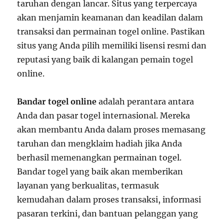
taruhan dengan lancar. Situs yang terpercaya
akan menjamin keamanan dan keadilan dalam
transaksi dan permainan togel online. Pastikan
situs yang Anda pilih memiliki lisensi resmi dan
reputasi yang baik di kalangan pemain togel
online.
Bandar togel online
adalah perantara antara
Anda dan pasar togel internasional. Mereka
akan membantu Anda dalam proses memasang
taruhan dan mengklaim hadiah jika Anda
berhasil memenangkan permainan togel.
Bandar togel yang baik akan memberikan
layanan yang berkualitas, termasuk
kemudahan dalam proses transaksi, informasi
pasaran terkini, dan bantuan pelanggan yang