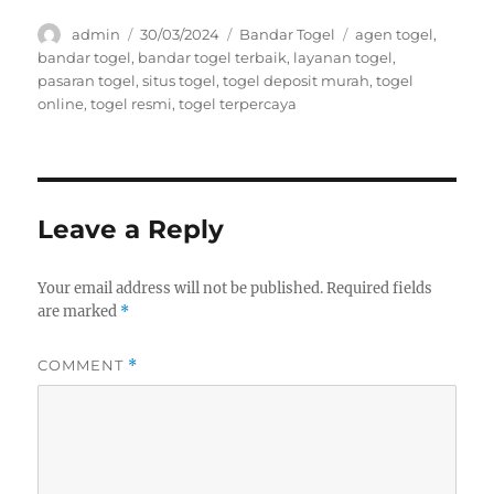
Author
Posted
Categories
Tags
admin
30/03/2024
Bandar Togel
agen togel
,
on
bandar togel
,
bandar togel terbaik
,
layanan togel
,
pasaran togel
,
situs togel
,
togel deposit murah
,
togel
online
,
togel resmi
,
togel terpercaya
Leave a Reply
Your email address will not be published.
Required fields
are marked
*
COMMENT
*