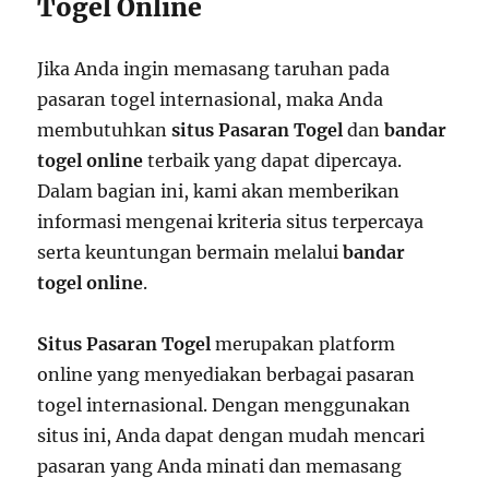
Togel Online
Jika Anda ingin memasang taruhan pada
pasaran togel internasional, maka Anda
membutuhkan
situs Pasaran Togel
dan
bandar
togel online
terbaik yang dapat dipercaya.
Dalam bagian ini, kami akan memberikan
informasi mengenai kriteria situs terpercaya
serta keuntungan bermain melalui
bandar
togel online
.
Situs Pasaran Togel
merupakan platform
online yang menyediakan berbagai pasaran
togel internasional. Dengan menggunakan
situs ini, Anda dapat dengan mudah mencari
pasaran yang Anda minati dan memasang