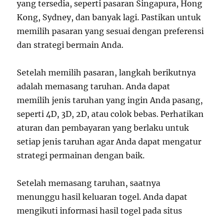
yang tersedia, seperti pasaran Singapura, Hong
Kong, Sydney, dan banyak lagi. Pastikan untuk
memilih pasaran yang sesuai dengan preferensi
dan strategi bermain Anda.
Setelah memilih pasaran, langkah berikutnya
adalah memasang taruhan. Anda dapat
memilih jenis taruhan yang ingin Anda pasang,
seperti 4D, 3D, 2D, atau colok bebas. Perhatikan
aturan dan pembayaran yang berlaku untuk
setiap jenis taruhan agar Anda dapat mengatur
strategi permainan dengan baik.
Setelah memasang taruhan, saatnya
menunggu hasil keluaran togel. Anda dapat
mengikuti informasi hasil togel pada situs