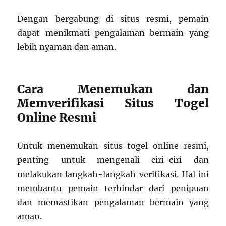
Dengan bergabung di situs resmi, pemain
dapat menikmati pengalaman bermain yang
lebih nyaman dan aman.
Cara Menemukan dan
Memverifikasi Situs Togel
Online Resmi
Untuk menemukan situs togel online resmi,
penting untuk mengenali ciri-ciri dan
melakukan langkah-langkah verifikasi. Hal ini
membantu pemain terhindar dari penipuan
dan memastikan pengalaman bermain yang
aman.