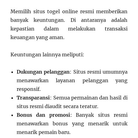
Memilih situs togel online resmi memberikan
banyak keuntungan. Di antaranya adalah
kepastian dalam melakukan transaksi
keuangan yang aman.
Keuntungan lainnya meliputi:
Dukungan pelanggan
: Situs resmi umumnya
menawarkan layanan pelanggan yang
responsif.
Transparansi
: Semua permainan dan hasil di
situs resmi diaudit secara teratur.
Bonus dan promosi
: Banyak situs resmi
menawarkan bonus yang menarik untuk
menarik pemain baru.