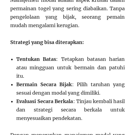
permainan togel yang sering diabaikan. Tanpa
pengelolaan yang bijak, seorang pemain
mudah mengalami kerugian.
Strategi yang bisa diterapkan:
Tentukan Batas
: Tetapkan batasan harian
atau mingguan untuk bermain dan patuhi
itu.
Bermain Secara Bijak
: Pilih taruhan yang
sesuai dengan modal yang dimiliki.
Evaluasi Secara Berkala
: Tinjau kembali hasil
dan strategi secara berkala untuk
menyesuaikan pendekatan.
Dengan menerapkan manajemen modal yang