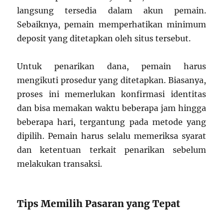
langsung tersedia dalam akun pemain.
Sebaiknya, pemain memperhatikan minimum
deposit yang ditetapkan oleh situs tersebut.
Untuk penarikan dana, pemain harus
mengikuti prosedur yang ditetapkan. Biasanya,
proses ini memerlukan konfirmasi identitas
dan bisa memakan waktu beberapa jam hingga
beberapa hari, tergantung pada metode yang
dipilih. Pemain harus selalu memeriksa syarat
dan ketentuan terkait penarikan sebelum
melakukan transaksi.
Tips Memilih Pasaran yang Tepat