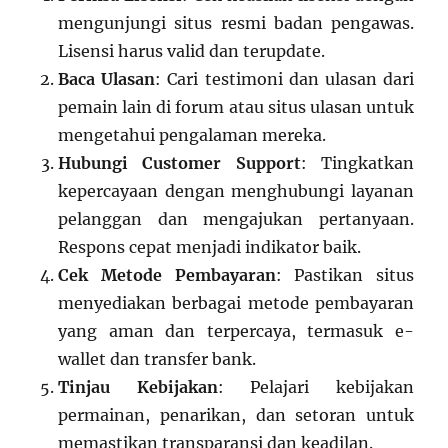
mengunjungi situs resmi badan pengawas.
Lisensi harus valid dan terupdate.
Baca Ulasan
: Cari testimoni dan ulasan dari
pemain lain di forum atau situs ulasan untuk
mengetahui pengalaman mereka.
Hubungi Customer Support
: Tingkatkan
kepercayaan dengan menghubungi layanan
pelanggan dan mengajukan pertanyaan.
Respons cepat menjadi indikator baik.
Cek Metode Pembayaran
: Pastikan situs
menyediakan berbagai metode pembayaran
yang aman dan terpercaya, termasuk e-
wallet dan transfer bank.
Tinjau Kebijakan
: Pelajari kebijakan
permainan, penarikan, dan setoran untuk
memastikan transparansi dan keadilan.