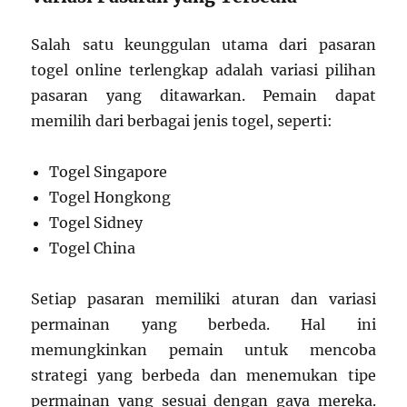
Salah satu keunggulan utama dari pasaran
togel online terlengkap adalah variasi pilihan
pasaran yang ditawarkan. Pemain dapat
memilih dari berbagai jenis togel, seperti:
Togel Singapore
Togel Hongkong
Togel Sidney
Togel China
Setiap pasaran memiliki aturan dan variasi
permainan yang berbeda. Hal ini
memungkinkan pemain untuk mencoba
strategi yang berbeda dan menemukan tipe
permainan yang sesuai dengan gaya mereka.