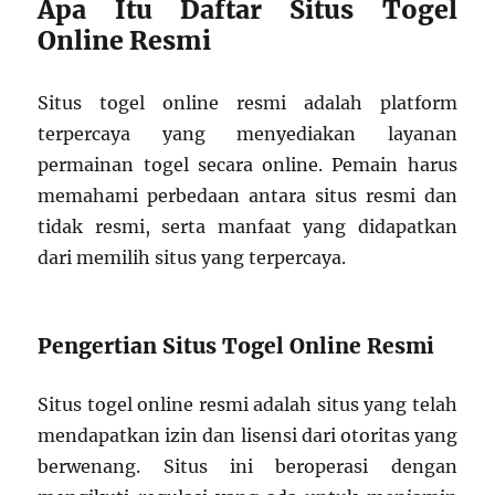
Apa Itu Daftar Situs Togel
Online Resmi
Situs togel online resmi adalah platform
terpercaya yang menyediakan layanan
permainan togel secara online. Pemain harus
memahami perbedaan antara situs resmi dan
tidak resmi, serta manfaat yang didapatkan
dari memilih situs yang terpercaya.
Pengertian Situs Togel Online Resmi
Situs togel online resmi adalah situs yang telah
mendapatkan izin dan lisensi dari otoritas yang
berwenang. Situs ini beroperasi dengan