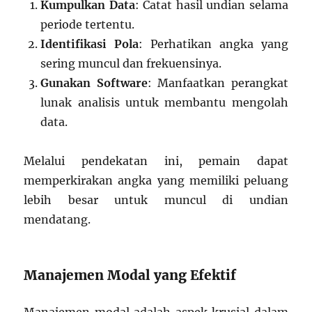
Kumpulkan Data
: Catat hasil undian selama
periode tertentu.
Identifikasi Pola
: Perhatikan angka yang
sering muncul dan frekuensinya.
Gunakan Software
: Manfaatkan perangkat
lunak analisis untuk membantu mengolah
data.
Melalui pendekatan ini, pemain dapat
memperkirakan angka yang memiliki peluang
lebih besar untuk muncul di undian
mendatang.
Manajemen Modal yang Efektif
Manajemen modal adalah aspek krusial dalam