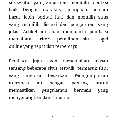
situs-situs yang aman dan memiliki reputasi
baik. Dengan maraknya penipuan, pemain
harus lebih berhati-hati dan memilih situs
yang memiliki lisensi dan pengaturan yang
jelas. Artikel ini akan membantu pembaca
memahami kriteria pemilihan situs togel
online yang tepat dan terpercaya.
Pembaca juga akan menemukan ulasan
tentang beberapa situs terbaik, termasuk fitur
yang mereka tawarkan. Mengumpulkan
informasi ini sangat penting untuk
memastikan pengalaman bermain yang
menyenangkan dan terjamin.