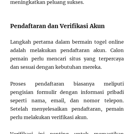
meningkatkan peluang sukses.
Pendaftaran dan Verifikasi Akun
Langkah pertama dalam bermain togel online
adalah melakukan pendaftaran akun. Calon
pemain perlu mencari situs yang terpercaya
dan sesuai dengan kebutuhan mereka.
Proses pendaftaran biasanya meliputi
pengisian formulir dengan informasi pribadi
seperti nama, email, dan nomor telepon.
Setelah menyelesaikan pendaftaran, pemain
perlu melakukan verifikasi akun.
Verifikasi ini penting untuk memastikan