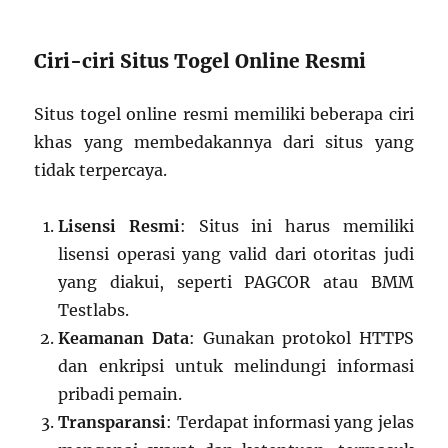
Ciri-ciri Situs Togel Online Resmi
Situs togel online resmi memiliki beberapa ciri
khas yang membedakannya dari situs yang
tidak terpercaya.
Lisensi Resmi
: Situs ini harus memiliki
lisensi operasi yang valid dari otoritas judi
yang diakui, seperti PAGCOR atau BMM
Testlabs.
Keamanan Data
: Gunakan protokol HTTPS
dan enkripsi untuk melindungi informasi
pribadi pemain.
Transparansi
: Terdapat informasi yang jelas