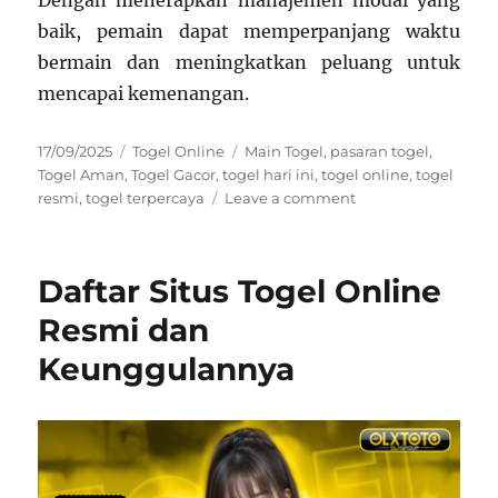
baik, pemain dapat memperpanjang waktu
bermain dan meningkatkan peluang untuk
mencapai kemenangan.
Posted
Categories
Tags
17/09/2025
Togel Online
Main Togel
,
pasaran togel
,
on
Togel Aman
,
Togel Gacor
,
togel hari ini
,
togel online
,
togel
on
resmi
,
togel terpercaya
Leave a comment
Togel
Online
Pasaran
Daftar Situs Togel Online
Terlengkap:
Panduan
Resmi dan
Lengkap
Keunggulannya
untuk
Pemain