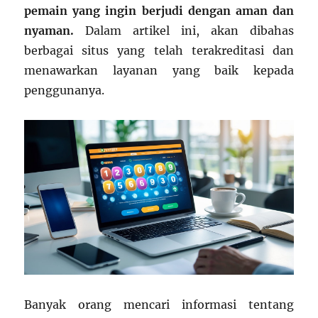
pemain yang ingin berjudi dengan aman dan
nyaman.
Dalam artikel ini, akan dibahas
berbagai situs yang telah terakreditasi dan
menawarkan layanan yang baik kepada
penggunanya.
Banyak orang mencari informasi tentang