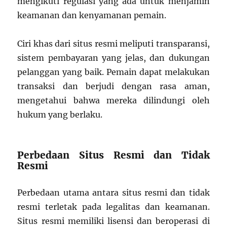
mengikuti regulasi yang ada untuk menjamin
keamanan dan kenyamanan pemain.
Ciri khas dari situs resmi meliputi transparansi,
sistem pembayaran yang jelas, dan dukungan
pelanggan yang baik. Pemain dapat melakukan
transaksi dan berjudi dengan rasa aman,
mengetahui bahwa mereka dilindungi oleh
hukum yang berlaku.
Perbedaan Situs Resmi dan Tidak
Resmi
Perbedaan utama antara situs resmi dan tidak
resmi terletak pada legalitas dan keamanan.
Situs resmi memiliki lisensi dan beroperasi di