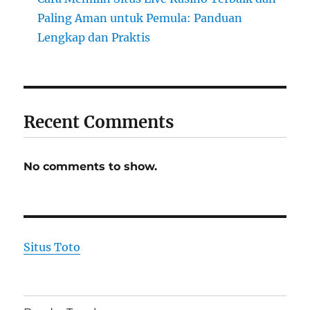
Paling Aman untuk Pemula: Panduan
Lengkap dan Praktis
Recent Comments
No comments to show.
Situs Toto