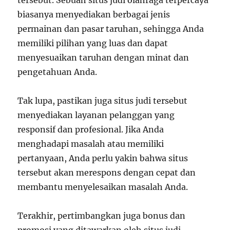
biasanya menyediakan berbagai jenis
permainan dan pasar taruhan, sehingga Anda
memiliki pilihan yang luas dan dapat
menyesuaikan taruhan dengan minat dan
pengetahuan Anda.
Tak lupa, pastikan juga situs judi tersebut
menyediakan layanan pelanggan yang
responsif dan profesional. Jika Anda
menghadapi masalah atau memiliki
pertanyaan, Anda perlu yakin bahwa situs
tersebut akan merespons dengan cepat dan
membantu menyelesaikan masalah Anda.
Terakhir, pertimbangkan juga bonus dan
promosi yang ditawarkan oleh situs judi