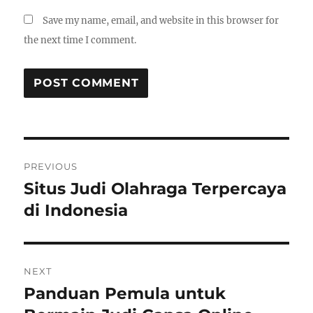
Save my name, email, and website in this browser for
the next time I comment.
Post
PREVIOUS
navigation
Situs Judi Olahraga Terpercaya
Previous
post:
di Indonesia
NEXT
Panduan Pemula untuk
Next
post: