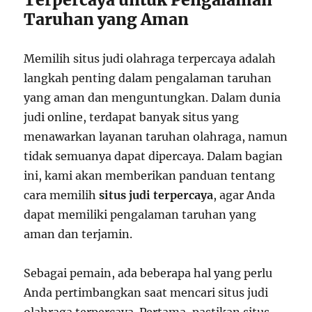
Taruhan yang Aman
Memilih situs judi olahraga terpercaya adalah
langkah penting dalam pengalaman taruhan
yang aman dan menguntungkan. Dalam dunia
judi online, terdapat banyak situs yang
menawarkan layanan taruhan olahraga, namun
tidak semuanya dapat dipercaya. Dalam bagian
ini, kami akan memberikan panduan tentang
cara memilih
situs judi terpercaya
, agar Anda
dapat memiliki pengalaman taruhan yang
aman dan terjamin.
Sebagai pemain, ada beberapa hal yang perlu
Anda pertimbangkan saat mencari situs judi
olahraga terpercaya. Pertama, pastikan situs