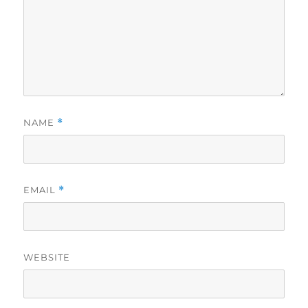
NAME
*
EMAIL
*
WEBSITE