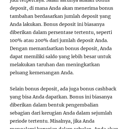
deposit, di mana Anda akan menerima bonus
tambahan berdasarkan jumlah deposit yang
Anda lakukan. Bonus deposit ini biasanya
diberikan dalam persentase tertentu, seperti
100% atau 200% dari jumlah deposit Anda.
Dengan memanfaatkan bonus deposit, Anda
dapat memiliki saldo yang lebih besar untuk
melakukan taruhan dan meningkatkan
peluang kemenangan Anda.
Selain bonus deposit, ada juga bonus cashback
yang bisa Anda dapatkan. Bonus ini biasanya
diberikan dalam bentuk pengembalian
sebagian dari kerugian Anda dalam sejumlah
periode tertentu. Misalnya, jika Anda
mengalami kerugian dalam sebulan, Anda akan