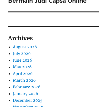
Bermain Judi Capsa Online
Archives
August 2026
July 2026
June 2026
May 2026
April 2026
March 2026
February 2026
January 2026
December 2025
November 2025