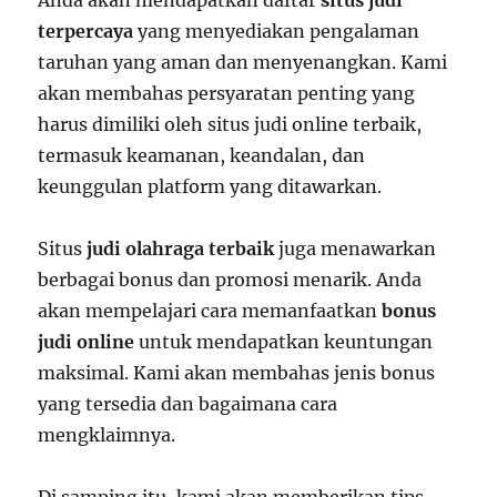
terpercaya
yang menyediakan pengalaman
taruhan yang aman dan menyenangkan. Kami
akan membahas persyaratan penting yang
harus dimiliki oleh situs judi online terbaik,
termasuk keamanan, keandalan, dan
keunggulan platform yang ditawarkan.
Situs
judi olahraga terbaik
juga menawarkan
berbagai bonus dan promosi menarik. Anda
akan mempelajari cara memanfaatkan
bonus
judi online
untuk mendapatkan keuntungan
maksimal. Kami akan membahas jenis bonus
yang tersedia dan bagaimana cara
mengklaimnya.
Di samping itu, kami akan memberikan tips