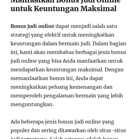
untuk Keuntungan Maksimal
Bonus judi online
dapat menjadi salah satu
strategi yang efektif untuk meningkatkan
keuntungan dalam bermain judi. Dalam bagian
ini, kami akan membahas berbagai jenis bonus
judi online yang bisa Anda manfaatkan untuk
mendapatkan keuntungan maksimal. Dengan
memanfaatkan bonus ini, Anda dapat
meningkatkan peluang kemenangan dan
memperoleh pengalaman bermain yang lebih
menguntungkan.
Ada beberapa jenis bonus judi online yang
populer dan sering ditawarkan oleh situs-situs
judi terpercaya. Salah satunya adalah bonus