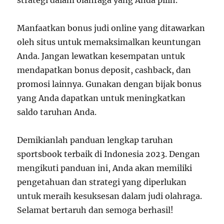
Manfaatkan bonus judi online yang ditawarkan
oleh situs untuk memaksimalkan keuntungan
Anda. Jangan lewatkan kesempatan untuk
mendapatkan bonus deposit, cashback, dan
promosi lainnya. Gunakan dengan bijak bonus
yang Anda dapatkan untuk meningkatkan
saldo taruhan Anda.
Demikianlah panduan lengkap taruhan
sportsbook terbaik di Indonesia 2023. Dengan
mengikuti panduan ini, Anda akan memiliki
pengetahuan dan strategi yang diperlukan
untuk meraih kesuksesan dalam judi olahraga.
Selamat bertaruh dan semoga berhasil!