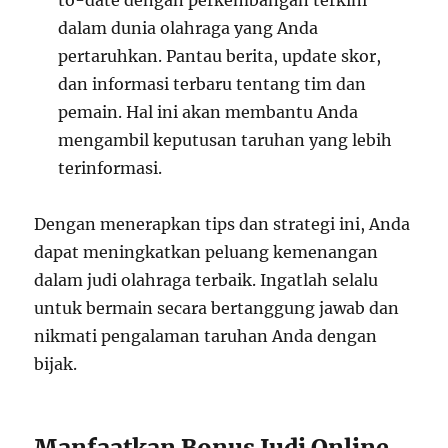
dalam dunia olahraga yang Anda
pertaruhkan. Pantau berita, update skor,
dan informasi terbaru tentang tim dan
pemain. Hal ini akan membantu Anda
mengambil keputusan taruhan yang lebih
terinformasi.
Dengan menerapkan tips dan strategi ini, Anda
dapat meningkatkan peluang kemenangan
dalam judi olahraga terbaik. Ingatlah selalu
untuk bermain secara bertanggung jawab dan
nikmati pengalaman taruhan Anda dengan
bijak.
Manfaatkan Bonus Judi Online