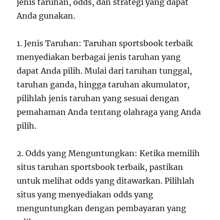
jenis taruhan, odds, dan strategi yang dapat
Anda gunakan.
1. Jenis Taruhan: Taruhan sportsbook terbaik
menyediakan berbagai jenis taruhan yang
dapat Anda pilih. Mulai dari taruhan tunggal,
taruhan ganda, hingga taruhan akumulator,
pilihlah jenis taruhan yang sesuai dengan
pemahaman Anda tentang olahraga yang Anda
pilih.
2. Odds yang Menguntungkan: Ketika memilih
situs taruhan sportsbook terbaik, pastikan
untuk melihat odds yang ditawarkan. Pilihlah
situs yang menyediakan odds yang
menguntungkan dengan pembayaran yang