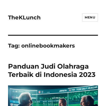
TheKLunch
MENU
Tag:
onlinebookmakers
Panduan Judi Olahraga
Terbaik di Indonesia 2023