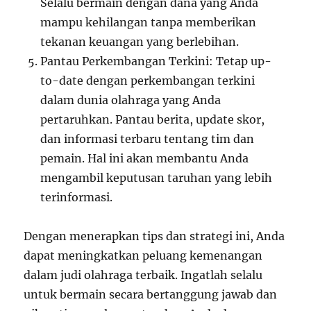
Selalu bermain dengan dana yang Anda
mampu kehilangan tanpa memberikan
tekanan keuangan yang berlebihan.
Pantau Perkembangan Terkini: Tetap up-
to-date dengan perkembangan terkini
dalam dunia olahraga yang Anda
pertaruhkan. Pantau berita, update skor,
dan informasi terbaru tentang tim dan
pemain. Hal ini akan membantu Anda
mengambil keputusan taruhan yang lebih
terinformasi.
Dengan menerapkan tips dan strategi ini, Anda
dapat meningkatkan peluang kemenangan
dalam judi olahraga terbaik. Ingatlah selalu
untuk bermain secara bertanggung jawab dan