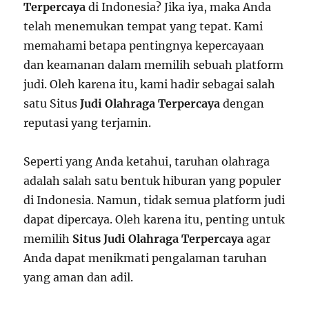
Terpercaya
di Indonesia? Jika iya, maka Anda
telah menemukan tempat yang tepat. Kami
memahami betapa pentingnya kepercayaan
dan keamanan dalam memilih sebuah platform
judi. Oleh karena itu, kami hadir sebagai salah
satu Situs
Judi Olahraga Terpercaya
dengan
reputasi yang terjamin.
Seperti yang Anda ketahui, taruhan olahraga
adalah salah satu bentuk hiburan yang populer
di Indonesia. Namun, tidak semua platform judi
dapat dipercaya. Oleh karena itu, penting untuk
memilih
Situs Judi Olahraga Terpercaya
agar
Anda dapat menikmati pengalaman taruhan
yang aman dan adil.