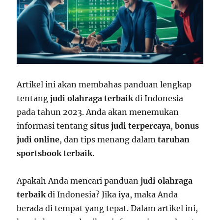
Artikel ini akan membahas panduan lengkap
tentang
judi olahraga terbaik
di Indonesia
pada tahun 2023. Anda akan menemukan
informasi tentang
situs judi terpercaya
,
bonus
judi online
, dan tips menang dalam
taruhan
sportsbook terbaik
.
Apakah Anda mencari panduan
judi olahraga
terbaik
di Indonesia? Jika iya, maka Anda
berada di tempat yang tepat. Dalam artikel ini,