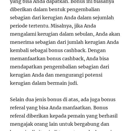
yang bisa Anda dapatkan. Bonus ini biasanya
diberikan dalam bentuk pengembalian
sebagian dari kerugian Anda dalam sejumlah
periode tertentu. Misalnya, jika Anda
mengalami kerugian dalam sebulan, Anda akan
menerima sebagian dari jumlah kerugian Anda
kembali sebagai bonus cashback. Dengan
memanfaatkan bonus cashback, Anda bisa
mendapatkan pengembalian sebagian dari
kerugian Anda dan mengurangi potensi
kerugian dalam bermain judi.
Selain dua jenis bonus di atas, ada juga bonus
referal yang bisa Anda manfaatkan. Bonus
referal diberikan kepada pemain yang berhasil
mengajak orang lain untuk bergabung dan