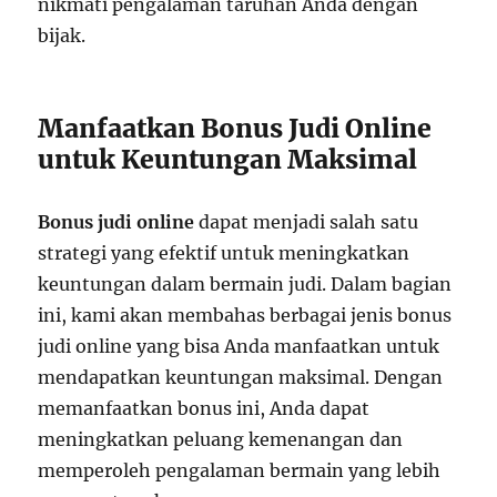
nikmati pengalaman taruhan Anda dengan
bijak.
Manfaatkan Bonus Judi Online
untuk Keuntungan Maksimal
Bonus judi online
dapat menjadi salah satu
strategi yang efektif untuk meningkatkan
keuntungan dalam bermain judi. Dalam bagian
ini, kami akan membahas berbagai jenis bonus
judi online yang bisa Anda manfaatkan untuk
mendapatkan keuntungan maksimal. Dengan
memanfaatkan bonus ini, Anda dapat
meningkatkan peluang kemenangan dan
memperoleh pengalaman bermain yang lebih