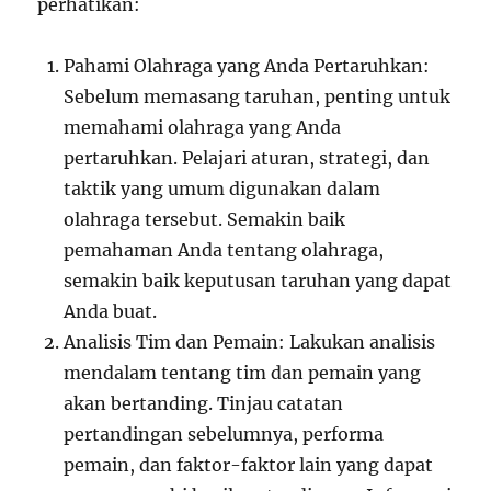
perhatikan:
Pahami Olahraga yang Anda Pertaruhkan:
Sebelum memasang taruhan, penting untuk
memahami olahraga yang Anda
pertaruhkan. Pelajari aturan, strategi, dan
taktik yang umum digunakan dalam
olahraga tersebut. Semakin baik
pemahaman Anda tentang olahraga,
semakin baik keputusan taruhan yang dapat
Anda buat.
Analisis Tim dan Pemain: Lakukan analisis
mendalam tentang tim dan pemain yang
akan bertanding. Tinjau catatan
pertandingan sebelumnya, performa
pemain, dan faktor-faktor lain yang dapat