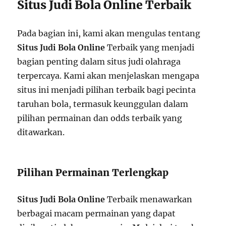
Situs Judi Bola Online Terbaik
Pada bagian ini, kami akan mengulas tentang
Situs Judi Bola Online
Terbaik yang menjadi
bagian penting dalam situs judi olahraga
terpercaya. Kami akan menjelaskan mengapa
situs ini menjadi pilihan terbaik bagi pecinta
taruhan bola, termasuk keunggulan dalam
pilihan permainan dan odds terbaik yang
ditawarkan.
Pilihan Permainan Terlengkap
Situs Judi Bola Online
Terbaik menawarkan
berbagai macam permainan yang dapat