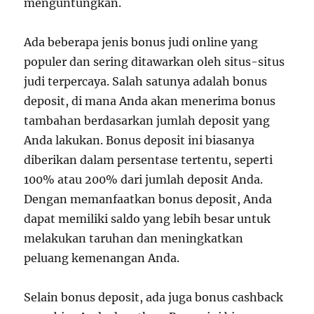
menguntungkan.
Ada beberapa jenis bonus judi online yang
populer dan sering ditawarkan oleh situs-situs
judi terpercaya. Salah satunya adalah bonus
deposit, di mana Anda akan menerima bonus
tambahan berdasarkan jumlah deposit yang
Anda lakukan. Bonus deposit ini biasanya
diberikan dalam persentase tertentu, seperti
100% atau 200% dari jumlah deposit Anda.
Dengan memanfaatkan bonus deposit, Anda
dapat memiliki saldo yang lebih besar untuk
melakukan taruhan dan meningkatkan
peluang kemenangan Anda.
Selain bonus deposit, ada juga bonus cashback