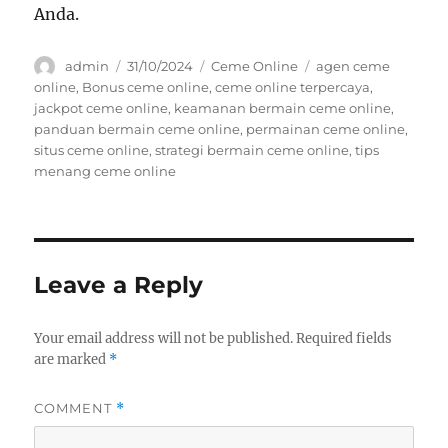
Anda.
Author
Posted
Categories
Tags
admin
31/10/2024
Ceme Online
agen ceme
on
online
,
Bonus ceme online
,
ceme online terpercaya
,
jackpot ceme online
,
keamanan bermain ceme online
,
panduan bermain ceme online
,
permainan ceme online
,
situs ceme online
,
strategi bermain ceme online
,
tips
menang ceme online
Leave a Reply
Your email address will not be published.
Required fields
are marked
*
COMMENT
*