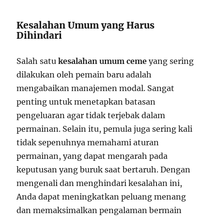
Kesalahan Umum yang Harus
Dihindari
Salah satu
kesalahan umum ceme
yang sering
dilakukan oleh pemain baru adalah
mengabaikan manajemen modal. Sangat
penting untuk menetapkan batasan
pengeluaran agar tidak terjebak dalam
permainan. Selain itu, pemula juga sering kali
tidak sepenuhnya memahami aturan
permainan, yang dapat mengarah pada
keputusan yang buruk saat bertaruh. Dengan
mengenali dan menghindari kesalahan ini,
Anda dapat meningkatkan peluang menang
dan memaksimalkan pengalaman bermain