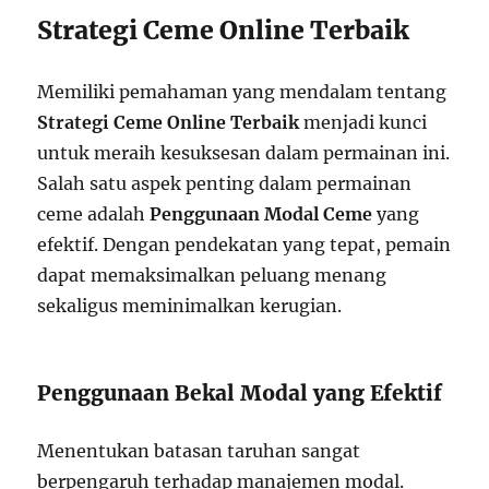
Strategi Ceme Online Terbaik
Memiliki pemahaman yang mendalam tentang
Strategi Ceme Online Terbaik
menjadi kunci
untuk meraih kesuksesan dalam permainan ini.
Salah satu aspek penting dalam permainan
ceme adalah
Penggunaan Modal Ceme
yang
efektif. Dengan pendekatan yang tepat, pemain
dapat memaksimalkan peluang menang
sekaligus meminimalkan kerugian.
Penggunaan Bekal Modal yang Efektif
Menentukan batasan taruhan sangat
berpengaruh terhadap manajemen modal.