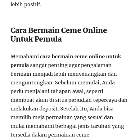
lebih positif.
Cara Bermain Ceme Online
Untuk Pemula
Memahami
cara bermain ceme online untuk
pemula
sangat penting agar pengalaman
bermain menjadi lebih menyenangkan dan
menguntungkan. Sebelum memulai, Anda
perlu menjalani tahapan awal, seperti
membuat akun di situs perjudian tepercaya dan
melakukan deposit. Setelah itu, Anda bisa
memilih meja permainan yang sesuai dan
mulai memahami berbagai jenis taruhan yang
tersedia dalam permainan ceme.