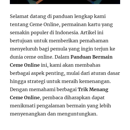
Selamat datang di panduan lengkap kami
tentang Ceme Online, permainan kartu yang
semakin populer di Indonesia. Artikel ini
bertujuan untuk memberikan pemahaman
menyeluruh bagi pemula yang ingin terjun ke
dunia ceme online. Dalam
Panduan Bermain
Ceme Online
ini, kami akan membahas
berbagai aspek penting, mulai dari aturan dasar
hingga strategi untuk meraih kemenangan.
Dengan memahami berbagai
Trik Menang
Ceme Online
, pembaca diharapkan dapat
menikmati pengalaman bermain yang lebih
menyenangkan dan menguntungkan.