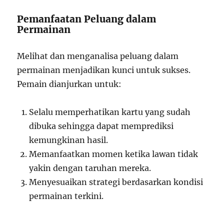
Pemanfaatan Peluang dalam
Permainan
Melihat dan menganalisa peluang dalam
permainan menjadikan kunci untuk sukses.
Pemain dianjurkan untuk:
Selalu memperhatikan kartu yang sudah
dibuka sehingga dapat memprediksi
kemungkinan hasil.
Memanfaatkan momen ketika lawan tidak
yakin dengan taruhan mereka.
Menyesuaikan strategi berdasarkan kondisi
permainan terkini.