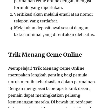
permainan ceme online dengan mengisi
formulir yang diperlukan.
Verifikasi akun melalui email atau nomor
telepon yang terdaftar.
Melakukan deposit awal sesuai dengan
batas minimal yang ditentukan oleh situs.
Trik Menang Ceme Online
Mempelajari
Trik Menang Ceme Online
merupakan langkah penting bagi pemula
untuk meraih keberhasilan dalam permainan.
Dengan menguasai beberapa teknik dasar,
pemain dapat meningkatkan peluang
kemenangan mereka. Di bawah ini terdapat