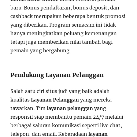
baru. Bonus pendaftaran, bonus deposit, dan
cashback merupakan beberapa bentuk promosi
yang diberikan. Program semacam ini tidak
hanya meningkatkan peluang kemenangan
tetapi juga memberikan nilai tambah bagi
pemain yang bergabung.
Pendukung Layanan Pelanggan
Salah satu ciri situs judi yang baik adalah
kualitas
Layanan Pelanggan
yang mereka
tawarkan. Tim
layanan pelanggan
yang
responsif siap membantu pemain 24/7 melalui
berbagai saluran komunikasi seperti live chat,
telepon, dan email. Keberadaan
layanan