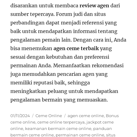
disarankan untuk membaca
review agen
dari
sumber tepercaya. Forum judi dan situs
perbandingan dapat menjadi referensi yang
baik untuk mendapatkan informasi tentang
pengalaman pemain lain. Dengan cara ini, Anda
bisa menemukan
agen ceme terbaik
yang
sesuai dengan kebutuhan dan preferensi
permainan Anda. Memanfaatkan rekomendasi
juga memudahkan pencarian agen yang
memiliki reputasi baik, sehingga
meningkatkan peluang untuk mendapatkan
pengalaman bermain yang memuaskan.
Posted
Categories
Tags
01/11/2024
Ceme Online
agen ceme online
,
Bonus
on
ceme online
,
ceme online terpercaya
,
jackpot ceme
online
,
keamanan bermain ceme online
,
panduan
bermain ceme online
,
permainan ceme online
,
situs