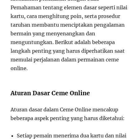
Pemahaman tentang elemen dasar seperti nilai
kartu, cara menghitung poin, serta prosedur
taruhan membantu menciptakan pengalaman
bermain yang menyenangkan dan
menguntungkan. Berikut adalah beberapa
langkah penting yang harus diperhatikan saat
memulai perjalanan dalam permainan ceme
online.
Aturan Dasar Ceme Online
Aturan dasar dalam Ceme Online mencakup
beberapa aspek penting yang harus diketahui:
Setiap pemain menerima dua kartu dan nilai