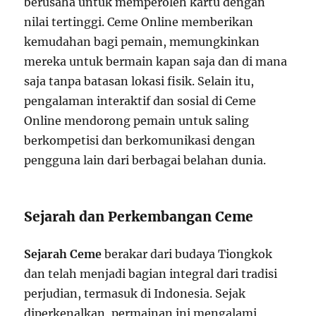
berusaha untuk memperoleh kartu dengan
nilai tertinggi. Ceme Online memberikan
kemudahan bagi pemain, memungkinkan
mereka untuk bermain kapan saja dan di mana
saja tanpa batasan lokasi fisik. Selain itu,
pengalaman interaktif dan sosial di Ceme
Online mendorong pemain untuk saling
berkompetisi dan berkomunikasi dengan
pengguna lain dari berbagai belahan dunia.
Sejarah dan Perkembangan Ceme
Sejarah Ceme
berakar dari budaya Tiongkok
dan telah menjadi bagian integral dari tradisi
perjudian, termasuk di Indonesia. Sejak
diperkenalkan, permainan ini mengalami