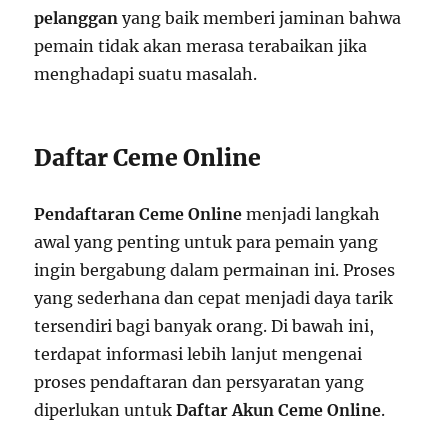
pelanggan
yang baik memberi jaminan bahwa
pemain tidak akan merasa terabaikan jika
menghadapi suatu masalah.
Daftar Ceme Online
Pendaftaran Ceme Online
menjadi langkah
awal yang penting untuk para pemain yang
ingin bergabung dalam permainan ini. Proses
yang sederhana dan cepat menjadi daya tarik
tersendiri bagi banyak orang. Di bawah ini,
terdapat informasi lebih lanjut mengenai
proses pendaftaran dan persyaratan yang
diperlukan untuk
Daftar Akun Ceme Online
.