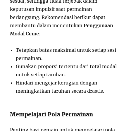
sesuai, sehingga tidak terjebak dalam
keputusan impulsif saat permainan
berlangsung. Rekomendasi berikut dapat
membantu dalam menentukan
Penggunaan
Modal Ceme
:
Tetapkan batas maksimal untuk setiap sesi
permainan.
Gunakan proporsi tertentu dari total modal
untuk setiap taruhan.
Hindari mengejar kerugian dengan
meningkatkan taruhan secara drastis.
Mempelajari Pola Permainan
Penting bagi pemain untuk mempelajari pola