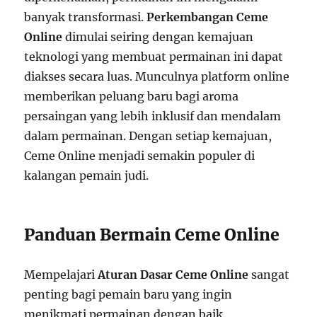
banyak transformasi.
Perkembangan Ceme
Online
dimulai seiring dengan kemajuan
teknologi yang membuat permainan ini dapat
diakses secara luas. Munculnya platform online
memberikan peluang baru bagi aroma
persaingan yang lebih inklusif dan mendalam
dalam permainan. Dengan setiap kemajuan,
Ceme Online menjadi semakin populer di
kalangan pemain judi.
Panduan Bermain Ceme Online
Mempelajari
Aturan Dasar Ceme Online
sangat
penting bagi pemain baru yang ingin
menikmati permainan dengan baik.