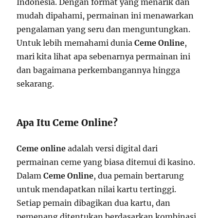
Indonesia. Dengan format yang menarik dan
mudah dipahami, permainan ini menawarkan
pengalaman yang seru dan menguntungkan.
Untuk lebih memahami dunia
Ceme Online
,
mari kita lihat apa sebenarnya permainan ini
dan bagaimana perkembangannya hingga
sekarang.
Apa Itu Ceme Online?
Ceme online
adalah versi digital dari
permainan ceme yang biasa ditemui di kasino.
Dalam
Ceme Online
, dua pemain bertarung
untuk mendapatkan nilai kartu tertinggi.
Setiap pemain dibagikan dua kartu, dan
pemenang ditentukan berdasarkan kombinasi