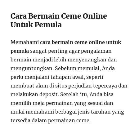
Cara Bermain Ceme Online
Untuk Pemula
Memahami
cara bermain ceme online untuk
pemula
sangat penting agar pengalaman
bermain menjadi lebih menyenangkan dan
menguntungkan. Sebelum memulai, Anda
perlu menjalani tahapan awal, seperti
membuat akun di situs perjudian tepercaya dan
melakukan deposit. Setelah itu, Anda bisa
memilih meja permainan yang sesuai dan
mulai memahami berbagai jenis taruhan yang
tersedia dalam permainan ceme.