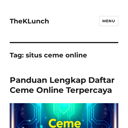
TheKLunch
MENU
Tag:
situs ceme online
Panduan Lengkap Daftar
Ceme Online Terpercaya