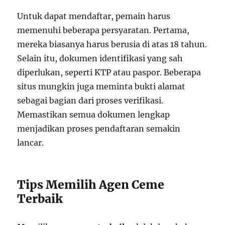
Untuk dapat mendaftar, pemain harus
memenuhi beberapa persyaratan. Pertama,
mereka biasanya harus berusia di atas 18 tahun.
Selain itu, dokumen identifikasi yang sah
diperlukan, seperti KTP atau paspor. Beberapa
situs mungkin juga meminta bukti alamat
sebagai bagian dari proses verifikasi.
Memastikan semua dokumen lengkap
menjadikan proses pendaftaran semakin
lancar.
Tips Memilih Agen Ceme
Terbaik