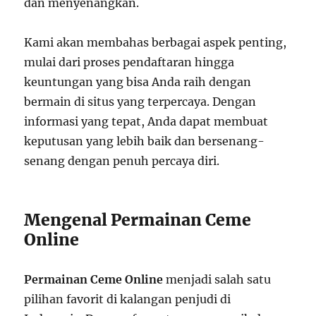
dan menyenangkan.
Kami akan membahas berbagai aspek penting,
mulai dari proses pendaftaran hingga
keuntungan yang bisa Anda raih dengan
bermain di situs yang terpercaya. Dengan
informasi yang tepat, Anda dapat membuat
keputusan yang lebih baik dan bersenang-
senang dengan penuh percaya diri.
Mengenal Permainan Ceme
Online
Permainan Ceme Online
menjadi salah satu
pilihan favorit di kalangan penjudi di