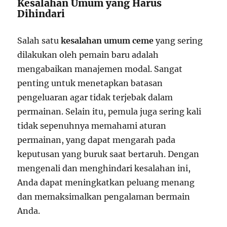
Kesalahan Umum yang Harus
Dihindari
Salah satu
kesalahan umum ceme
yang sering
dilakukan oleh pemain baru adalah
mengabaikan manajemen modal. Sangat
penting untuk menetapkan batasan
pengeluaran agar tidak terjebak dalam
permainan. Selain itu, pemula juga sering kali
tidak sepenuhnya memahami aturan
permainan, yang dapat mengarah pada
keputusan yang buruk saat bertaruh. Dengan
mengenali dan menghindari kesalahan ini,
Anda dapat meningkatkan peluang menang
dan memaksimalkan pengalaman bermain
Anda.