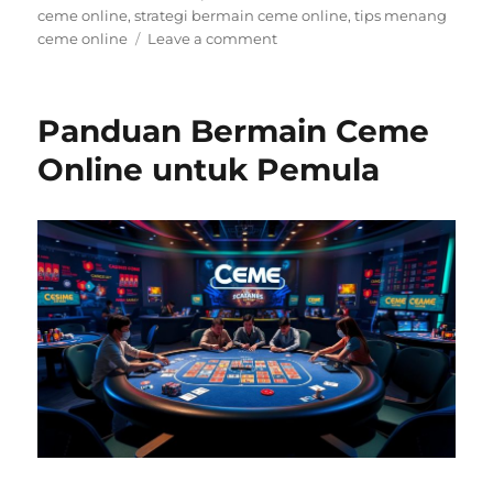
ceme online
,
strategi bermain ceme online
,
tips menang
on
ceme online
Leave a comment
Panduan
Lengkap
Daftar
Panduan Bermain Ceme
Ceme
Online
Online untuk Pemula
Terpercaya