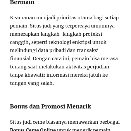
Bermain
Keamanan menjadi prioritas utama bagi setiap
pemain. Situs judi yang terpercaya umumnya
menerapkan langkah-langkah proteksi
canggih, seperti teknologi enkripsi untuk
melindungi data pribadi dan transaksi
finansial. Dengan cara ini, pemain bisa merasa
tenang saat melakukan aktivitas perjudian
tanpa khawatir informasi mereka jatuh ke
tangan yang salah.
Bonus dan Promosi Menarik
Situs judi ceme biasanya menawarkan berbagai
Bonus Ceme Online
untuk menarik pemain