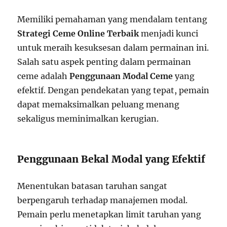
Memiliki pemahaman yang mendalam tentang
Strategi Ceme Online Terbaik
menjadi kunci
untuk meraih kesuksesan dalam permainan ini.
Salah satu aspek penting dalam permainan
ceme adalah
Penggunaan Modal Ceme
yang
efektif. Dengan pendekatan yang tepat, pemain
dapat memaksimalkan peluang menang
sekaligus meminimalkan kerugian.
Penggunaan Bekal Modal yang Efektif
Menentukan batasan taruhan sangat
berpengaruh terhadap manajemen modal.
Pemain perlu menetapkan limit taruhan yang