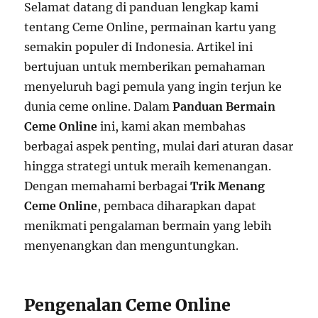
Selamat datang di panduan lengkap kami
tentang Ceme Online, permainan kartu yang
semakin populer di Indonesia. Artikel ini
bertujuan untuk memberikan pemahaman
menyeluruh bagi pemula yang ingin terjun ke
dunia ceme online. Dalam
Panduan Bermain
Ceme Online
ini, kami akan membahas
berbagai aspek penting, mulai dari aturan dasar
hingga strategi untuk meraih kemenangan.
Dengan memahami berbagai
Trik Menang
Ceme Online
, pembaca diharapkan dapat
menikmati pengalaman bermain yang lebih
menyenangkan dan menguntungkan.
Pengenalan Ceme Online