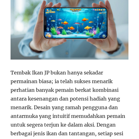
Tembak Ikan JP bukan hanya sekadar
permainan biasa; ia telah sukses menarik
perhatian banyak pemain berkat kombinasi
antara kesenangan dan potensi hadiah yang
menarik. Desain yang ramah pengguna dan
antarmuka yang intuitif memudahkan pemain
untuk segera terjun ke dalam aksi. Dengan
berbagai jenis ikan dan tantangan, setiap sesi