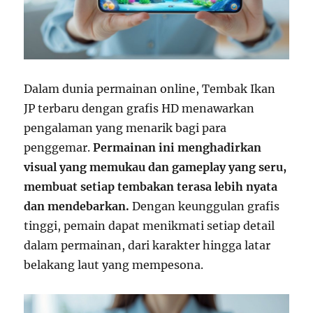
Dalam dunia permainan online, Tembak Ikan
JP terbaru dengan grafis HD menawarkan
pengalaman yang menarik bagi para
penggemar.
Permainan ini menghadirkan
visual yang memukau dan gameplay yang seru,
membuat setiap tembakan terasa lebih nyata
dan mendebarkan.
Dengan keunggulan grafis
tinggi, pemain dapat menikmati setiap detail
dalam permainan, dari karakter hingga latar
belakang laut yang mempesona.