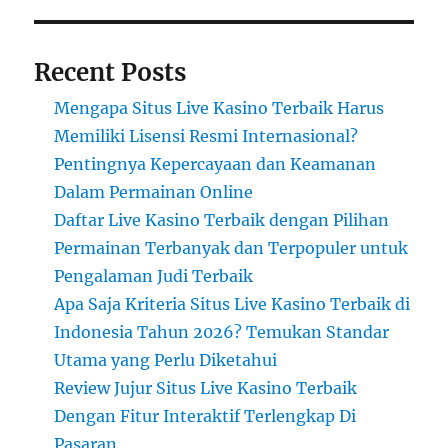
Recent Posts
Mengapa Situs Live Kasino Terbaik Harus
Memiliki Lisensi Resmi Internasional?
Pentingnya Kepercayaan dan Keamanan
Dalam Permainan Online
Daftar Live Kasino Terbaik dengan Pilihan
Permainan Terbanyak dan Terpopuler untuk
Pengalaman Judi Terbaik
Apa Saja Kriteria Situs Live Kasino Terbaik di
Indonesia Tahun 2026? Temukan Standar
Utama yang Perlu Diketahui
Review Jujur Situs Live Kasino Terbaik
Dengan Fitur Interaktif Terlengkap Di
Pasaran