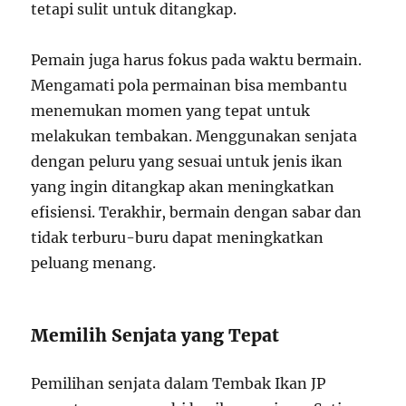
tetapi sulit untuk ditangkap.
Pemain juga harus fokus pada waktu bermain.
Mengamati pola permainan bisa membantu
menemukan momen yang tepat untuk
melakukan tembakan. Menggunakan senjata
dengan peluru yang sesuai untuk jenis ikan
yang ingin ditangkap akan meningkatkan
efisiensi. Terakhir, bermain dengan sabar dan
tidak terburu-buru dapat meningkatkan
peluang menang.
Memilih Senjata yang Tepat
Pemilihan senjata dalam Tembak Ikan JP