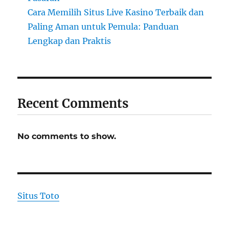
Cara Memilih Situs Live Kasino Terbaik dan
Paling Aman untuk Pemula: Panduan
Lengkap dan Praktis
Recent Comments
No comments to show.
Situs Toto