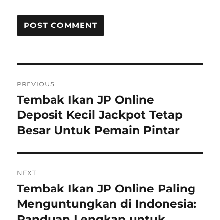
Post
PREVIOUS
navigation
Tembak Ikan JP Online
Previous
post:
Deposit Kecil Jackpot Tetap
Besar Untuk Pemain Pintar
NEXT
Tembak Ikan JP Online Paling
Next
post:
Menguntungkan di Indonesia:
Panduan Lengkap untuk