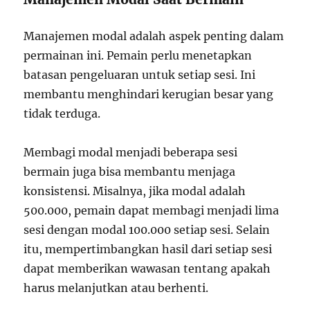
Manajemen modal adalah aspek penting dalam
permainan ini. Pemain perlu menetapkan
batasan pengeluaran untuk setiap sesi. Ini
membantu menghindari kerugian besar yang
tidak terduga.
Membagi modal menjadi beberapa sesi
bermain juga bisa membantu menjaga
konsistensi. Misalnya, jika modal adalah
500.000, pemain dapat membagi menjadi lima
sesi dengan modal 100.000 setiap sesi. Selain
itu, mempertimbangkan hasil dari setiap sesi
dapat memberikan wawasan tentang apakah
harus melanjutkan atau berhenti.