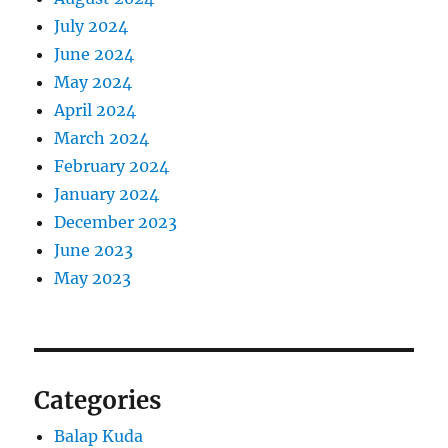
July 2024
June 2024
May 2024
April 2024
March 2024
February 2024
January 2024
December 2023
June 2023
May 2023
Categories
Balap Kuda