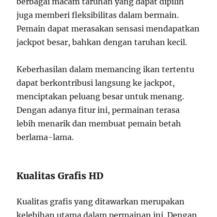
berbagai macam taruhan yang dapat dipilih
juga memberi fleksibilitas dalam bermain.
Pemain dapat merasakan sensasi mendapatkan
jackpot besar, bahkan dengan taruhan kecil.
Keberhasilan dalam memancing ikan tertentu
dapat berkontribusi langsung ke jackpot,
menciptakan peluang besar untuk menang.
Dengan adanya fitur ini, permainan terasa
lebih menarik dan membuat pemain betah
berlama-lama.
Kualitas Grafis HD
Kualitas grafis yang ditawarkan merupakan
kelebihan utama dalam permainan ini. Dengan