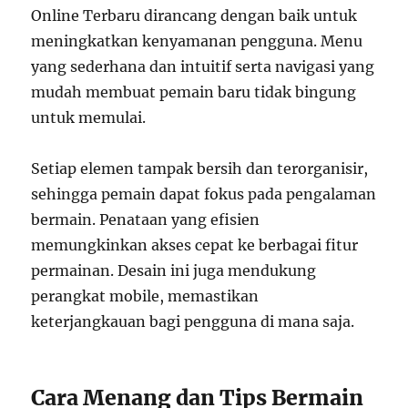
Online Terbaru dirancang dengan baik untuk
meningkatkan kenyamanan pengguna. Menu
yang sederhana dan intuitif serta navigasi yang
mudah membuat pemain baru tidak bingung
untuk memulai.
Setiap elemen tampak bersih dan terorganisir,
sehingga pemain dapat fokus pada pengalaman
bermain. Penataan yang efisien
memungkinkan akses cepat ke berbagai fitur
permainan. Desain ini juga mendukung
perangkat mobile, memastikan
keterjangkauan bagi pengguna di mana saja.
Cara Menang dan Tips Bermain