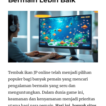
Bermain Lebih Baik
Tembak ikan JP online telah menjadi pilihan
populer bagi banyak pemain yang mencari
pengalaman bermain yang seru dan
menguntungkan. Dalam dunia game ini,
keamanan dan kenyamanan menjadi prioritas
utama bagi para pemain.
Hari ini, banyak situs