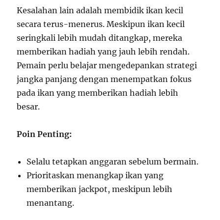
Kesalahan lain adalah membidik ikan kecil
secara terus-menerus. Meskipun ikan kecil
seringkali lebih mudah ditangkap, mereka
memberikan hadiah yang jauh lebih rendah.
Pemain perlu belajar mengedepankan strategi
jangka panjang dengan menempatkan fokus
pada ikan yang memberikan hadiah lebih
besar.
Poin Penting:
Selalu tetapkan anggaran sebelum bermain.
Prioritaskan menangkap ikan yang
memberikan jackpot, meskipun lebih
menantang.