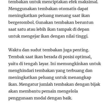
tembakan untuk menciptakan efek maksimal.
Menggunakan tembakan otomatis dapat
meningkatkan peluang menang saat ikan
bergerombol. Gunakan tembakan beruntun
saat satu atau lebih ikan tampak di depan
untuk mengejar ikan dengan nilai tinggi.
Waktu dan sudut tembakan juga penting.
Tembak saat ikan berada di posisi optimal,
yaitu di tengah layar. Ini memungkinkan untuk
menghindari tembakan yang terbuang dan
meningkatkan peluang untuk menangkap
ikan. Mengatur jumlah tembakan dengan bijak
akan membantu pemain mengelola
penggunaan modal dengan baik.