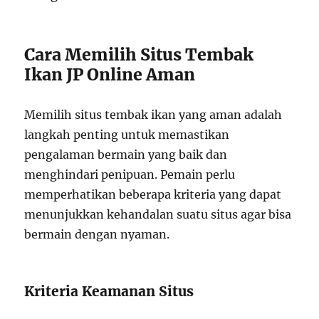
Cara Memilih Situs Tembak
Ikan JP Online Aman
Memilih situs tembak ikan yang aman adalah
langkah penting untuk memastikan
pengalaman bermain yang baik dan
menghindari penipuan. Pemain perlu
memperhatikan beberapa kriteria yang dapat
menunjukkan kehandalan suatu situs agar bisa
bermain dengan nyaman.
Kriteria Keamanan Situs