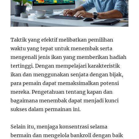
Taktik yang efektif melibatkan pemilihan
waktu yang tepat untuk menembak serta
mengenali jenis ikan yang memberikan hadiah
tertinggi. Dengan mempelajari karakteristik
ikan dan menggunakan senjata dengan bijak,
para pemain dapat memaksimalkan potensi
mereka. Pengetahuan tentang kapan dan
bagaimana menembak dapat menjadi kunci
sukses dalam permainan ini.
Selain itu, menjaga konsentrasi selama
bermain dan mengelola bankroll dengan baik