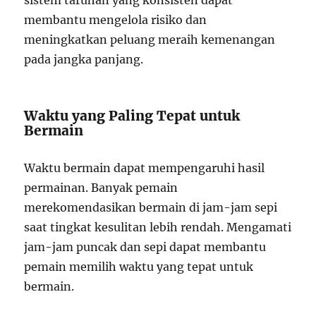
sistem taruhan yang konsisten dapat
membantu mengelola risiko dan
meningkatkan peluang meraih kemenangan
pada jangka panjang.
Waktu yang Paling Tepat untuk
Bermain
Waktu bermain dapat mempengaruhi hasil
permainan. Banyak pemain
merekomendasikan bermain di jam-jam sepi
saat tingkat kesulitan lebih rendah. Mengamati
jam-jam puncak dan sepi dapat membantu
pemain memilih waktu yang tepat untuk
bermain.