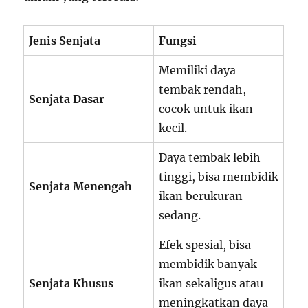
Jenis Senjata
Fungsi
Memiliki daya
tembak rendah,
Senjata Dasar
cocok untuk ikan
kecil.
Daya tembak lebih
tinggi, bisa membidik
Senjata Menengah
ikan berukuran
sedang.
Efek spesial, bisa
membidik banyak
Senjata Khusus
ikan sekaligus atau
meningkatkan daya