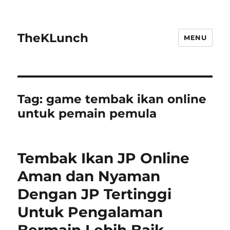
TheKLunch
MENU
Tag:
game tembak ikan online
untuk pemain pemula
Tembak Ikan JP Online
Aman dan Nyaman
Dengan JP Tertinggi
Untuk Pengalaman