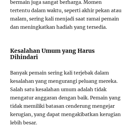
bermain juga sangat berharga. Momen
tertentu dalam waktu, seperti akhir pekan atau
malam, sering kali menjadi saat ramai pemain
dan meningkatkan hadiah yang tersedia.
Kesalahan Umum yang Harus
Dihindari
Banyak pemain sering kali terjebak dalam
kesalahan yang mengurangi peluang mereka.
Salah satu kesalahan umum adalah tidak
mengatur anggaran dengan baik. Pemain yang
tidak memiliki batasan cenderung mengejar
kerugian, yang dapat mengakibatkan kerugian
lebih besar.