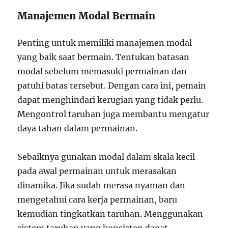
Manajemen Modal Bermain
Penting untuk memiliki manajemen modal
yang baik saat bermain. Tentukan batasan
modal sebelum memasuki permainan dan
patuhi batas tersebut. Dengan cara ini, pemain
dapat menghindari kerugian yang tidak perlu.
Mengontrol taruhan juga membantu mengatur
daya tahan dalam permainan.
Sebaiknya gunakan modal dalam skala kecil
pada awal permainan untuk merasakan
dinamika. Jika sudah merasa nyaman dan
mengetahui cara kerja permainan, baru
kemudian tingkatkan taruhan. Menggunakan