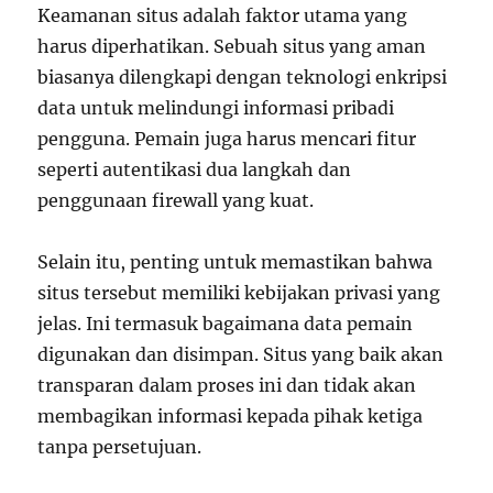
Keamanan situs adalah faktor utama yang
harus diperhatikan. Sebuah situs yang aman
biasanya dilengkapi dengan teknologi enkripsi
data untuk melindungi informasi pribadi
pengguna. Pemain juga harus mencari fitur
seperti autentikasi dua langkah dan
penggunaan firewall yang kuat.
Selain itu, penting untuk memastikan bahwa
situs tersebut memiliki kebijakan privasi yang
jelas. Ini termasuk bagaimana data pemain
digunakan dan disimpan. Situs yang baik akan
transparan dalam proses ini dan tidak akan
membagikan informasi kepada pihak ketiga
tanpa persetujuan.