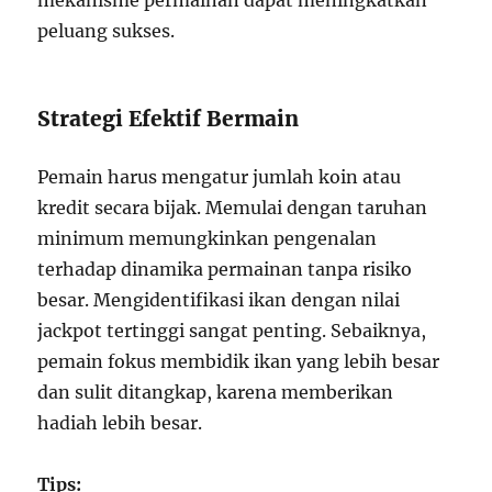
peluang sukses.
Strategi Efektif Bermain
Pemain harus mengatur jumlah koin atau
kredit secara bijak. Memulai dengan taruhan
minimum memungkinkan pengenalan
terhadap dinamika permainan tanpa risiko
besar. Mengidentifikasi ikan dengan nilai
jackpot tertinggi sangat penting. Sebaiknya,
pemain fokus membidik ikan yang lebih besar
dan sulit ditangkap, karena memberikan
hadiah lebih besar.
Tips: