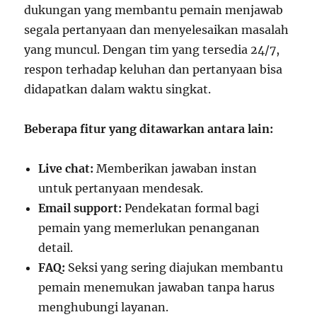
dukungan yang membantu pemain menjawab
segala pertanyaan dan menyelesaikan masalah
yang muncul. Dengan tim yang tersedia 24/7,
respon terhadap keluhan dan pertanyaan bisa
didapatkan dalam waktu singkat.
Beberapa fitur yang ditawarkan antara lain:
Live chat:
Memberikan jawaban instan
untuk pertanyaan mendesak.
Email support:
Pendekatan formal bagi
pemain yang memerlukan penanganan
detail.
FAQ:
Seksi yang sering diajukan membantu
pemain menemukan jawaban tanpa harus
menghubungi layanan.