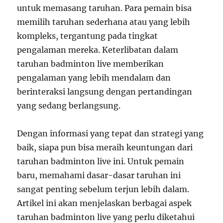
untuk memasang taruhan. Para pemain bisa
memilih taruhan sederhana atau yang lebih
kompleks, tergantung pada tingkat
pengalaman mereka. Keterlibatan dalam
taruhan badminton live memberikan
pengalaman yang lebih mendalam dan
berinteraksi langsung dengan pertandingan
yang sedang berlangsung.
Dengan informasi yang tepat dan strategi yang
baik, siapa pun bisa meraih keuntungan dari
taruhan badminton live ini. Untuk pemain
baru, memahami dasar-dasar taruhan ini
sangat penting sebelum terjun lebih dalam.
Artikel ini akan menjelaskan berbagai aspek
taruhan badminton live yang perlu diketahui