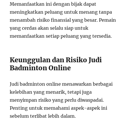
Memanfaatkan ini dengan bijak dapat
meningkatkan peluang untuk menang tanpa
menambah risiko finansial yang besar. Pemain
yang cerdas akan selalu siap untuk
memanfaatkan setiap peluang yang tersedia.
Keunggulan dan Risiko Judi
Badminton Online
Judi badminton online menawarkan berbagai
kelebihan yang menarik, tetapi juga
menyimpan risiko yang perlu diwaspadai.
Penting untuk memahami aspek-aspek ini
sebelum terlibat lebih dalam.