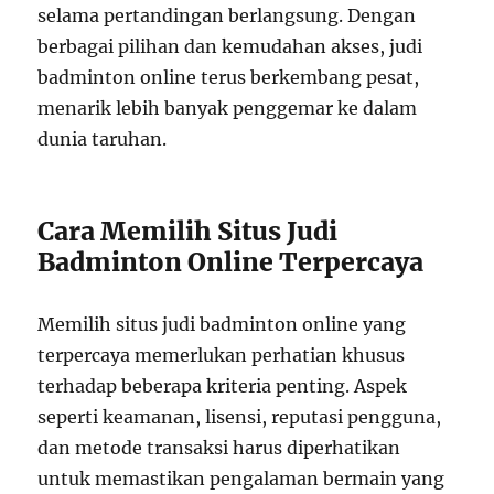
selama pertandingan berlangsung. Dengan
berbagai pilihan dan kemudahan akses, judi
badminton online terus berkembang pesat,
menarik lebih banyak penggemar ke dalam
dunia taruhan.
Cara Memilih Situs Judi
Badminton Online Terpercaya
Memilih situs judi badminton online yang
terpercaya memerlukan perhatian khusus
terhadap beberapa kriteria penting. Aspek
seperti keamanan, lisensi, reputasi pengguna,
dan metode transaksi harus diperhatikan
untuk memastikan pengalaman bermain yang