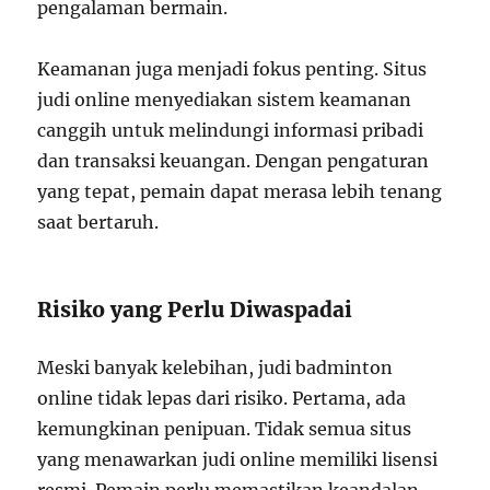
pengalaman bermain.
Keamanan juga menjadi fokus penting. Situs
judi online menyediakan sistem keamanan
canggih untuk melindungi informasi pribadi
dan transaksi keuangan. Dengan pengaturan
yang tepat, pemain dapat merasa lebih tenang
saat bertaruh.
Risiko yang Perlu Diwaspadai
Meski banyak kelebihan, judi badminton
online tidak lepas dari risiko. Pertama, ada
kemungkinan penipuan. Tidak semua situs
yang menawarkan judi online memiliki lisensi
resmi. Pemain perlu memastikan keandalan