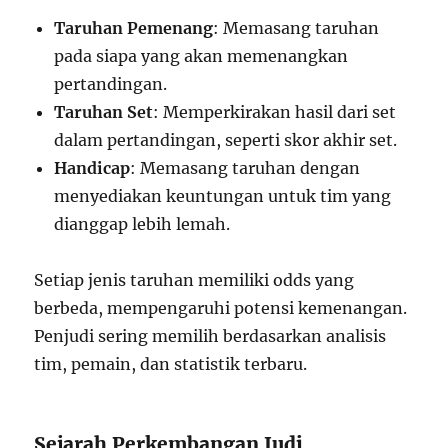
Taruhan Pemenang
: Memasang taruhan
pada siapa yang akan memenangkan
pertandingan.
Taruhan Set
: Memperkirakan hasil dari set
dalam pertandingan, seperti skor akhir set.
Handicap
: Memasang taruhan dengan
menyediakan keuntungan untuk tim yang
dianggap lebih lemah.
Setiap jenis taruhan memiliki odds yang
berbeda, mempengaruhi potensi kemenangan.
Penjudi sering memilih berdasarkan analisis
tim, pemain, dan statistik terbaru.
Sejarah Perkembangan Judi