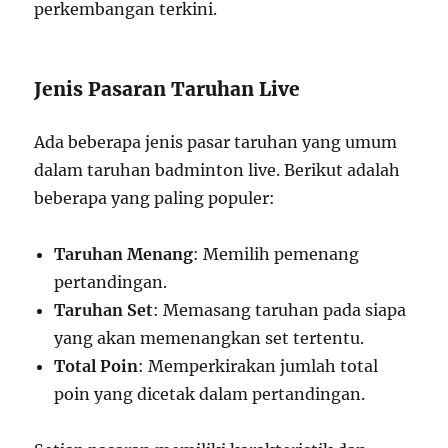
perkembangan terkini.
Jenis Pasaran Taruhan Live
Ada beberapa jenis pasar taruhan yang umum
dalam taruhan badminton live. Berikut adalah
beberapa yang paling populer:
Taruhan Menang
: Memilih pemenang
pertandingan.
Taruhan Set
: Memasang taruhan pada siapa
yang akan memenangkan set tertentu.
Total Poin
: Memperkirakan jumlah total
poin yang dicetak dalam pertandingan.