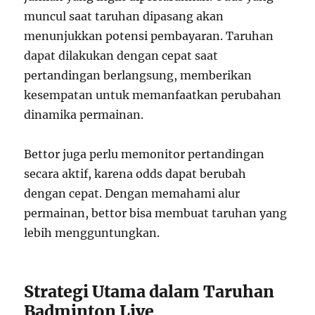
muncul saat taruhan dipasang akan
menunjukkan potensi pembayaran. Taruhan
dapat dilakukan dengan cepat saat
pertandingan berlangsung, memberikan
kesempatan untuk memanfaatkan perubahan
dinamika permainan.
Bettor juga perlu memonitor pertandingan
secara aktif, karena odds dapat berubah
dengan cepat. Dengan memahami alur
permainan, bettor bisa membuat taruhan yang
lebih mengguntungkan.
Strategi Utama dalam Taruhan
Badminton Live