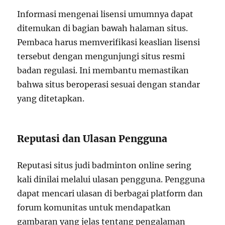
Informasi mengenai lisensi umumnya dapat
ditemukan di bagian bawah halaman situs.
Pembaca harus memverifikasi keaslian lisensi
tersebut dengan mengunjungi situs resmi
badan regulasi. Ini membantu memastikan
bahwa situs beroperasi sesuai dengan standar
yang ditetapkan.
Reputasi dan Ulasan Pengguna
Reputasi situs judi badminton online sering
kali dinilai melalui ulasan pengguna. Pengguna
dapat mencari ulasan di berbagai platform dan
forum komunitas untuk mendapatkan
gambaran yang jelas tentang pengalaman