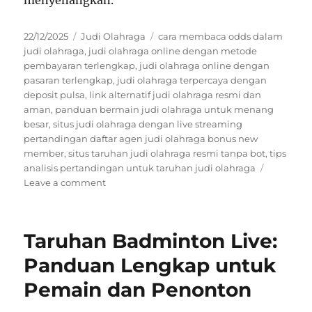
Posted
Categories
Tags
22/12/2025
Judi Olahraga
cara membaca odds dalam
on
judi olahraga
,
judi olahraga online dengan metode
pembayaran terlengkap
,
judi olahraga online dengan
pasaran terlengkap
,
judi olahraga terpercaya dengan
deposit pulsa
,
link alternatif judi olahraga resmi dan
aman
,
panduan bermain judi olahraga untuk menang
besar
,
situs judi olahraga dengan live streaming
pertandingan daftar agen judi olahraga bonus new
member
,
situs taruhan judi olahraga resmi tanpa bot
,
tips
analisis pertandingan untuk taruhan judi olahraga
on
Leave a comment
Situs
Judi
Badminton
Taruhan Badminton Live:
Online:
Panduan
Panduan Lengkap untuk
Lengkap
Pemain dan Penonton
untuk
Pemain