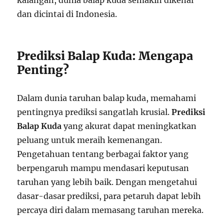
dan dicintai di Indonesia.
Prediksi Balap Kuda: Mengapa
Penting?
Dalam dunia taruhan balap kuda, memahami
pentingnya prediksi sangatlah krusial.
Prediksi
Balap Kuda
yang akurat dapat meningkatkan
peluang untuk meraih kemenangan.
Pengetahuan tentang berbagai faktor yang
berpengaruh mampu mendasari keputusan
taruhan yang lebih baik. Dengan mengetahui
dasar-dasar prediksi, para petaruh dapat lebih
percaya diri dalam memasang taruhan mereka.