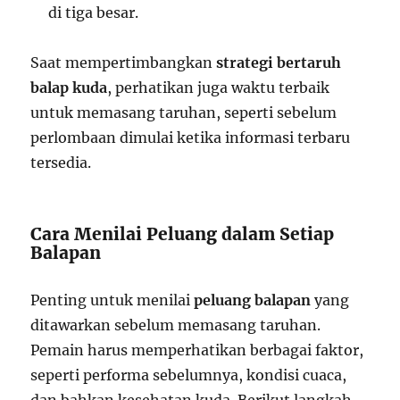
di tiga besar.
Saat mempertimbangkan
strategi bertaruh
balap kuda
, perhatikan juga waktu terbaik
untuk memasang taruhan, seperti sebelum
perlombaan dimulai ketika informasi terbaru
tersedia.
Cara Menilai Peluang dalam Setiap
Balapan
Penting untuk menilai
peluang balapan
yang
ditawarkan sebelum memasang taruhan.
Pemain harus memperhatikan berbagai faktor,
seperti performa sebelumnya, kondisi cuaca,
dan bahkan kesehatan kuda. Berikut langkah-