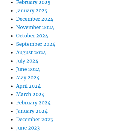
February 2025
January 2025
December 2024
November 2024
October 2024
September 2024
August 2024
July 2024
June 2024
May 2024
April 2024
March 2024
February 2024
January 2024
December 2023
June 2023