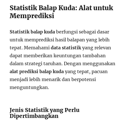
Statistik Balap Kuda: Alat untuk
Memprediksi
Statistik balap kuda
berfungsi sebagai dasar
untuk memprediksi hasil balapan yang lebih
tepat. Memahami
data statistik
yang relevan
dapat memberikan keuntungan tambahan
dalam strategi taruhan. Dengan menggunakan
alat prediksi balap kuda
yang tepat, pacuan
menjadi lebih menarik dan berpotensi
menguntungkan.
Jenis Statistik yang Perlu
Dipertimbangkan