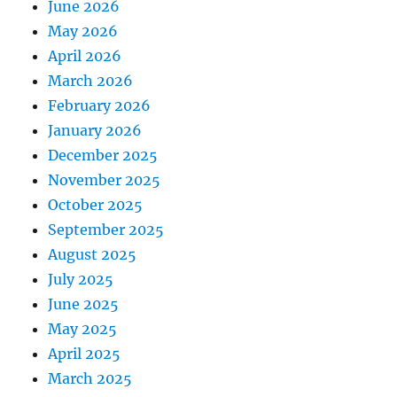
June 2026
May 2026
April 2026
March 2026
February 2026
January 2026
December 2025
November 2025
October 2025
September 2025
August 2025
July 2025
June 2025
May 2025
April 2025
March 2025