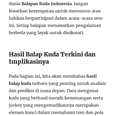
dunia
Balapan Kuda Indonesia
. Jangan
lewatkan kesempatan untuk menonton atau
bahkan berpartisipasi dalam acara-acara seru
ini. Setiap balapan menawarkan pengalaman
berbeda yang layak untuk dinikmati.
Hasil Balap Kuda Terkini dan
Implikasinya
Pada bagian ini, kita akan membahas
hasil
balap kuda
terbaru yang penting untuk analisis
dan prediksi di masa depan. Data mengenai
kuda yang berhasil meraih kemenangan serta
jockey yang mengemudikannya merupakan
elemen kunci dalam memahami tren dan pola