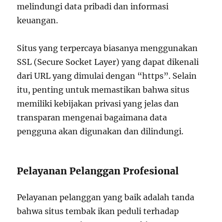
melindungi data pribadi dan informasi
keuangan.
Situs yang terpercaya biasanya menggunakan
SSL (Secure Socket Layer) yang dapat dikenali
dari URL yang dimulai dengan “https”. Selain
itu, penting untuk memastikan bahwa situs
memiliki kebijakan privasi yang jelas dan
transparan mengenai bagaimana data
pengguna akan digunakan dan dilindungi.
Pelayanan Pelanggan Profesional
Pelayanan pelanggan yang baik adalah tanda
bahwa situs tembak ikan peduli terhadap