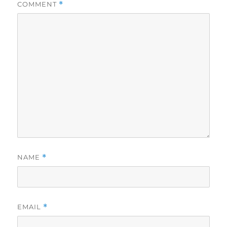
COMMENT
*
NAME
*
EMAIL
*