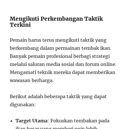
Mengikuti Perkembangan Taktik
Terkini
Pemain harus terus mengikuti taktik yang
berkembang dalam permainan tembak ikan.
Banyak pemain profesional berbagi strategi
melalui saluran media sosial dan forum online.
Mengamati teknik mereka dapat memberikan
wawasan berharga.
Berikut adalah beberapa taktik yang dapat
digunakan:
Target Utama
: Fokuskan tembakan pada
ikan besar yang memberi poin lebih.