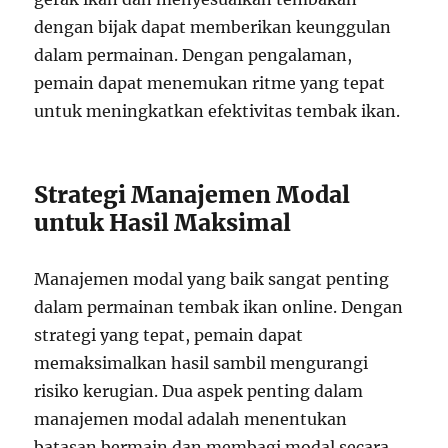
dengan bijak dapat memberikan keunggulan
dalam permainan. Dengan pengalaman,
pemain dapat menemukan ritme yang tepat
untuk meningkatkan efektivitas tembak ikan.
Strategi Manajemen Modal
untuk Hasil Maksimal
Manajemen modal yang baik sangat penting
dalam permainan tembak ikan online. Dengan
strategi yang tepat, pemain dapat
memaksimalkan hasil sambil mengurangi
risiko kerugian. Dua aspek penting dalam
manajemen modal adalah menentukan
batasan bermain dan membagi modal secara