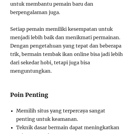
untuk membantu pemain baru dan
berpengalaman juga.
Setiap pemain memiliki kesempatan untuk
menjadi lebih baik dan menikmati permainan.
Dengan pengetahuan yang tepat dan beberapa
trik, bermain tembak ikan online bisa jadi lebih
dari sekedar hobi, tetapi juga bisa
menguntungkan.
Poin Penting
Memilih situs yang terpercaya sangat
penting untuk keamanan.
Teknik dasar bermain dapat meningkatkan