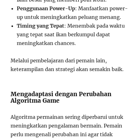
Penggunaan Power-Up
: Manfaatkan power-
up untuk meningkatkan peluang menang.
Timing yang Tepat
: Menembak pada waktu
yang tepat saat ikan berkumpul dapat
meningkatkan chances.
Melalui pembelajaran dari pemain lain,
keterampilan dan strategi akan semakin baik.
Mengadaptasi dengan Perubahan
Algoritma Game
Algoritma permainan sering diperbarui untuk
meningkatkan pengalaman bermain. Pemain
perlu mengenali perubahan ini agar tidak