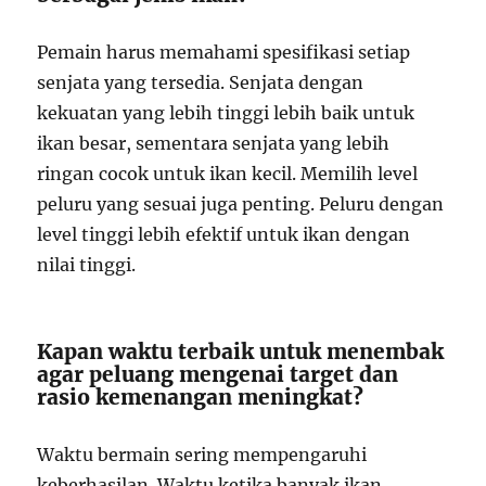
Pemain harus memahami spesifikasi setiap
senjata yang tersedia. Senjata dengan
kekuatan yang lebih tinggi lebih baik untuk
ikan besar, sementara senjata yang lebih
ringan cocok untuk ikan kecil. Memilih level
peluru yang sesuai juga penting. Peluru dengan
level tinggi lebih efektif untuk ikan dengan
nilai tinggi.
Kapan waktu terbaik untuk menembak
agar peluang mengenai target dan
rasio kemenangan meningkat?
Waktu bermain sering mempengaruhi
keberhasilan. Waktu ketika banyak ikan