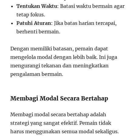
Tentukan Waktu
: Batasi waktu bermain agar
tetap fokus.
Patuhi Aturan
: Jika batas harian tercapai,
berhenti bermain.
Dengan memiliki batasan, pemain dapat
mengelola modal dengan lebih baik. Ini juga
mengurangi tekanan dan meningkatkan
pengalaman bermain.
Membagi Modal Secara Bertahap
Membagi modal secara bertahap adalah
strategi yang sangat efektif. Pemain tidak
harus menggunakan semua modal sekaligus.