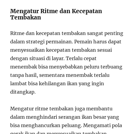
Mengatur Ritme dan Kecepatan
Tembakan
Ritme dan kecepatan tembakan sangat penting
dalam strategi permainan. Pemain harus dapat
menyesuaikan kecepatan tembakan sesuai
dengan situasi di layar. Terlalu cepat
menembak bisa menyebabkan peluru terbuang
tanpa hasil, sementara menembak terlalu
lambat bisa kehilangan ikan yang ingin
ditangkap.
Mengatur ritme tembakan juga membantu
dalam menghindari serangan ikan besar yang
bisa menghancurkan peluang. Mengamati pola
gerak ikan dan menyesuaikan tembakan