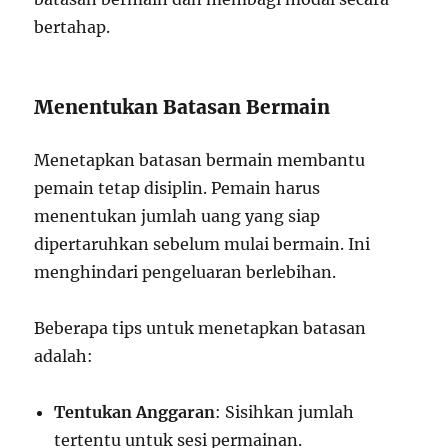
bertahap.
Menentukan Batasan Bermain
Menetapkan batasan bermain membantu
pemain tetap disiplin. Pemain harus
menentukan jumlah uang yang siap
dipertaruhkan sebelum mulai bermain. Ini
menghindari pengeluaran berlebihan.
Beberapa tips untuk menetapkan batasan
adalah:
Tentukan Anggaran
: Sisihkan jumlah
tertentu untuk sesi permainan.