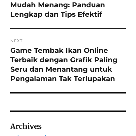
Mudah Menang: Panduan
Lengkap dan Tips Efektif
NEXT
Game Tembak Ikan Online
Next
post:
Terbaik dengan Grafik Paling
Seru dan Menantang untuk
Pengalaman Tak Terlupakan
Archives