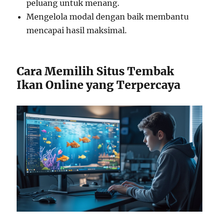
peluang untuk menang.
Mengelola modal dengan baik membantu
mencapai hasil maksimal.
Cara Memilih Situs Tembak
Ikan Online yang Terpercaya