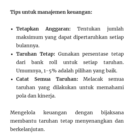
Tips untuk manajemen keuangan:
Tetapkan Anggaran:
Tentukan jumlah
maksimum yang dapat dipertaruhkan setiap
bulannya.
Taruhan Tetap:
Gunakan persentase tetap
dari bank roll untuk setiap taruhan.
Umumnya, 1-5% adalah pilihan yang baik.
Catat Semua Taruhan:
Melacak semua
taruhan yang dilakukan untuk memahami
pola dan kinerja.
Mengelola keuangan dengan bijaksana
membantu taruhan tetap menyenangkan dan
berkelanjutan.