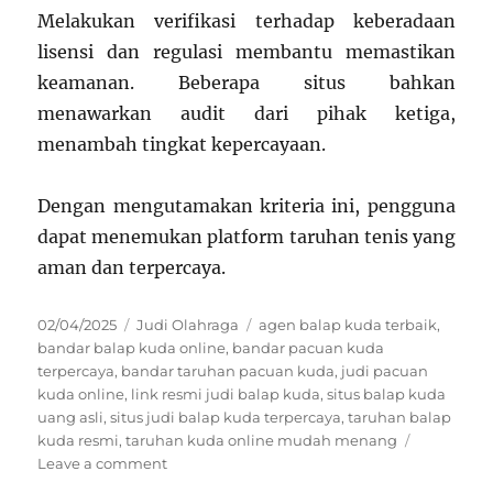
Melakukan verifikasi terhadap keberadaan
lisensi dan regulasi membantu memastikan
keamanan. Beberapa situs bahkan
menawarkan audit dari pihak ketiga,
menambah tingkat kepercayaan.
Dengan mengutamakan kriteria ini, pengguna
dapat menemukan platform taruhan tenis yang
aman dan terpercaya.
Posted
Categories
Tags
02/04/2025
Judi Olahraga
agen balap kuda terbaik
,
on
bandar balap kuda online
,
bandar pacuan kuda
terpercaya
,
bandar taruhan pacuan kuda
,
judi pacuan
kuda online
,
link resmi judi balap kuda
,
situs balap kuda
uang asli
,
situs judi balap kuda terpercaya
,
taruhan balap
kuda resmi
,
taruhan kuda online mudah menang
on
Leave a comment
Taruhan