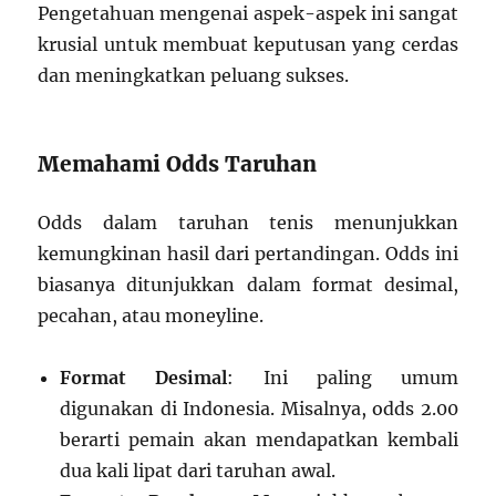
Pengetahuan mengenai aspek-aspek ini sangat
krusial untuk membuat keputusan yang cerdas
dan meningkatkan peluang sukses.
Memahami Odds Taruhan
Odds dalam taruhan tenis menunjukkan
kemungkinan hasil dari pertandingan. Odds ini
biasanya ditunjukkan dalam format desimal,
pecahan, atau moneyline.
Format Desimal
: Ini paling umum
digunakan di Indonesia. Misalnya, odds 2.00
berarti pemain akan mendapatkan kembali
dua kali lipat dari taruhan awal.