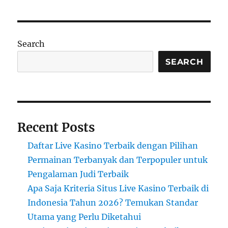
Tenis
Online:
Strategi
Cerdas
Search
untuk
Meningkatkan
SEARCH
Peluang
Menang
Recent Posts
Daftar Live Kasino Terbaik dengan Pilihan
Permainan Terbanyak dan Terpopuler untuk
Pengalaman Judi Terbaik
Apa Saja Kriteria Situs Live Kasino Terbaik di
Indonesia Tahun 2026? Temukan Standar
Utama yang Perlu Diketahui