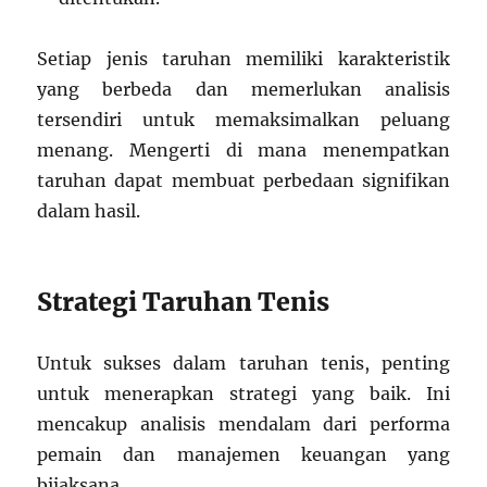
Setiap jenis taruhan memiliki karakteristik
yang berbeda dan memerlukan analisis
tersendiri untuk memaksimalkan peluang
menang. Mengerti di mana menempatkan
taruhan dapat membuat perbedaan signifikan
dalam hasil.
Strategi Taruhan Tenis
Untuk sukses dalam taruhan tenis, penting
untuk menerapkan strategi yang baik. Ini
mencakup analisis mendalam dari performa
pemain dan manajemen keuangan yang
bijaksana.