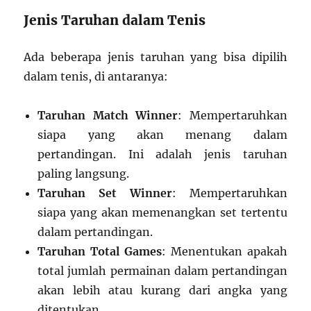
Jenis Taruhan dalam Tenis
Ada beberapa jenis taruhan yang bisa dipilih
dalam tenis, di antaranya:
Taruhan Match Winner
: Mempertaruhkan
siapa yang akan menang dalam
pertandingan. Ini adalah jenis taruhan
paling langsung.
Taruhan Set Winner
: Mempertaruhkan
siapa yang akan memenangkan set tertentu
dalam pertandingan.
Taruhan Total Games
: Menentukan apakah
total jumlah permainan dalam pertandingan
akan lebih atau kurang dari angka yang
ditentukan.