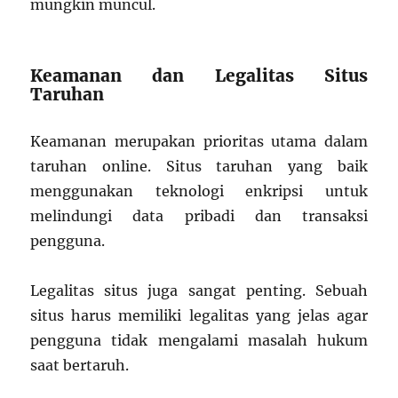
mungkin muncul.
Keamanan dan Legalitas Situs
Taruhan
Keamanan merupakan prioritas utama dalam
taruhan online. Situs taruhan yang baik
menggunakan teknologi enkripsi untuk
melindungi data pribadi dan transaksi
pengguna.
Legalitas situs juga sangat penting. Sebuah
situs harus memiliki legalitas yang jelas agar
pengguna tidak mengalami masalah hukum
saat bertaruh.