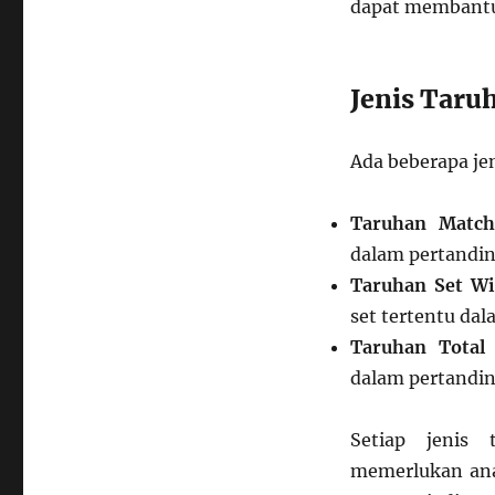
dapat membantu
Jenis Taru
Ada beberapa jen
Taruhan Matc
dalam pertanding
Taruhan Set W
set tertentu da
Taruhan Total
dalam pertandin
Setiap jenis 
memerlukan ana