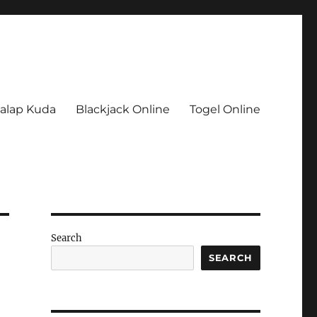
alap Kuda
Blackjack Online
Togel Online
Search
SEARCH