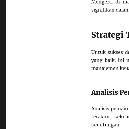
Mengerti di m
signifikan dalam
Strategi
Untuk sukses d
yang baik. Ini
manajemen keua
Analisis Pe
Analisis pemai
terakhir, keku
keuntungan.