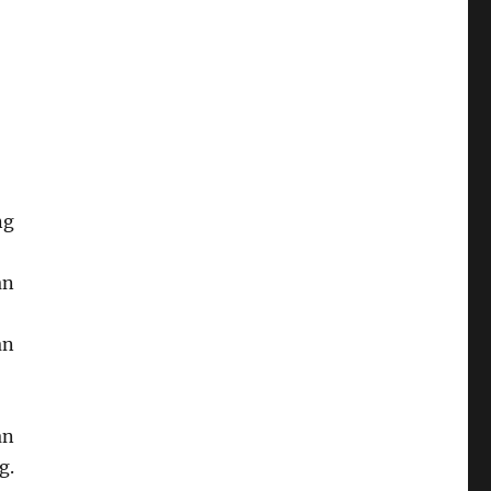
ng
an
an
an
g.