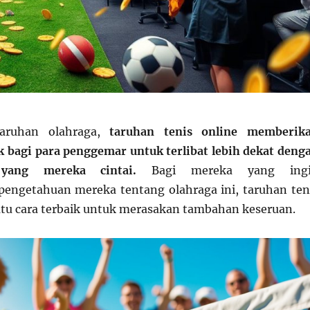
aruhan olahraga,
taruhan tenis online memberik
 bagi para penggemar untuk terlibat lebih dekat deng
 yang mereka cintai.
Bagi mereka yang ing
engetahuan mereka tentang olahraga ini, taruhan ten
atu cara terbaik untuk merasakan tambahan keseruan.