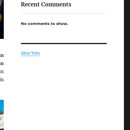
Recent Comments
No comments to show.
Situs Toto
an
an
in
is