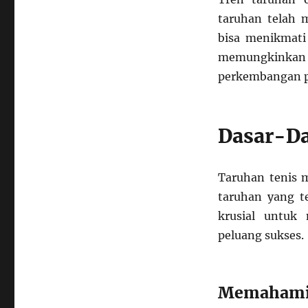
taruhan telah 
bisa menikmati
memungkinkan m
perkembangan pe
Dasar-Da
Taruhan tenis 
taruhan yang t
krusial untuk
peluang sukses.
Memahami 