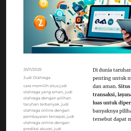
Posted
25/11/2025
Di dunia taruha
on
Categories
Judi Olahraga
penting untuk m
Tags
cara memilih situs judi
dan aman.
Situ
olahraga yang aman
,
judi
transaksi, laya
olahraga dengan pilihan
luas untuk dipe
taruhan terbanyak
,
judi
olahraga online dengan
banyaknya pilih
pembayaran tercepat
,
judi
tersebut dapat
olahraga online dengan
prediksi akurat
,
judi