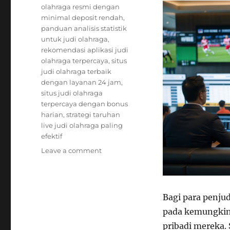
olahraga resmi dengan
minimal deposit rendah
,
panduan analisis statistik
untuk judi olahraga
,
rekomendasi aplikasi judi
olahraga terpercaya
,
situs
judi olahraga terbaik
dengan layanan 24 jam
,
situs judi olahraga
terpercaya dengan bonus
harian
,
strategi taruhan
live judi olahraga paling
efektif
on
Leave a comment
Situs
Taruhan
Olahraga
Terpercaya
Bagi para penju
untuk
pada kemungkina
Pengalaman
pribadi mereka. 
Bertaruh