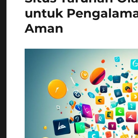
untuk Pengalama
Aman