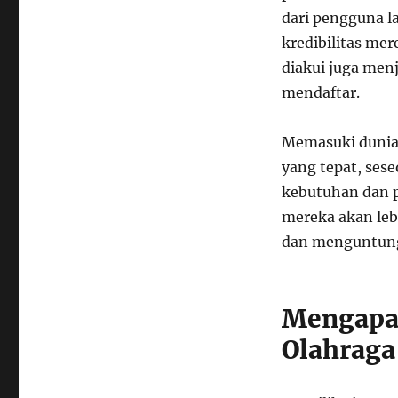
yang
dari pengguna l
Aman
kredibilitas mer
diakui juga men
mendaftar.
Memasuki dunia 
yang tepat, ses
kebutuhan dan p
mereka akan le
dan menguntun
Mengapa 
Olahraga