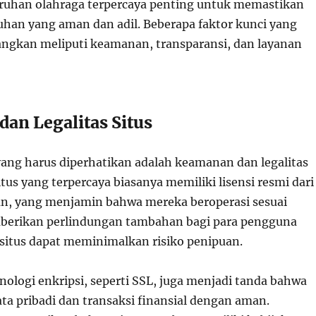
aruhan olahraga terpercaya penting untuk memastikan
han yang aman dan adil. Beberapa faktor kunci yang
angkan meliputi keamanan, transparansi, dan layanan
an Legalitas Situs
ang harus diperhatikan adalah keamanan dan legalitas
Situs yang terpercaya biasanya memiliki lisensi resmi dari
ian, yang menjamin bahwa mereka beroperasi sesuai
berikan perlindungan tambahan bagi para pengguna
 situs dapat meminimalkan risiko penipuan.
ologi enkripsi, seperti SSL, juga menjadi tanda bahwa
ta pribadi dan transaksi finansial dengan aman.