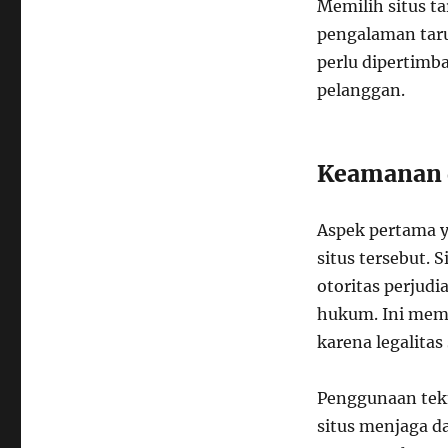
Memilih situs t
pengalaman taru
perlu dipertimb
pelanggan.
Keamanan d
Aspek pertama y
situs tersebut. 
otoritas perjud
hukum. Ini mem
karena legalitas
Penggunaan tekn
situs menjaga da