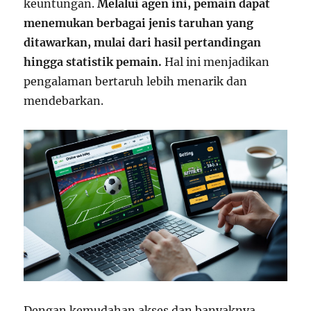
keuntungan.
Melalui agen ini, pemain dapat
menemukan berbagai jenis taruhan yang
ditawarkan, mulai dari hasil pertandingan
hingga statistik pemain.
Hal ini menjadikan
pengalaman bertaruh lebih menarik dan
mendebarkan.
Dengan kemudahan akses dan banyaknya