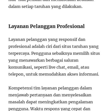
dalam setiap taruhan yang dilakukan.
Layanan Pelanggan Profesional
Layanan pelanggan yang responsif dan
profesional adalah ciri dari situs taruhan yang
terpercaya. Pengguna sebaiknya memilih situs
yang menawarkan berbagai saluran
komunikasi, seperti live chat, email, atau
telepon, untuk memudahkan akses informasi.
Kompetensi tim layanan pelanggan dalam
menjawab pertanyaan dan menyelesaikan
masalah dapat meningkatkan pengalaman
pengguna. Waktu respons yang cepat dan