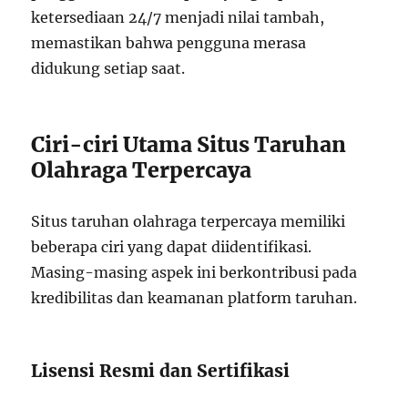
ketersediaan 24/7 menjadi nilai tambah,
memastikan bahwa pengguna merasa
didukung setiap saat.
Ciri-ciri Utama Situs Taruhan
Olahraga Terpercaya
Situs taruhan olahraga terpercaya memiliki
beberapa ciri yang dapat diidentifikasi.
Masing-masing aspek ini berkontribusi pada
kredibilitas dan keamanan platform taruhan.
Lisensi Resmi dan Sertifikasi