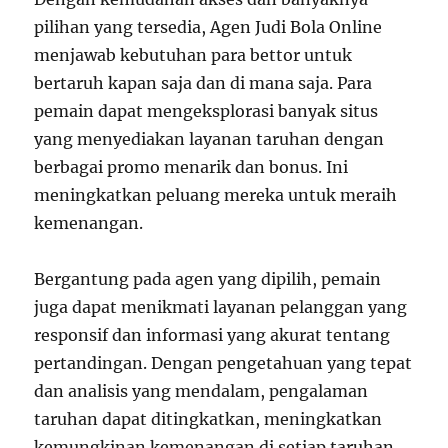
pilihan yang tersedia, Agen Judi Bola Online
menjawab kebutuhan para bettor untuk
bertaruh kapan saja dan di mana saja. Para
pemain dapat mengeksplorasi banyak situs
yang menyediakan layanan taruhan dengan
berbagai promo menarik dan bonus. Ini
meningkatkan peluang mereka untuk meraih
kemenangan.
Bergantung pada agen yang dipilih, pemain
juga dapat menikmati layanan pelanggan yang
responsif dan informasi yang akurat tentang
pertandingan. Dengan pengetahuan yang tepat
dan analisis yang mendalam, pengalaman
taruhan dapat ditingkatkan, meningkatkan
kemungkinan kemenangan di setiap taruhan