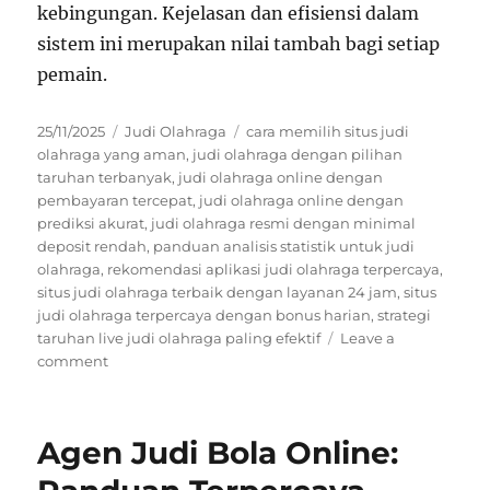
kebingungan. Kejelasan dan efisiensi dalam
sistem ini merupakan nilai tambah bagi setiap
pemain.
Posted
Categories
Tags
25/11/2025
Judi Olahraga
cara memilih situs judi
on
olahraga yang aman
,
judi olahraga dengan pilihan
taruhan terbanyak
,
judi olahraga online dengan
pembayaran tercepat
,
judi olahraga online dengan
prediksi akurat
,
judi olahraga resmi dengan minimal
deposit rendah
,
panduan analisis statistik untuk judi
olahraga
,
rekomendasi aplikasi judi olahraga terpercaya
,
situs judi olahraga terbaik dengan layanan 24 jam
,
situs
judi olahraga terpercaya dengan bonus harian
,
strategi
taruhan live judi olahraga paling efektif
Leave a
on
comment
Situs
Taruhan
Olahraga
Agen Judi Bola Online:
Terpercaya
untuk