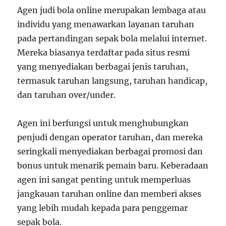
Agen judi bola online merupakan lembaga atau
individu yang menawarkan layanan taruhan
pada pertandingan sepak bola melalui internet.
Mereka biasanya terdaftar pada situs resmi
yang menyediakan berbagai jenis taruhan,
termasuk taruhan langsung, taruhan handicap,
dan taruhan over/under.
Agen ini berfungsi untuk menghubungkan
penjudi dengan operator taruhan, dan mereka
seringkali menyediakan berbagai promosi dan
bonus untuk menarik pemain baru. Keberadaan
agen ini sangat penting untuk memperluas
jangkauan taruhan online dan memberi akses
yang lebih mudah kepada para penggemar
sepak bola.