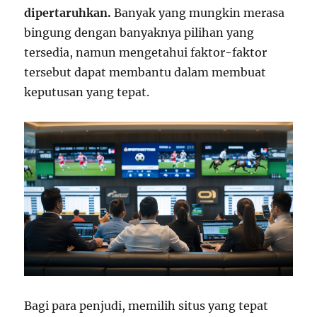
dipertaruhkan.
Banyak yang mungkin merasa
bingung dengan banyaknya pilihan yang
tersedia, namun mengetahui faktor-faktor
tersebut dapat membantu dalam membuat
keputusan yang tepat.
Bagi para penjudi, memilih situs yang tepat