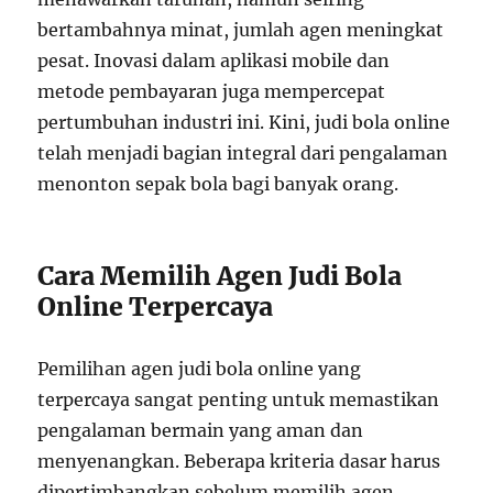
bertambahnya minat, jumlah agen meningkat
pesat. Inovasi dalam aplikasi mobile dan
metode pembayaran juga mempercepat
pertumbuhan industri ini. Kini, judi bola online
telah menjadi bagian integral dari pengalaman
menonton sepak bola bagi banyak orang.
Cara Memilih Agen Judi Bola
Online Terpercaya
Pemilihan agen judi bola online yang
terpercaya sangat penting untuk memastikan
pengalaman bermain yang aman dan
menyenangkan. Beberapa kriteria dasar harus
dipertimbangkan sebelum memilih agen.