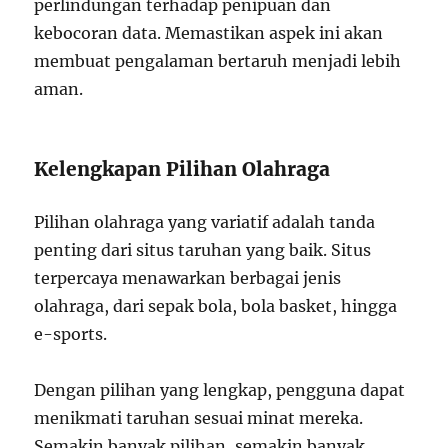
perlindungan terhadap penipuan dan
kebocoran data. Memastikan aspek ini akan
membuat pengalaman bertaruh menjadi lebih
aman.
Kelengkapan Pilihan Olahraga
Pilihan olahraga yang variatif adalah tanda
penting dari situs taruhan yang baik. Situs
terpercaya menawarkan berbagai jenis
olahraga, dari sepak bola, bola basket, hingga
e-sports.
Dengan pilihan yang lengkap, pengguna dapat
menikmati taruhan sesuai minat mereka.
Semakin banyak pilihan, semakin banyak