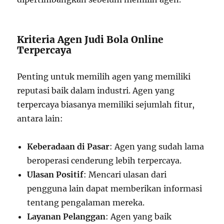
Kriteria Agen Judi Bola Online
Terpercaya
Penting untuk memilih agen yang memiliki
reputasi baik dalam industri. Agen yang
terpercaya biasanya memiliki sejumlah fitur,
antara lain:
Keberadaan di Pasar
: Agen yang sudah lama
beroperasi cenderung lebih terpercaya.
Ulasan Positif
: Mencari ulasan dari
pengguna lain dapat memberikan informasi
tentang pengalaman mereka.
Layanan Pelanggan
: Agen yang baik