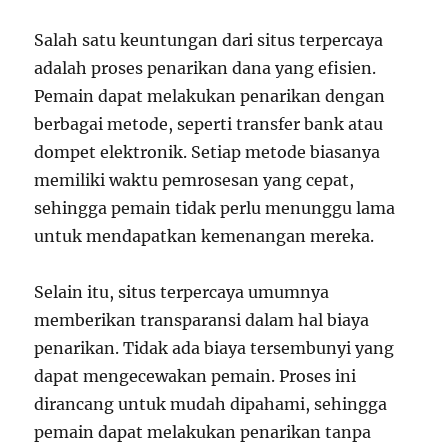
Salah satu keuntungan dari situs terpercaya
adalah proses penarikan dana yang efisien.
Pemain dapat melakukan penarikan dengan
berbagai metode, seperti transfer bank atau
dompet elektronik. Setiap metode biasanya
memiliki waktu pemrosesan yang cepat,
sehingga pemain tidak perlu menunggu lama
untuk mendapatkan kemenangan mereka.
Selain itu, situs terpercaya umumnya
memberikan transparansi dalam hal biaya
penarikan. Tidak ada biaya tersembunyi yang
dapat mengecewakan pemain. Proses ini
dirancang untuk mudah dipahami, sehingga
pemain dapat melakukan penarikan tanpa