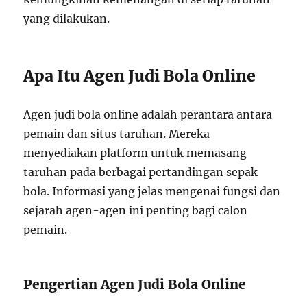
yang dilakukan.
Apa Itu Agen Judi Bola Online
Agen judi bola online adalah perantara antara
pemain dan situs taruhan. Mereka
menyediakan platform untuk memasang
taruhan pada berbagai pertandingan sepak
bola. Informasi yang jelas mengenai fungsi dan
sejarah agen-agen ini penting bagi calon
pemain.
Pengertian Agen Judi Bola Online