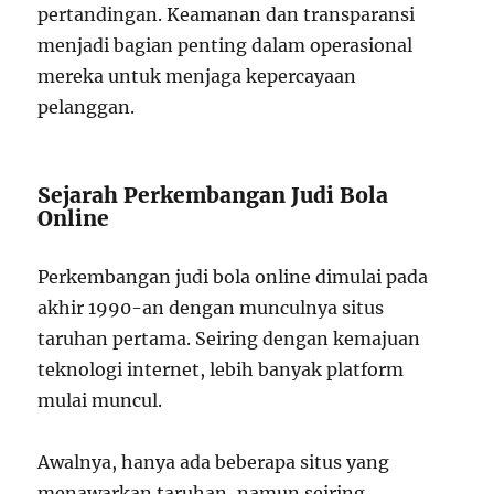
pertandingan. Keamanan dan transparansi
menjadi bagian penting dalam operasional
mereka untuk menjaga kepercayaan
pelanggan.
Sejarah Perkembangan Judi Bola
Online
Perkembangan judi bola online dimulai pada
akhir 1990-an dengan munculnya situs
taruhan pertama. Seiring dengan kemajuan
teknologi internet, lebih banyak platform
mulai muncul.
Awalnya, hanya ada beberapa situs yang
menawarkan taruhan, namun seiring