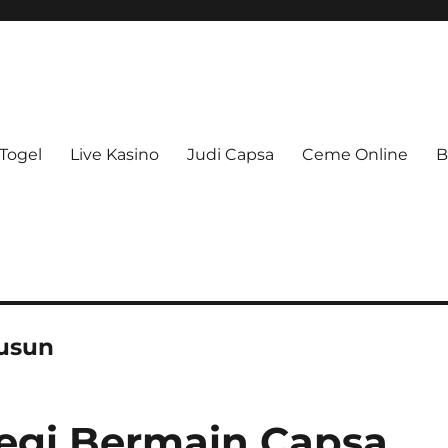
Togel
Live Kasino
Judi Capsa
Ceme Online
B
usun
egi Bermain Capsa