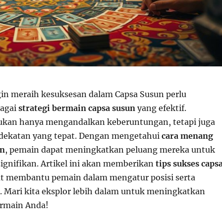
in meraih kesuksesan dalam Capsa Susun perlu
agai
strategi bermain capsa susun
yang efektif.
ukan hanya mengandalkan keberuntungan, tetapi juga
ndekatan yang tepat. Dengan mengetahui
cara menang
un
, pemain dapat meningkatkan peluang mereka untuk
ignifikan. Artikel ini akan memberikan
tips sukses caps
t membantu pemain dalam mengatur posisi serta
. Mari kita eksplor lebih dalam untuk meningkatkan
ermain Anda!