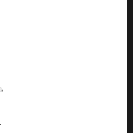
n
uk
.