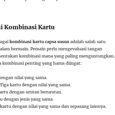
i Kombinasi Kartu
agai
kombinasi kartu capsa susun
adalah salah satu
dalam bermain. Pemain perlu mengevaluasi tangan
entukan kombinasi mana yang paling menguntungkan.
a kombinasi penting yang harus diingat:
dengan nilai yang sama.
 Tiga kartu dengan nilai yang sama.
kartu dengan urutan berurutan.
tu dengan jenis yang sama.
 kartu dengan nilai yang sama dan sepasang lainnya.