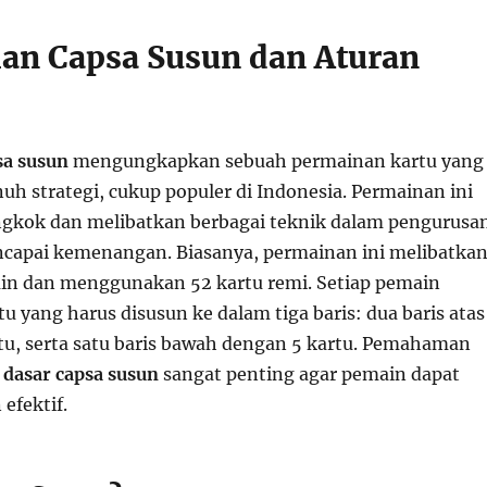
an Capsa Susun dan Aturan
sa susun
mengungkapkan sebuah permainan kartu yang
uh strategi, cukup populer di Indonesia. Permainan ini
ongkok dan melibatkan berbagai teknik dalam pengurusa
capai kemenangan. Biasanya, permainan ini melibatka
in dan menggunakan 52 kartu remi. Setiap pemain
tu yang harus disusun ke dalam tiga baris: dua baris atas
artu, serta satu baris bawah dengan 5 kartu. Pemahaman
 dasar capsa susun
sangat penting agar pemain dapat
efektif.