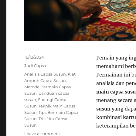
Posted
18/12/2024
Pemain yang ing
on
Categories
Judi Capsa
memahami berb
Tags
Analisis Capsa Susun
,
Kiat
Permainan ini b
Ampuh Capsa Susun
,
analisis dan pe
Metode Bermain Capsa
main capsa sus
Susun
,
panduan capsa
susun
,
Strategi Capsa
menang secara s
Susun
,
Teknik Main Capsa
susun
yang dapa
Susun
,
Tips Bermain Capsa
kombinasi kartu
Susun
,
Trik Jitu Capsa
Susun
keterampilan b
on
Leave a comment