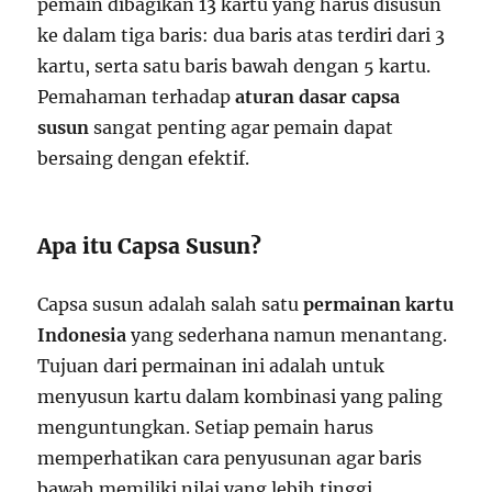
pemain dibagikan 13 kartu yang harus disusun
ke dalam tiga baris: dua baris atas terdiri dari 3
kartu, serta satu baris bawah dengan 5 kartu.
Pemahaman terhadap
aturan dasar capsa
susun
sangat penting agar pemain dapat
bersaing dengan efektif.
Apa itu Capsa Susun?
Capsa susun adalah salah satu
permainan kartu
Indonesia
yang sederhana namun menantang.
Tujuan dari permainan ini adalah untuk
menyusun kartu dalam kombinasi yang paling
menguntungkan. Setiap pemain harus
memperhatikan cara penyusunan agar baris
bawah memiliki nilai yang lebih tinggi