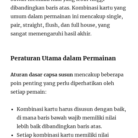
dibandingkan baris atas. Kombinasi kartu yang
umum dalam permainan ini mencakup single,
pair, straight, flush, dan full house, yang
sangat memengaruhi hasil akhir.
Peraturan Utama dalam Permainan
Aturan dasar capsa susun
mencakup beberapa
poin penting yang perlu diperhatikan oleh
setiap pemain:
Kombinasi kartu harus disusun dengan baik,
di mana baris bawah wajib memiliki nilai
lebih baik dibandingkan baris atas.
Setiap kombinasi kartu memiliki nilai