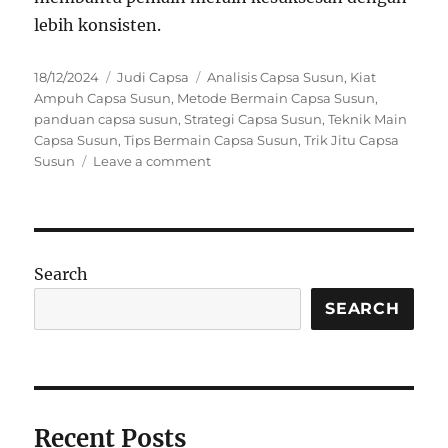
lebih konsisten.
Posted
Categories
Tags
18/12/2024
Judi Capsa
Analisis Capsa Susun
,
Kiat
on
Ampuh Capsa Susun
,
Metode Bermain Capsa Susun
,
panduan capsa susun
,
Strategi Capsa Susun
,
Teknik Main
Capsa Susun
,
Tips Bermain Capsa Susun
,
Trik Jitu Capsa
on
Susun
Leave a comment
Kiat
Ampuh
Strategi
Bermain
Capsa
Search
Susun
SEARCH
Recent Posts