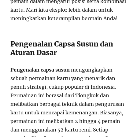
pemain dalam mengatur posisi serta kombinasi
kartu. Mari kita eksplor lebih dalam untuk
meningkatkan keterampilan bermain Anda!
Pengenalan Capsa Susun dan
Aturan Dasar
Pengenalan capsa susun
mengungkapkan
sebuah permainan kartu yang menarik dan
penuh strategi, cukup populer di Indonesia.
Permainan ini berasal dari Tiongkok dan
melibatkan berbagai teknik dalam pengurusan
kartu untuk mencapai kemenangan. Biasanya,
permainan ini melibatkan 2 hingga 4 pemain
dan menggunakan 52 kartu remi. Setiap