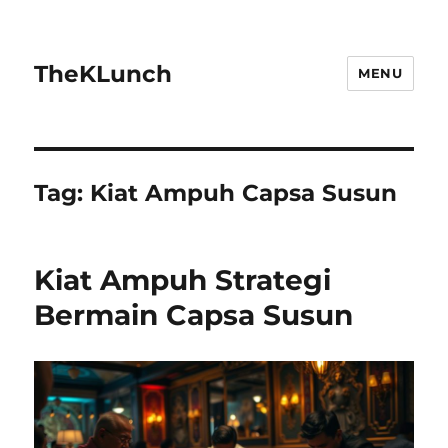
TheKLunch
MENU
Tag:
Kiat Ampuh Capsa Susun
Kiat Ampuh Strategi
Bermain Capsa Susun