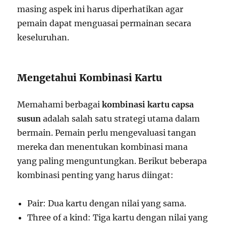
masing aspek ini harus diperhatikan agar
pemain dapat menguasai permainan secara
keseluruhan.
Mengetahui Kombinasi Kartu
Memahami berbagai
kombinasi kartu capsa
susun
adalah salah satu strategi utama dalam
bermain. Pemain perlu mengevaluasi tangan
mereka dan menentukan kombinasi mana
yang paling menguntungkan. Berikut beberapa
kombinasi penting yang harus diingat:
Pair: Dua kartu dengan nilai yang sama.
Three of a kind: Tiga kartu dengan nilai yang