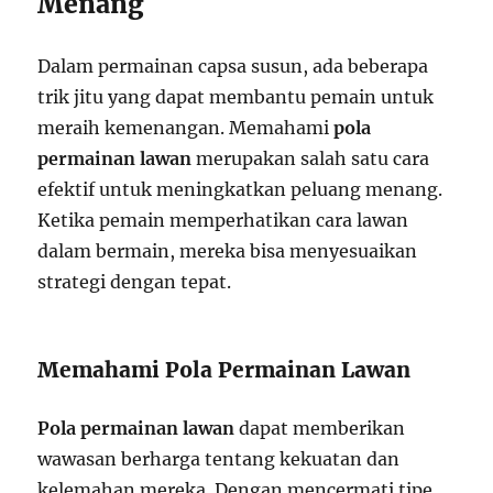
Menang
Dalam permainan capsa susun, ada beberapa
trik jitu yang dapat membantu pemain untuk
meraih kemenangan. Memahami
pola
permainan lawan
merupakan salah satu cara
efektif untuk meningkatkan peluang menang.
Ketika pemain memperhatikan cara lawan
dalam bermain, mereka bisa menyesuaikan
strategi dengan tepat.
Memahami Pola Permainan Lawan
Pola permainan lawan
dapat memberikan
wawasan berharga tentang kekuatan dan
kelemahan mereka. Dengan mencermati tipe