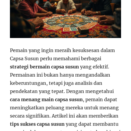
Pemain yang ingin meraih kesuksesan dalam
Capsa Susun perlu memahami berbagai
strategi bermain capsa susun
yang efektif.
Permainan ini bukan hanya mengandalkan
keberuntungan, tetapi juga analisis dan
pendekatan yang tepat. Dengan mengetahui
cara menang main capsa susun
, pemain dapat
meningkatkan peluang mereka untuk menang
secara signifikan. Artikel ini akan memberikan
tips sukses capsa susun
yang dapat membantu