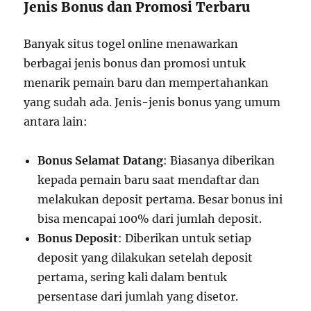
Jenis Bonus dan Promosi Terbaru
Banyak situs togel online menawarkan
berbagai jenis bonus dan promosi untuk
menarik pemain baru dan mempertahankan
yang sudah ada. Jenis-jenis bonus yang umum
antara lain:
Bonus Selamat Datang
: Biasanya diberikan
kepada pemain baru saat mendaftar dan
melakukan deposit pertama. Besar bonus ini
bisa mencapai 100% dari jumlah deposit.
Bonus Deposit
: Diberikan untuk setiap
deposit yang dilakukan setelah deposit
pertama, sering kali dalam bentuk
persentase dari jumlah yang disetor.