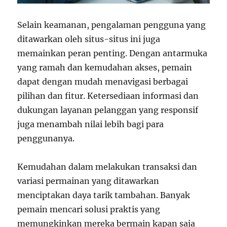
Selain keamanan, pengalaman pengguna yang
ditawarkan oleh situs-situs ini juga
memainkan peran penting. Dengan antarmuka
yang ramah dan kemudahan akses, pemain
dapat dengan mudah menavigasi berbagai
pilihan dan fitur. Ketersediaan informasi dan
dukungan layanan pelanggan yang responsif
juga menambah nilai lebih bagi para
penggunanya.
Kemudahan dalam melakukan transaksi dan
variasi permainan yang ditawarkan
menciptakan daya tarik tambahan. Banyak
pemain mencari solusi praktis yang
memungkinkan mereka bermain kapan saja