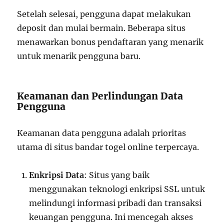
Setelah selesai, pengguna dapat melakukan
deposit dan mulai bermain. Beberapa situs
menawarkan bonus pendaftaran yang menarik
untuk menarik pengguna baru.
Keamanan dan Perlindungan Data
Pengguna
Keamanan data pengguna adalah prioritas
utama di situs bandar togel online terpercaya.
Enkripsi Data
: Situs yang baik
menggunakan teknologi enkripsi SSL untuk
melindungi informasi pribadi dan transaksi
keuangan pengguna. Ini mencegah akses