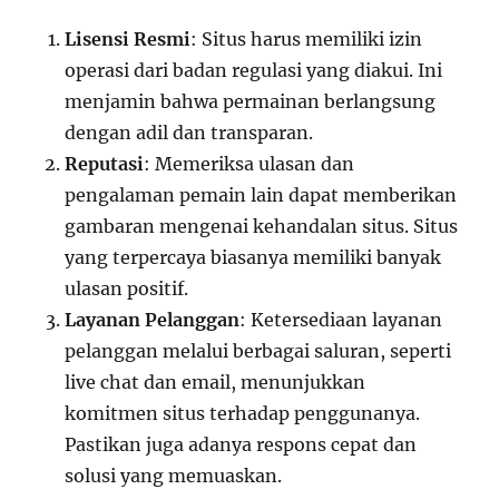
Lisensi Resmi
: Situs harus memiliki izin
operasi dari badan regulasi yang diakui. Ini
menjamin bahwa permainan berlangsung
dengan adil dan transparan.
Reputasi
: Memeriksa ulasan dan
pengalaman pemain lain dapat memberikan
gambaran mengenai kehandalan situs. Situs
yang terpercaya biasanya memiliki banyak
ulasan positif.
Layanan Pelanggan
: Ketersediaan layanan
pelanggan melalui berbagai saluran, seperti
live chat dan email, menunjukkan
komitmen situs terhadap penggunanya.
Pastikan juga adanya respons cepat dan
solusi yang memuaskan.