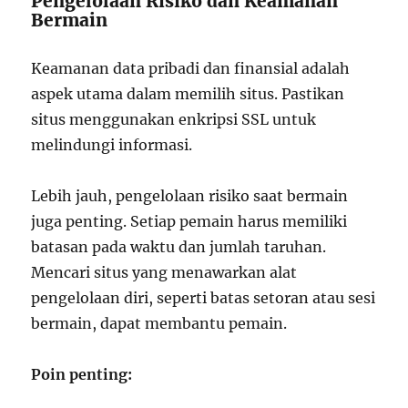
Pengelolaan Risiko dan Keamanan
Bermain
Keamanan data pribadi dan finansial adalah
aspek utama dalam memilih situs. Pastikan
situs menggunakan enkripsi SSL untuk
melindungi informasi.
Lebih jauh, pengelolaan risiko saat bermain
juga penting. Setiap pemain harus memiliki
batasan pada waktu dan jumlah taruhan.
Mencari situs yang menawarkan alat
pengelolaan diri, seperti batas setoran atau sesi
bermain, dapat membantu pemain.
Poin penting: