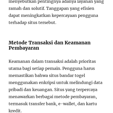
menyebutkan pentingnya adanya layanan yang
ramah dan solutif. Tanggapan yang efisien
dapat meningkatkan kepercayaan pengguna
terhadap situs tersebut.
Metode Transaksi dan Keamanan
Pembayaran
Keamanan dalam transaksi adalah prioritas
utama bagi setiap pemain. Pengguna harus
memastikan bahwa situs bandar togel
menggunakan enkripsi untuk melindungi data
pribadi dan keuangan. Situs yang terpercaya
menawarkan berbagai metode pembayaran,
termasuk transfer bank, e-wallet, dan kartu
kredit.