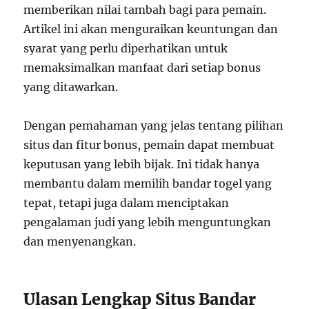
memberikan nilai tambah bagi para pemain.
Artikel ini akan menguraikan keuntungan dan
syarat yang perlu diperhatikan untuk
memaksimalkan manfaat dari setiap bonus
yang ditawarkan.
Dengan pemahaman yang jelas tentang pilihan
situs dan fitur bonus, pemain dapat membuat
keputusan yang lebih bijak. Ini tidak hanya
membantu dalam memilih bandar togel yang
tepat, tetapi juga dalam menciptakan
pengalaman judi yang lebih menguntungkan
dan menyenangkan.
Ulasan Lengkap Situs Bandar