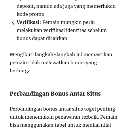
deposit, namun ada juga yang memerlukan
kode promo.
Verifikasi
: Pemain mungkin perlu
melakukan verifikasi identitas sebelum
bonus dapat dicairkan.
Mengikuti langkah-langkah ini memastikan
pemain tidak melewatkan bonus yang
berharga.
Perbandingan Bonus Antar Situs
Perbandingan bonus antar situs togel penting
untuk menemukan penawaran terbaik. Pemain
bisa menggunakan tabel untuk menilai nilai