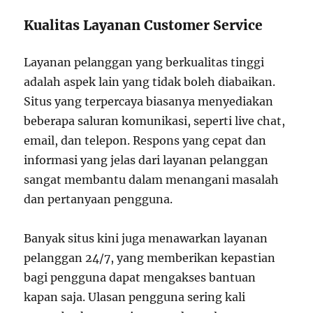
Kualitas Layanan Customer Service
Layanan pelanggan yang berkualitas tinggi
adalah aspek lain yang tidak boleh diabaikan.
Situs yang terpercaya biasanya menyediakan
beberapa saluran komunikasi, seperti live chat,
email, dan telepon. Respons yang cepat dan
informasi yang jelas dari layanan pelanggan
sangat membantu dalam menangani masalah
dan pertanyaan pengguna.
Banyak situs kini juga menawarkan layanan
pelanggan 24/7, yang memberikan kepastian
bagi pengguna dapat mengakses bantuan
kapan saja. Ulasan pengguna sering kali