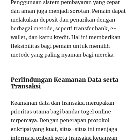
Penggunaan sistem pembayaran yang cepat
dan aman juga menjadi sorotan. Pemain dapat
melakukan deposit dan penarikan dengan
berbagai metode, seperti transfer bank, e-
wallet, dan kartu kredit. Hal ini memberikan
fleksibilitas bagi pemain untuk memilih
metode yang paling nyaman bagi mereka.
Perlindungan Keamanan Data serta
Transaksi
Keamanan data dan transaksi merupakan
prioritas utama bagi bandar togel online
terpercaya. Dengan penerapan protokol
enkripsi yang kuat, situs-situs ini menjaga
informasi pribadi serta transaksi keuangan