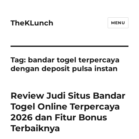
TheKLunch
MENU
Tag:
bandar togel terpercaya
dengan deposit pulsa instan
Review Judi Situs Bandar
Togel Online Terpercaya
2026 dan Fitur Bonus
Terbaiknya