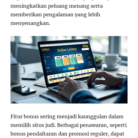
meningkatkan peluang menang serta
memberikan pengalaman yang lebih
menyenangkan.
Fitur bonus sering menjadi kaunggulan dalam
memilih situs judi. Berbagai penawaran, seperti
bonus pendaftaran dan promosi reguler, dapat