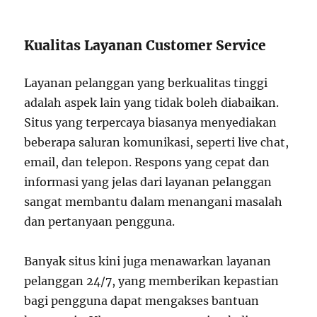
Kualitas Layanan Customer Service
Layanan pelanggan yang berkualitas tinggi
adalah aspek lain yang tidak boleh diabaikan.
Situs yang terpercaya biasanya menyediakan
beberapa saluran komunikasi, seperti live chat,
email, dan telepon. Respons yang cepat dan
informasi yang jelas dari layanan pelanggan
sangat membantu dalam menangani masalah
dan pertanyaan pengguna.
Banyak situs kini juga menawarkan layanan
pelanggan 24/7, yang memberikan kepastian
bagi pengguna dapat mengakses bantuan