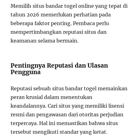
Memilih situs bandar togel online yang tepat di
tahun 2026 memerlukan perhatian pada
beberapa faktor penting. Pembaca perlu
mempertimbangkan reputasi situs dan
keamanan selama bermain.
Pentingnya Reputasi dan Ulasan
Pengguna
Reputasi sebuah situs bandar togel memainkan
peran krusial dalam menentukan
keandalannya. Cari situs yang memiliki lisensi
resmi dan pengawasan dari otoritas perjudian
terpercaya. Hal ini memastikan bahwa situs
tersebut mengikuti standar yang ketat.