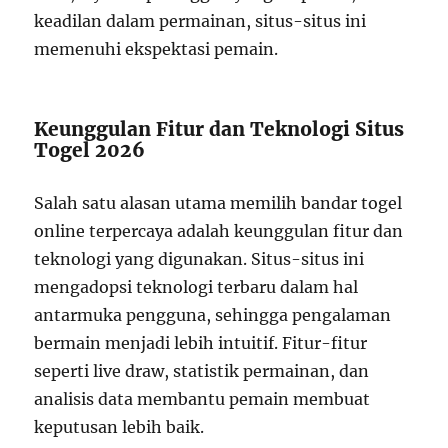
keadilan dalam permainan, situs-situs ini
memenuhi ekspektasi pemain.
Keunggulan Fitur dan Teknologi Situs
Togel 2026
Salah satu alasan utama memilih bandar togel
online terpercaya adalah keunggulan fitur dan
teknologi yang digunakan. Situs-situs ini
mengadopsi teknologi terbaru dalam hal
antarmuka pengguna, sehingga pengalaman
bermain menjadi lebih intuitif. Fitur-fitur
seperti live draw, statistik permainan, dan
analisis data membantu pemain membuat
keputusan lebih baik.