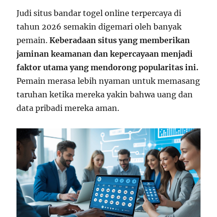
Judi situs bandar togel online terpercaya di
tahun 2026 semakin digemari oleh banyak
pemain.
Keberadaan situs yang memberikan
jaminan keamanan dan kepercayaan menjadi
faktor utama yang mendorong popularitas ini.
Pemain merasa lebih nyaman untuk memasang
taruhan ketika mereka yakin bahwa uang dan
data pribadi mereka aman.