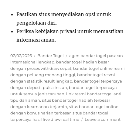
Pastikan situs menyediakan opsi untuk
pengelolaan diri.
Periksa kebijakan privasi untuk memastikan
informasi aman.
Posted
Categories
Tags
02/02/2026
Bandar Togel
agen bandar togel pasaran
on
internasional lengkap
,
bandar togel hadiah besar
dengan proses withdraw cepat
,
bandar togel online resmi
dengan peluang menang tinggi
,
bandar togel resmi
dengan statistik result lengkap
,
bandar togel terpercaya
dengan deposit pulsa instan
,
bandar togel terpercaya
untuk semua jenis taruhan
,
link resmi bandar togel anti
tipu dan aman
,
situs bandar togel hadiah terbesar
dengan keamanan terjamin
,
situs bandar togel online
dengan bonus harian terbesar
,
situs bandar togel
on
terpercaya hasil live draw real time
Leave a comment
Review
Judi