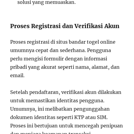
solusi yang memuaskan.
Proses Registrasi dan Verifikasi Akun
Proses registrasi di situs bandar togel online
umumnya cepat dan sederhana. Pengguna
perlu mengisi formulir dengan informasi
pribadi yang akurat seperti nama, alamat, dan
email.
Setelah pendaftaran, verifikasi akun dilakukan
untuk memastikan identitas pengguna.
Umumnya, ini melibatkan pengunggahan
dokumen identitas seperti KTP atau SIM.
Proses ini bertujuan untuk mencegah penipuan
dan menjaga keamanan transaksi.