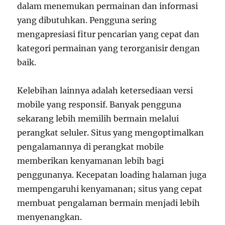
dalam menemukan permainan dan informasi
yang dibutuhkan. Pengguna sering
mengapresiasi fitur pencarian yang cepat dan
kategori permainan yang terorganisir dengan
baik.
Kelebihan lainnya adalah ketersediaan versi
mobile yang responsif. Banyak pengguna
sekarang lebih memilih bermain melalui
perangkat seluler. Situs yang mengoptimalkan
pengalamannya di perangkat mobile
memberikan kenyamanan lebih bagi
penggunanya. Kecepatan loading halaman juga
mempengaruhi kenyamanan; situs yang cepat
membuat pengalaman bermain menjadi lebih
menyenangkan.