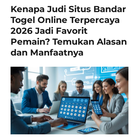
Situs
Kenapa Judi Situs Bandar
Bandar
Togel
Togel Online Terpercaya
Online
2026 Jadi Favorit
Terperc
2026
Pemain? Temukan Alasan
dan
Fitur
dan Manfaatnya
Bonus
Terbaik