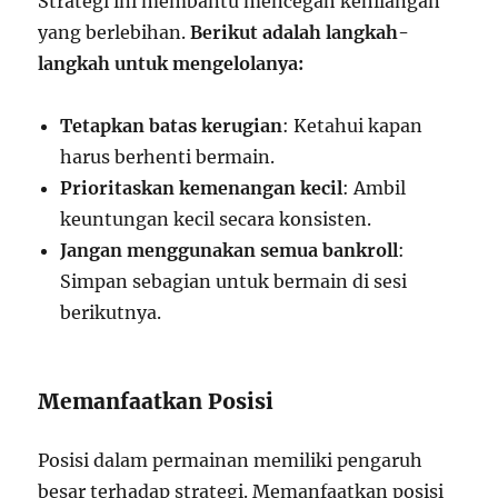
Strategi ini membantu mencegah kehilangan
yang berlebihan.
Berikut adalah langkah-
langkah untuk mengelolanya:
Tetapkan batas kerugian
: Ketahui kapan
harus berhenti bermain.
Prioritaskan kemenangan kecil
: Ambil
keuntungan kecil secara konsisten.
Jangan menggunakan semua bankroll
:
Simpan sebagian untuk bermain di sesi
berikutnya.
Memanfaatkan Posisi
Posisi dalam permainan memiliki pengaruh
besar terhadap strategi. Memanfaatkan posisi