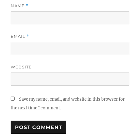
NAME
*
EMAIL
*
WEBSITE
Save my name, email, and website in this browser for
the next time I comment.