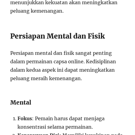
menunjukkan kekuatan akan meningkatkan
peluang kemenangan.
Persiapan Mental dan Fisik
Persiapan mental dan fisik sangat penting
dalam permainan capsa online. Kedisiplinan
dalam kedua aspek ini dapat meningkatkan
peluang meraih kemenangan.
Mental
Fokus
: Pemain harus dapat menjaga
konsentrasi selama permainan.