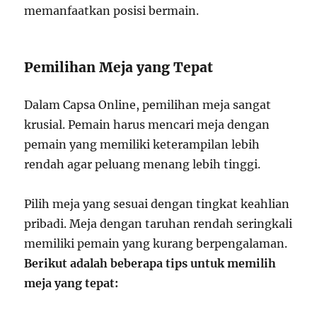
memanfaatkan posisi bermain.
Pemilihan Meja yang Tepat
Dalam Capsa Online, pemilihan meja sangat
krusial. Pemain harus mencari meja dengan
pemain yang memiliki keterampilan lebih
rendah agar peluang menang lebih tinggi.
Pilih meja yang sesuai dengan tingkat keahlian
pribadi. Meja dengan taruhan rendah seringkali
memiliki pemain yang kurang berpengalaman.
Berikut adalah beberapa tips untuk memilih
meja yang tepat: