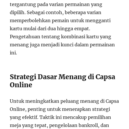
tergantung pada varian permainan yang
dipilih. Sebagai contoh, beberapa varian
memperbolehkan pemain untuk mengganti
kartu mulai dari dua hingga empat.
Pengetahuan tentang kombinasi kartu yang
menang juga menjadi kunci dalam permainan
ini.
Strategi Dasar Menang di Capsa
Online
Untuk meningkatkan peluang menang di Capsa
Online, penting untuk menerapkan strategi
yang efektif. Taktik ini mencakup pemilihan
meja yang tepat, pengelolaan bankroll, dan