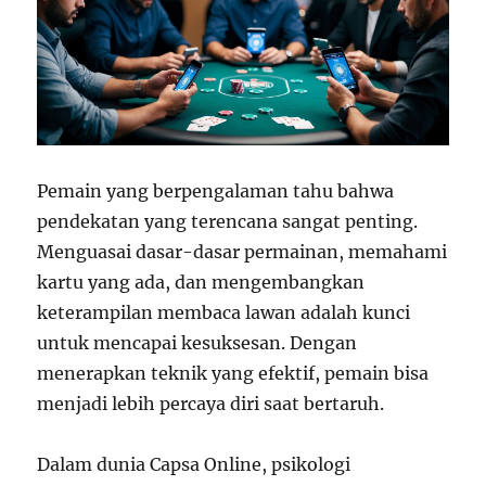
Pemain yang berpengalaman tahu bahwa
pendekatan yang terencana sangat penting.
Menguasai dasar-dasar permainan, memahami
kartu yang ada, dan mengembangkan
keterampilan membaca lawan adalah kunci
untuk mencapai kesuksesan. Dengan
menerapkan teknik yang efektif, pemain bisa
menjadi lebih percaya diri saat bertaruh.
Dalam dunia Capsa Online, psikologi