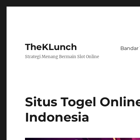
TheKLunch
Bandar 
Strategi Menang Bermain Slot Online
Situs Togel Onlin
Indonesia