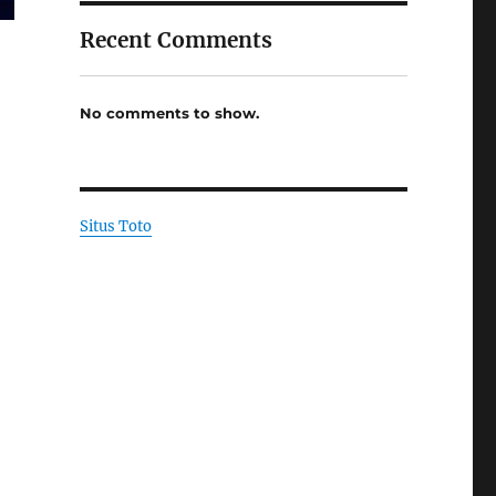
Recent Comments
No comments to show.
Situs Toto