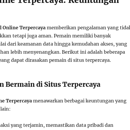
line Terpercaya: Keuntungan
l Online Terpercaya
memberikan pengalaman yang tida
kan tetapi juga aman. Pemain memiliki banyak
lai dari keamanan data hingga kemudahan akses, yang
han lebih menyenangkan. Berikut ini adalah beberapa
ang dapat dirasakan pemain di situs terpercaya.
 Bermain di Situs Terpercaya
ne Terpercaya
menawarkan berbagai keuntungan yang
lain:
ksi yang terjamin, memastikan data pribadi dan