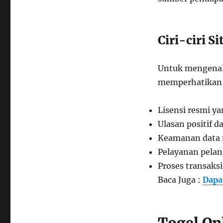
Ciri-ciri S
Untuk mengena
memperhatikan h
Lisensi resmi ya
Ulasan positif d
Keamanan data m
Pelayanan pelan
Proses transaksi
Baca Juga :
Dapa