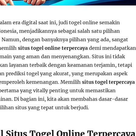
lam era digital saat ini, judi togel online semakin
onesia, menjadikannya sebagai salah satu pilihan
. Namun, dengan banyaknya pilihan yang ada, sangat
memilih
situs togel online terpercaya
demi mendapatkan
main yang aman dan menyenangkan. Situs ini tidak
n layanan terbaik dengan keamanan terjamin, tetapi
n prediksi togel yang akurat, yang merupakan aspek
memperoleh kemenangan. Memilih
situs togel terpercaya
pertama yang vitally penting untuk memastikan
ainan. Di bagian ini, kita akan membahas dasar-dasar
ihan situs yang tepat untuk berjudi.
 Situs Togel Online Terpercaya