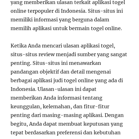
yang memberikan ulasan terkait aplikasi togel
online terpopuler di Indonesia. Situs-situs ini
memiliki informasi yang berguna dalam
memilih aplikasi untuk bermain togel online.
Ketika Anda mencari ulasan aplikasi togel,
situs-situs review menjadi sumber yang sangat
penting. Situs-situs ini menawarkan
pandangan objektif dan detail mengenai
berbagai aplikasi judi togel online yang ada di
Indonesia. Ulasan-ulasan ini dapat
memberikan Anda informasi tentang
keunggulan, kelemahan, dan fitur-fitur
penting dari masing-masing aplikasi. Dengan
begitu, Anda dapat membuat keputusan yang
tepat berdasarkan preferensi dan kebutuhan