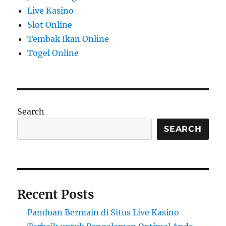
Live Kasino
Slot Online
Tembak Ikan Online
Togel Online
Search
SEARCH
Recent Posts
Panduan Bermain di Situs Live Kasino