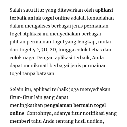
Salah satu fitur yang ditawarkan oleh
aplikasi
terbaik untuk togel online
adalah kemudahan
dalam mengakses berbagai jenis permainan
togel. Aplikasi ini menyediakan berbagai
pilihan permainan togel yang lengkap, mulai
dari togel 4D, 3D, 2D, hingga colok bebas dan
colok naga. Dengan aplikasi terbaik, Anda
dapat menikmati berbagai jenis permainan
togel tanpa batasan.
Selain itu, aplikasi terbaik juga menyediakan
fitur-fitur lain yang dapat
meningkatkan
pengalaman bermain togel
online
. Contohnya, adanya fitur notifikasi yang
memberi tahu Anda tentang hasil undian,