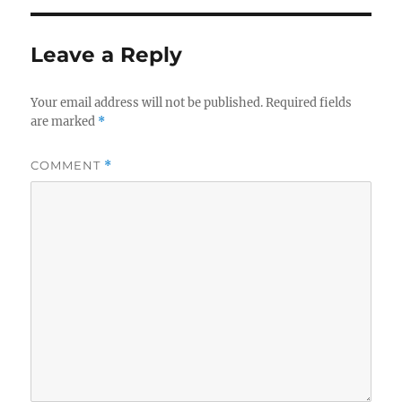
Leave a Reply
Your email address will not be published.
Required fields
are marked
*
COMMENT
*