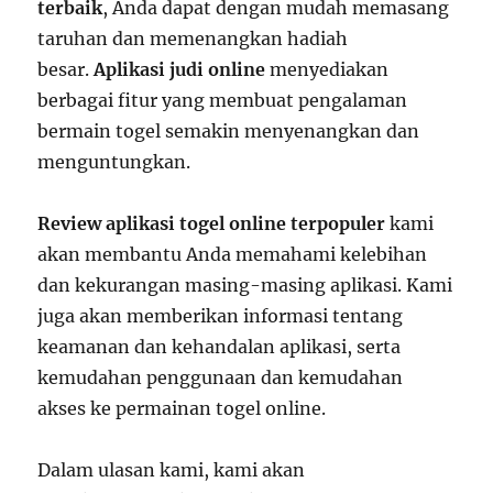
terbaik
, Anda dapat dengan mudah memasang
taruhan dan memenangkan hadiah
besar.
Aplikasi judi online
menyediakan
berbagai fitur yang membuat pengalaman
bermain togel semakin menyenangkan dan
menguntungkan.
Review aplikasi togel online terpopuler
kami
akan membantu Anda memahami kelebihan
dan kekurangan masing-masing aplikasi. Kami
juga akan memberikan informasi tentang
keamanan dan kehandalan aplikasi, serta
kemudahan penggunaan dan kemudahan
akses ke permainan togel online.
Dalam ulasan kami, kami akan