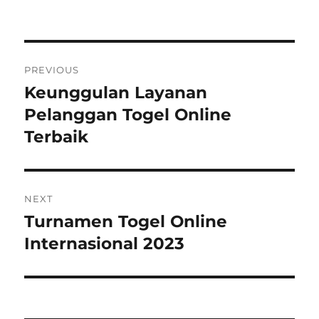
Post
PREVIOUS
navigation
Keunggulan Layanan
Previous
post:
Pelanggan Togel Online
Terbaik
NEXT
Turnamen Togel Online
Next
post:
Internasional 2023