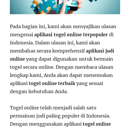
Pada bagian ini, kami akan menyajikan ulasan
mengenai
aplikasi togel online terpopuler
di
Indonesia. Dalam ulasan ini, kami akan
membahas secara komprehensif
aplikasi judi
online
yang dapat digunakan untuk bermain
togel secara online. Dengan membaca ulasan
lengkap kami, Anda akan dapat menemukan
aplikasi
togel online terbaik
yang sesuai
dengan kebutuhan Anda.
Togel online telah menjadi salah satu
permainan judi paling populer di Indonesia.
Dengan menggunakan aplikasi
togel online