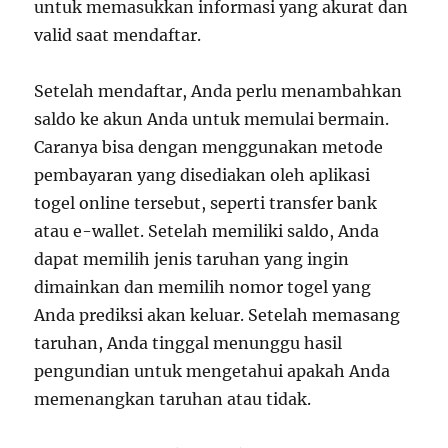
untuk memasukkan informasi yang akurat dan
valid saat mendaftar.
Setelah mendaftar, Anda perlu menambahkan
saldo ke akun Anda untuk memulai bermain.
Caranya bisa dengan menggunakan metode
pembayaran yang disediakan oleh aplikasi
togel online tersebut, seperti transfer bank
atau e-wallet. Setelah memiliki saldo, Anda
dapat memilih jenis taruhan yang ingin
dimainkan dan memilih nomor togel yang
Anda prediksi akan keluar. Setelah memasang
taruhan, Anda tinggal menunggu hasil
pengundian untuk mengetahui apakah Anda
memenangkan taruhan atau tidak.