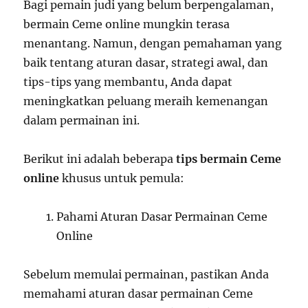
Bagi pemain judi yang belum berpengalaman,
bermain Ceme online mungkin terasa
menantang. Namun, dengan pemahaman yang
baik tentang aturan dasar, strategi awal, dan
tips-tips yang membantu, Anda dapat
meningkatkan peluang meraih kemenangan
dalam permainan ini.
Berikut ini adalah beberapa
tips bermain Ceme
online
khusus untuk pemula:
Pahami Aturan Dasar Permainan Ceme
Online
Sebelum memulai permainan, pastikan Anda
memahami aturan dasar permainan Ceme