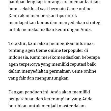
panduan lengkap tentang cara memanfaatkan
bonus eksklusif saat bermain Ceme online.
Kami akan memberikan tips untuk
mendapatkan bonus dan menyediakan strategi
untuk memaksimalkan keuntungan Anda.
Terakhir, kami akan memberikan informasi
tentang
agen Ceme online terpopuler
di
Indonesia. Kami merekomendasikan beberapa
agen terpercaya yang memiliki reputasi baik
dalam menyediakan permainan Ceme online
yang fair dan menguntungkan.
Dengan panduan ini, Anda akan memiliki
pengetahuan dan keterampilan yang Anda
butuhkan untuk menjadi master dalam