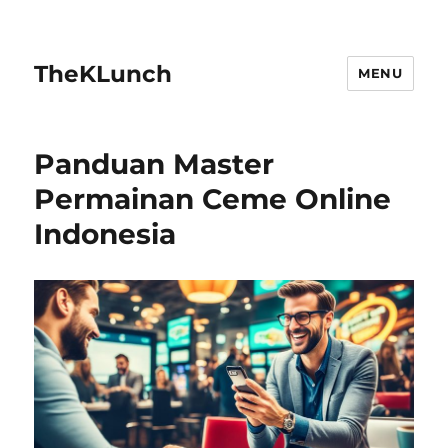
TheKLunch
MENU
Panduan Master
Permainan Ceme Online
Indonesia