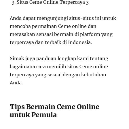
Situs Ceme Online Terpercaya 3
Anda dapat mengunjungi situs-situs ini untuk
mencoba permainan Ceme online dan
merasakan sensasi bermain di platform yang
terpercaya dan terbaik di Indonesia.
Simak juga panduan lengkap kami tentang
bagaimana cara memilih situs Ceme online
terpercaya yang sesuai dengan kebutuhan
Anda.
Tips Bermain Ceme Online
untuk Pemula