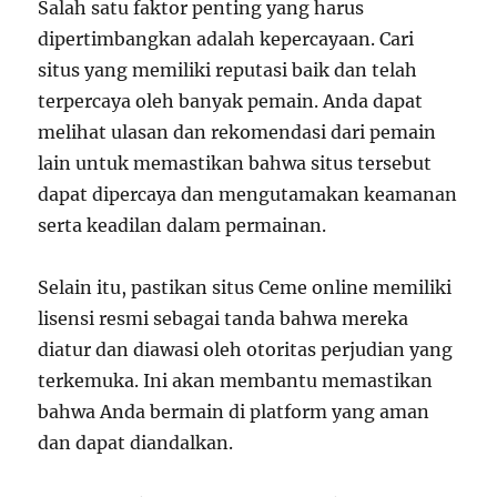
Salah satu faktor penting yang harus
dipertimbangkan adalah kepercayaan. Cari
situs yang memiliki reputasi baik dan telah
terpercaya oleh banyak pemain. Anda dapat
melihat ulasan dan rekomendasi dari pemain
lain untuk memastikan bahwa situs tersebut
dapat dipercaya dan mengutamakan keamanan
serta keadilan dalam permainan.
Selain itu, pastikan situs Ceme online memiliki
lisensi resmi sebagai tanda bahwa mereka
diatur dan diawasi oleh otoritas perjudian yang
terkemuka. Ini akan membantu memastikan
bahwa Anda bermain di platform yang aman
dan dapat diandalkan.