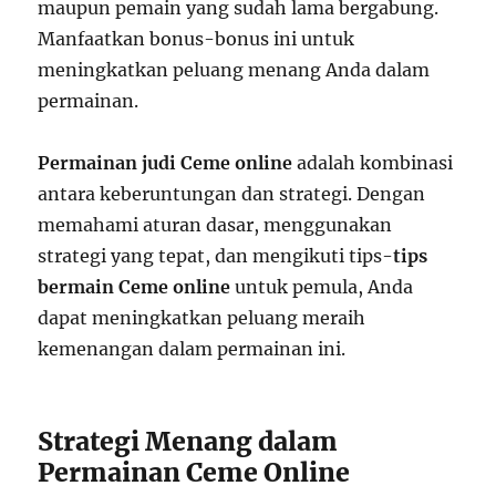
maupun pemain yang sudah lama bergabung.
Manfaatkan bonus-bonus ini untuk
meningkatkan peluang menang Anda dalam
permainan.
Permainan judi Ceme online
adalah kombinasi
antara keberuntungan dan strategi. Dengan
memahami aturan dasar, menggunakan
strategi yang tepat, dan mengikuti tips-
tips
bermain Ceme online
untuk pemula, Anda
dapat meningkatkan peluang meraih
kemenangan dalam permainan ini.
Strategi Menang dalam
Permainan Ceme Online