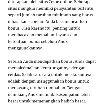
ditetapkan oleh situs Ceme online. Beberapa
situs mungkin memiliki persyaratan tertentu,
seperti jumlah taruhan minimum yang harus
dihasilkan sebelum Anda bisa mencairkan
bonus. Oleh karena itu, penting untuk
membaca dan memahami syarat dan
ketentuan bonus sebelum Anda
menggunakannya.
Setelah Anda mendapatkan bonus, Anda dapat
memaksimalkan keuntungannya dengan
cerdas. Salah satu cara untuk melakukannya
adalah dengan menggunakan bonus untuk
memasang taruhan tambahan. Dengan
demikian, Anda memiliki kesempatan lebih
besar untuk memenangkan hadiah besar.