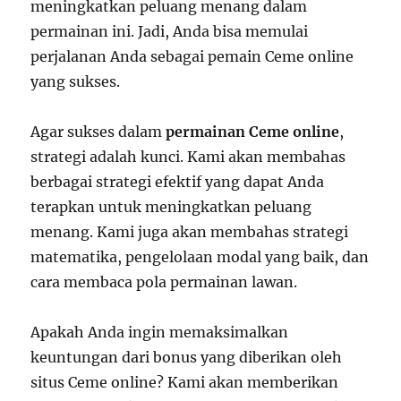
meningkatkan peluang menang dalam
permainan ini. Jadi, Anda bisa memulai
perjalanan Anda sebagai pemain Ceme online
yang sukses.
Agar sukses dalam
permainan Ceme online
,
strategi adalah kunci. Kami akan membahas
berbagai strategi efektif yang dapat Anda
terapkan untuk meningkatkan peluang
menang. Kami juga akan membahas strategi
matematika, pengelolaan modal yang baik, dan
cara membaca pola permainan lawan.
Apakah Anda ingin memaksimalkan
keuntungan dari bonus yang diberikan oleh
situs Ceme online? Kami akan memberikan