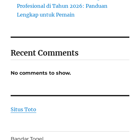
Profesional di Tahun 2026: Panduan
Lengkap untuk Pemain
Recent Comments
No comments to show.
Situs Toto
Bandar Togel