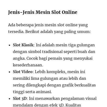
Jenis-Jenis Mesin Slot Online
Ada beberapa jenis mesin slot online yang
tersedia. Berikut adalah yang paling umum:
Slot Klasik
: Ini adalah mesin tiga gulungan
dengan simbol tradisional seperti buah dan
angka. Cocok bagi pemain yang menyukai
kesederhanaan.
Slot Video
: Lebih kompleks, mesin ini
memiliki lima gulungan atau lebih dan
sering dilengkapi dengan grafik berkualitas
tinggi serta animasi.
Slot 3D
: Ini menawarkan pengalaman visual
mendalam dengan efek 3D. Kualitas