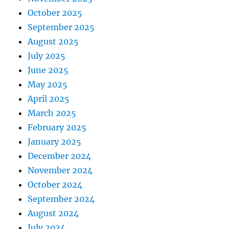
October 2025
September 2025
August 2025
July 2025
June 2025
May 2025
April 2025
March 2025
February 2025
January 2025
December 2024
November 2024
October 2024
September 2024
August 2024
July 2024