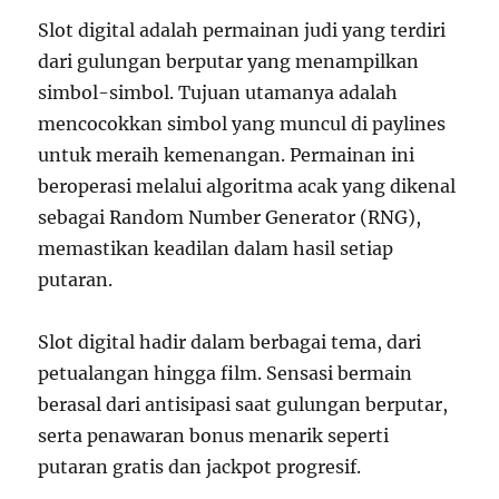
Slot digital adalah permainan judi yang terdiri
dari gulungan berputar yang menampilkan
simbol-simbol. Tujuan utamanya adalah
mencocokkan simbol yang muncul di paylines
untuk meraih kemenangan. Permainan ini
beroperasi melalui algoritma acak yang dikenal
sebagai Random Number Generator (RNG),
memastikan keadilan dalam hasil setiap
putaran.
Slot digital hadir dalam berbagai tema, dari
petualangan hingga film. Sensasi bermain
berasal dari antisipasi saat gulungan berputar,
serta penawaran bonus menarik seperti
putaran gratis dan jackpot progresif.