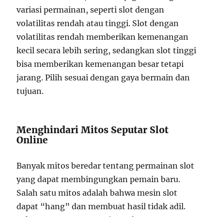
variasi permainan, seperti slot dengan
volatilitas rendah atau tinggi. Slot dengan
volatilitas rendah memberikan kemenangan
kecil secara lebih sering, sedangkan slot tinggi
bisa memberikan kemenangan besar tetapi
jarang. Pilih sesuai dengan gaya bermain dan
tujuan.
Menghindari Mitos Seputar Slot
Online
Banyak mitos beredar tentang permainan slot
yang dapat membingungkan pemain baru.
Salah satu mitos adalah bahwa mesin slot
dapat “hang” dan membuat hasil tidak adil.