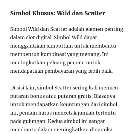
Simbol Khusus: Wild dan Scatter
Simbol Wild dan Scatter adalah elemen penting
dalam slot digital. Simbol Wild dapat
menggantikan simbol lain untuk membantu
membentuk kombinasi yang menang. Ini
meningkatkan peluang pemain untuk
mendapatkan pembayaran yang lebih baik.
Di sisi lain, simbol Scatter sering kali memicu
putaran bonus atau putaran gratis. Biasanya,
untuk mendapatkan keuntungan dari simbol
ini, pemain harus mencetak jumlah tertentu
pada gulungan. Kedua simbol ini sangat
membantu dalam meningkatkan dinamika