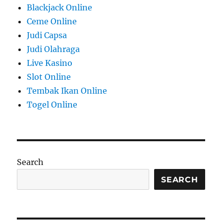
Blackjack Online
Ceme Online
Judi Capsa
Judi Olahraga
Live Kasino
Slot Online
Tembak Ikan Online
Togel Online
Search
SEARCH