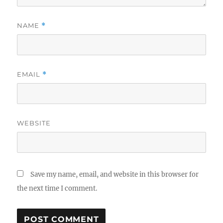
NAME
*
EMAIL
*
WEBSITE
Save my name, email, and website in this browser for
the next time I comment.