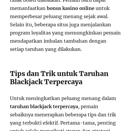
memanfaatkan
bonus kasino online
untuk
memperbesar peluang menang sejak awal.
Selain itu, beberapa situs juga menjalankan
program loyalitas yang memungkinkan pemain
mendapatkan imbalan tambahan dengan
setiap taruhan yang dilakukan.
Tips dan Trik untuk Taruhan
Blackjack Terpercaya
Untuk meningkatkan peluang menang dalam
taruhan blackjack terpercaya
, pemain
sebaiknya menerapkan beberapa tips dan trik
yang terbukti efektif. Pertama-tama, penting
untuk selalu mengikuti aturan dan strategi