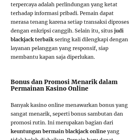
terpercaya adalah perlindungan yang ketat
terhadap informasi pribadi. Pemain dapat
merasa tenang karena setiap transaksi diproses
dengan enkripsi canggih. Selain itu, situs
judi
blackjack terbaik
sering kali dilengkapi dengan
layanan pelanggan yang responsif, siap
membantu kapan saja diperlukan.
Bonus dan Promosi Menarik dalam
Permainan Kasino Online
Banyak kasino online menawarkan bonus yang
sangat menarik, seperti bonus sambutan dan
promosi rutin. Ini merupakan bagian dari
keuntungan bermain blackjack online
yang
tidak boleh diabaikan. Pemain baru dapat