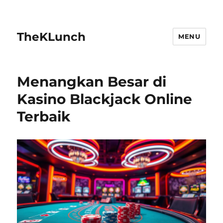
TheKLunch
MENU
Menangkan Besar di
Kasino Blackjack Online
Terbaik