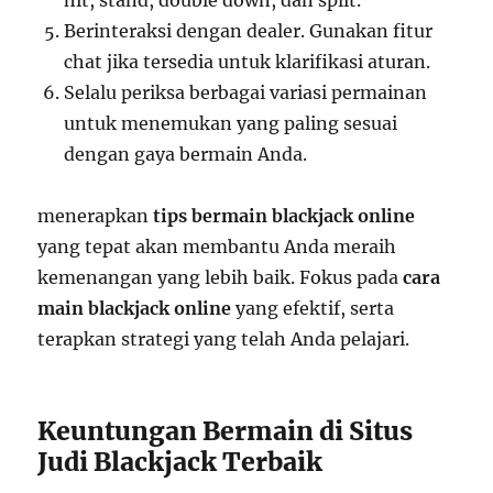
Berinteraksi dengan dealer. Gunakan fitur
chat jika tersedia untuk klarifikasi aturan.
Selalu periksa berbagai variasi permainan
untuk menemukan yang paling sesuai
dengan gaya bermain Anda.
menerapkan
tips bermain blackjack online
yang tepat akan membantu Anda meraih
kemenangan yang lebih baik. Fokus pada
cara
main blackjack online
yang efektif, serta
terapkan strategi yang telah Anda pelajari.
Keuntungan Bermain di Situs
Judi Blackjack Terbaik