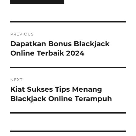
Post
PREVIOUS
navigation
Dapatkan Bonus Blackjack
Previous
post:
Online Terbaik 2024
NEXT
Kiat Sukses Tips Menang
Next
post:
Blackjack Online Terampuh