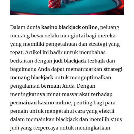
Dalam dunia
kasino blackjack online
, peluang
menang besar selalu mengintai bagi mereka
yang memiliki pengetahuan dan strategi yang
tepat. Artikel ini hadir untuk membahas
berkaitan dengan
judi blackjack terbaik
dan
bagaimana Anda dapat memanfaatkan
strategi
menang blackjack
untuk mengoptimalkan
pengalaman bermain Anda. Dengan
meningkatnya minat masyarakat terhadap
permainan kasino online
, penting bagi para
pemain untuk mengetahui cara yang efektif
dalam memainkan blackjack dan memilih situs
judi yang terpercaya untuk meningkatkan