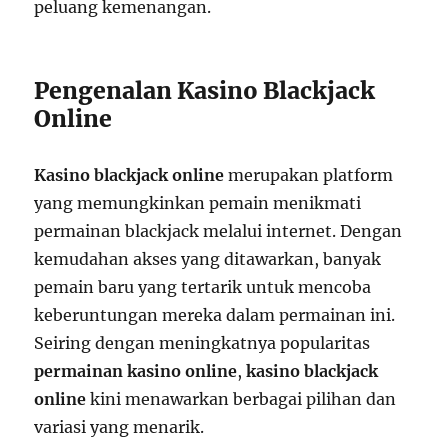
peluang kemenangan.
Pengenalan Kasino Blackjack
Online
Kasino blackjack online
merupakan platform
yang memungkinkan pemain menikmati
permainan blackjack melalui internet. Dengan
kemudahan akses yang ditawarkan, banyak
pemain baru yang tertarik untuk mencoba
keberuntungan mereka dalam permainan ini.
Seiring dengan meningkatnya popularitas
permainan kasino online
,
kasino blackjack
online
kini menawarkan berbagai pilihan dan
variasi yang menarik.