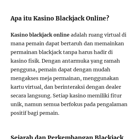
Apa itu Kasino Blackjack Online?
Kasino blackjack online
adalah ruang virtual di
mana pemain dapat bertaruh dan memainkan
permainan blackjack tanpa harus hadir di
kasino fisik. Dengan antarmuka yang ramah
pengguna, pemain dapat dengan mudah
mengakses meja permainan, menggunakan
kartu virtual, dan berinteraksi dengan dealer
secara langsung. Setiap kasino memiliki fitur
unik, namun semua berfokus pada pengalaman
positif bagi pemain.
Sejarah dan Perkembangan Blackjack