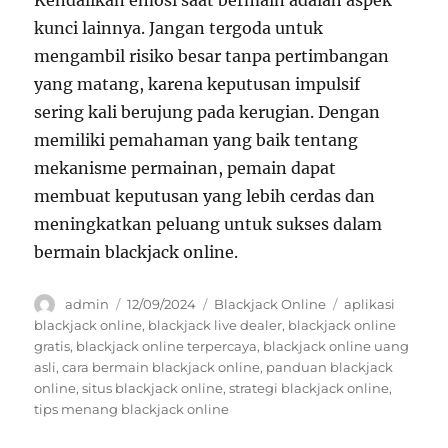
kunci lainnya. Jangan tergoda untuk
mengambil risiko besar tanpa pertimbangan
yang matang, karena keputusan impulsif
sering kali berujung pada kerugian. Dengan
memiliki pemahaman yang baik tentang
mekanisme permainan, pemain dapat
membuat keputusan yang lebih cerdas dan
meningkatkan peluang untuk sukses dalam
bermain blackjack online.
Author
Posted
Categories
Tags
admin
12/09/2024
Blackjack Online
aplikasi
on
blackjack online
,
blackjack live dealer
,
blackjack online
gratis
,
blackjack online terpercaya
,
blackjack online uang
asli
,
cara bermain blackjack online
,
panduan blackjack
online
,
situs blackjack online
,
strategi blackjack online
,
tips menang blackjack online