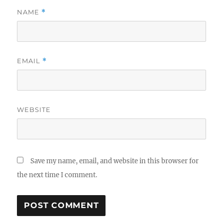
NAME
*
EMAIL
*
WEBSITE
Save my name, email, and website in this browser for
the next time I comment.