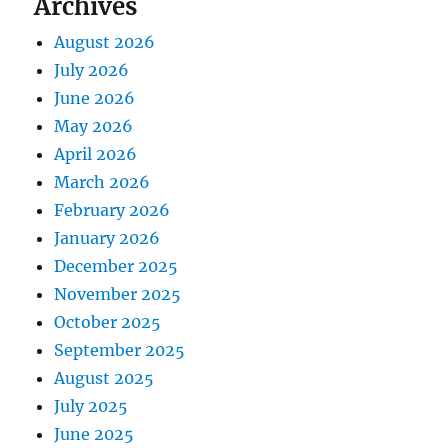
Archives
August 2026
July 2026
June 2026
May 2026
April 2026
March 2026
February 2026
January 2026
December 2025
November 2025
October 2025
September 2025
August 2025
July 2025
June 2025