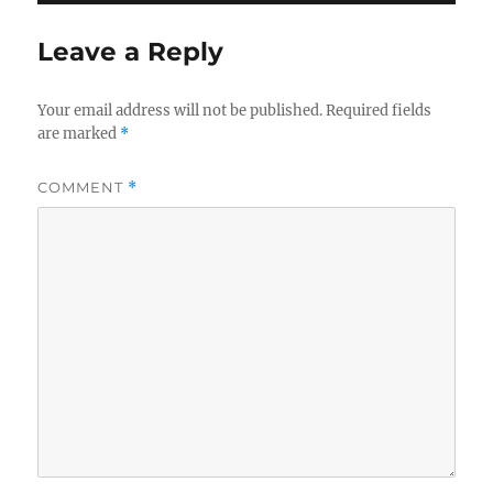
Leave a Reply
Your email address will not be published.
Required fields
are marked
*
COMMENT
*