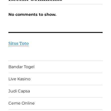
No comments to show.
Situs Toto
Bandar Togel
Live Kasino
Judi Capsa
Ceme Online