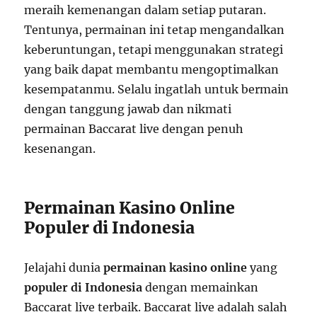
meraih kemenangan dalam setiap putaran.
Tentunya, permainan ini tetap mengandalkan
keberuntungan, tetapi menggunakan strategi
yang baik dapat membantu mengoptimalkan
kesempatanmu. Selalu ingatlah untuk bermain
dengan tanggung jawab dan nikmati
permainan Baccarat live dengan penuh
kesenangan.
Permainan Kasino Online
Populer di Indonesia
Jelajahi dunia
permainan kasino online
yang
populer di Indonesia
dengan memainkan
Baccarat live terbaik. Baccarat live adalah salah