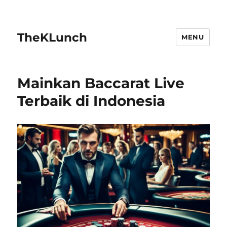
TheKLunch
MENU
Mainkan Baccarat Live
Terbaik di Indonesia