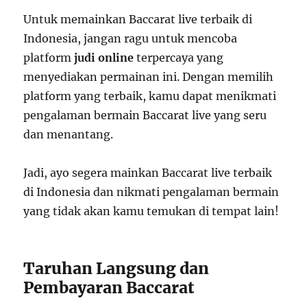
Untuk memainkan Baccarat live terbaik di
Indonesia, jangan ragu untuk mencoba
platform
judi online
terpercaya yang
menyediakan permainan ini. Dengan memilih
platform yang terbaik, kamu dapat menikmati
pengalaman bermain Baccarat live yang seru
dan menantang.
Jadi, ayo segera mainkan Baccarat live terbaik
di Indonesia dan nikmati pengalaman bermain
yang tidak akan kamu temukan di tempat lain!
Taruhan Langsung dan
Pembayaran Baccarat