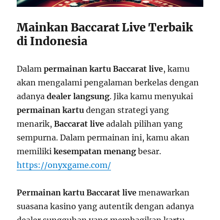
Mainkan Baccarat Live Terbaik
di Indonesia
Dalam
permainan kartu
Baccarat live
, kamu
akan mengalami pengalaman berkelas dengan
adanya
dealer langsung
. Jika kamu menyukai
permainan kartu
dengan strategi yang
menarik,
Baccarat live
adalah pilihan yang
sempurna. Dalam permainan ini, kamu akan
memiliki
kesempatan menang
besar.
https://onyxgame.com/
Permainan kartu
Baccarat live
menawarkan
suasana kasino yang autentik dengan adanya
dealer sungguhan yang membagikan kartu