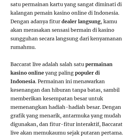
satu permainan kartu yang sangat diminati di
kalangan pemain kasino online di Indonesia.
Dengan adanya fitur
dealer langsung
, kamu
akan merasakan sensasi bermain di kasino
sungguhan secara langsung dari kenyamanan
rumahmu.
Baccarat live adalah salah satu
permainan
kasino online
yang paling
populer di
Indonesia
. Permainan ini menawarkan
kesenangan dan hiburan tanpa batas, sambil
memberikan kesempatan besar untuk
memenangkan hadiah-hadiah besar. Dengan
grafik yang menarik, antarmuka yang mudah
digunakan, dan fitur-fitur interaktif, Baccarat
live akan memukaumu sejak putaran pertama.