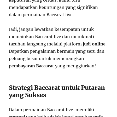
mendapatkan keuntungan yang signifikan
dalam permainan Baccarat live.
Jadi, jangan lewatkan kesempatan untuk
memainkan Baccarat live dan menikmati
taruhan langsung melalui platform
judi online
.
Dapatkan pengalaman bermain yang seru dan
peluang besar untuk memenangkan
pembayaran Baccarat
yang menggiurkan!
Strategi Baccarat untuk Putaran
yang Sukses
Dalam permainan Baccarat live, memiliki
strategi yang baik adalah kunci untuk meraih