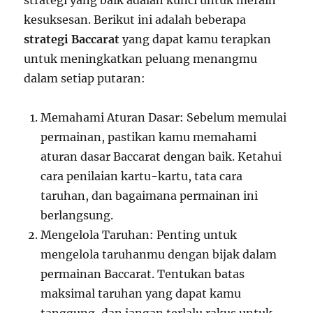
kesuksesan. Berikut ini adalah beberapa
strategi Baccarat
yang dapat kamu terapkan
untuk meningkatkan peluang menangmu
dalam setiap putaran:
Memahami Aturan Dasar: Sebelum memulai
permainan, pastikan kamu memahami
aturan dasar Baccarat dengan baik. Ketahui
cara penilaian kartu-kartu, tata cara
taruhan, dan bagaimana permainan ini
berlangsung.
Mengelola Taruhan: Penting untuk
mengelola taruhanmu dengan bijak dalam
permainan Baccarat. Tentukan batas
maksimal taruhan yang dapat kamu
tanggung, dan jangan terlalu rakus untuk