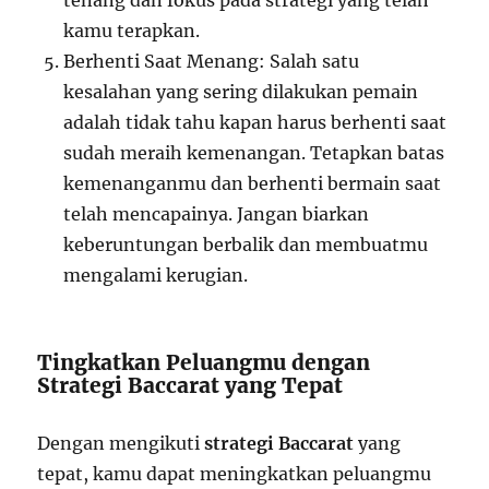
kamu terapkan.
Berhenti Saat Menang: Salah satu
kesalahan yang sering dilakukan pemain
adalah tidak tahu kapan harus berhenti saat
sudah meraih kemenangan. Tetapkan batas
kemenanganmu dan berhenti bermain saat
telah mencapainya. Jangan biarkan
keberuntungan berbalik dan membuatmu
mengalami kerugian.
Tingkatkan Peluangmu dengan
Strategi Baccarat yang Tepat
Dengan mengikuti
strategi Baccarat
yang
tepat, kamu dapat meningkatkan peluangmu