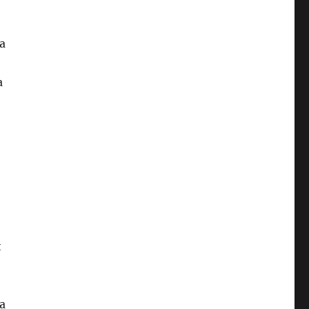
a
a
t
a