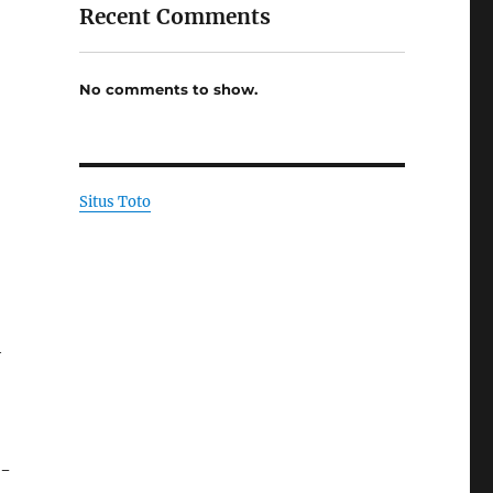
Recent Comments
No comments to show.
Situs Toto
h
l-