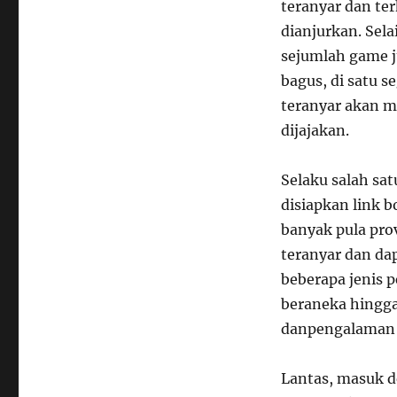
teranyar dan te
dianjurkan. Sel
sejumlah game j
bagus, di satu s
teranyar akan 
dijajakan.
Selaku salah sat
disiapkan link 
banyak pula prov
teranyar dan dap
beberapa jenis p
beraneka hingg
danpengalaman t
Lantas, masuk de