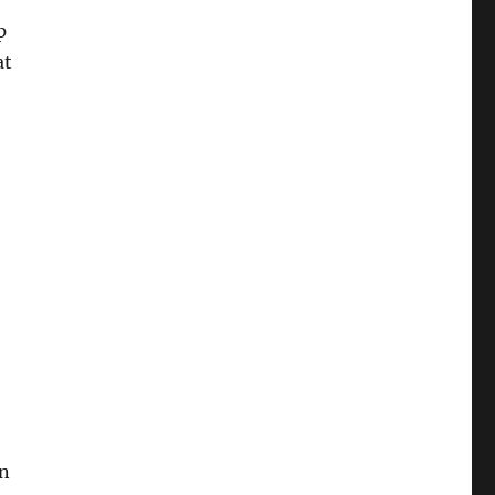
p
at
an