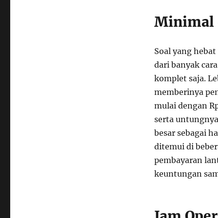
Minimal 
Soal yang hebat 
dari banyak cara
komplet saja. Leb
memberinya pena
mulai dengan Rp
serta untungnya
besar sebagai h
ditemui di beber
pembayaran lant
keuntungan sam
Jam Oper