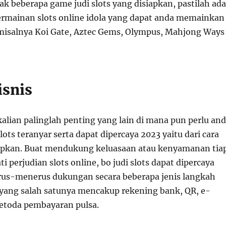
yak beberapa game judi slots yang disiapkan, pastilah ada
ermainan slots online idola yang dapat anda memainkan
isalnya Koi Gate, Aztec Gems, Olympus, Mahjong Ways
isnis
alian palinglah penting yang lain di mana pun perlu an
lots teranyar serta dapat dipercaya 2023 yaitu dari cara
iapkan. Buat mendukung keluasaan atau kenyamanan tia
ti perjudian slots online, bo judi slots dapat dipercaya
erus-menerus dukungan secara beberapa jenis langkah
s yang salah satunya mencakup rekening bank, QR, e-
etoda pembayaran pulsa.