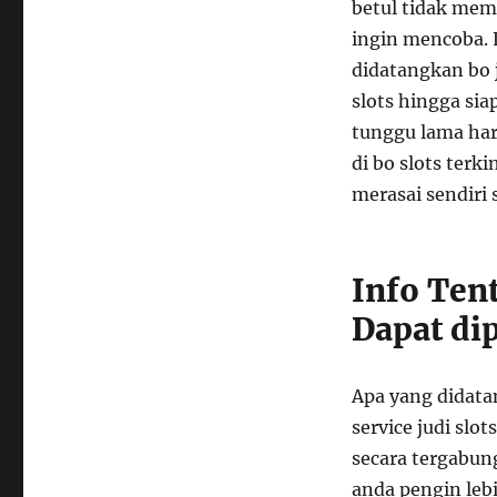
betul tidak mem
ingin mencoba. 
didatangkan bo j
slots hingga sia
tunggu lama har
di bo slots terk
merasai sendir
Info Ten
Dapat di
Apa yang didatan
service judi slo
secara tergabung
anda pengin leb