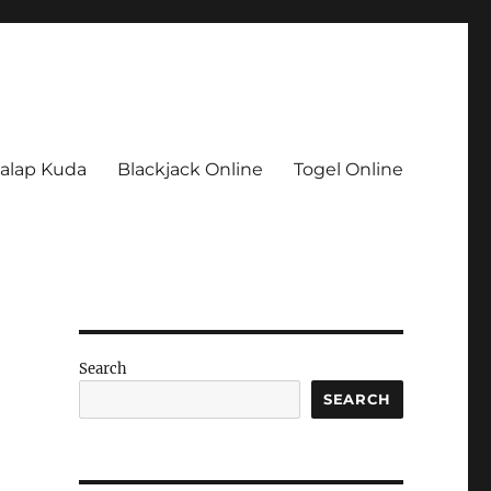
alap Kuda
Blackjack Online
Togel Online
Search
SEARCH