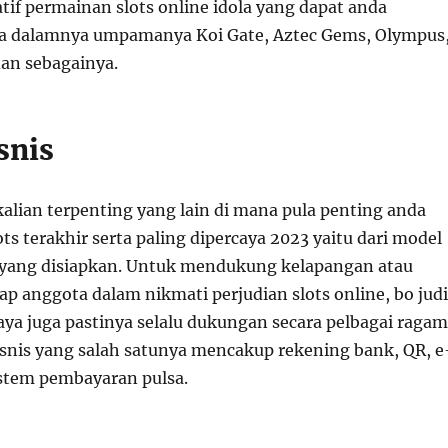
tif permainan slots online idola yang dapat anda
 dalamnya umpamanya Koi Gate, Aztec Gems, Olympus
an sebagainya.
snis
alian terpenting yang lain di mana pula penting anda
lots terakhir serta paling dipercaya 2023 yaitu dari model
s yang disiapkan. Untuk mendukung kelapangan atau
p anggota dalam nikmati perjudian slots online, bo judi
caya juga pastinya selalu dukungan secara pelbagai ragam
bisnis yang salah satunya mencakup rekening bank, QR, e
istem pembayaran pulsa.