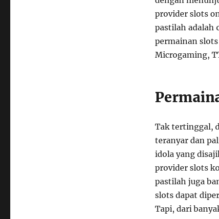
dengan menunjuk
provider slots o
pastilah adalah 
permainan slots
Microgaming, TT
Permainan
Tak tertinggal, 
teranyar dan pal
idola yang disa
provider slots 
pastilah juga ba
slots dapat dip
Tapi, dari banya