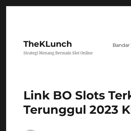
TheKLunch
Bandar 
Strategi Menang Bermain Slot Online
Link BO Slots Terk
Terunggul 2023 K