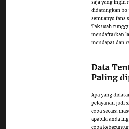
saja yang ingin 
didatangkan bo 
semuanya fans s
Tak usah tunggu
mendaftarkan lan
mendapat dan ra
Data Tent
Paling d
Apa yang didatan
pelayanan judi s
coba secara masu
apabila anda in
coba keberuntung