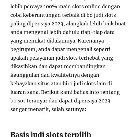
lebih percaya 100% main slots online dengan
coba keberuntungan terbaik di bo judi slots
paling dipercaya 2023, alangkah lebih baik buat
anda mengenal lebih dahulu tiap-tiap data
yang memikat didalamnya. Karenanya
begitupun, anda dapat mengenali seperti
apakah pelayanan judi slots terhebat yang
dikasihkan dan dapat membandingkan
keunggulan dan kwalitetnya dengan
kebayakan situs atau biro judi slots lain di
luaran sana. Berikut kami bahas info tentang
bo sot teranyar dan dapat dipercaya 2023
sangat menarik, salah satunya:
Basis judi slots terpilih