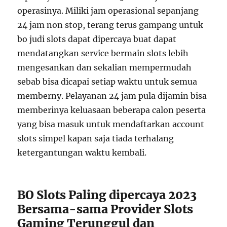
operasinya. Miliki jam operasional sepanjang
24 jam non stop, terang terus gampang untuk
bo judi slots dapat dipercaya buat dapat
mendatangkan service bermain slots lebih
mengesankan dan sekalian mempermudah
sebab bisa dicapai setiap waktu untuk semua
memberny. Pelayanan 24 jam pula dijamin bisa
memberinya keluasaan beberapa calon peserta
yang bisa masuk untuk mendaftarkan account
slots simpel kapan saja tiada terhalang
ketergantungan waktu kembali.
BO Slots Paling dipercaya 2023
Bersama-sama Provider Slots
Gaming Terunggul dan