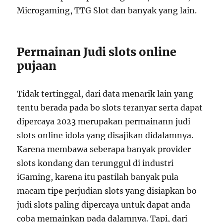
Microgaming, TTG Slot dan banyak yang lain.
Permainan Judi slots online
pujaan
Tidak tertinggal, dari data menarik lain yang
tentu berada pada bo slots teranyar serta dapat
dipercaya 2023 merupakan permainann judi
slots online idola yang disajikan didalamnya.
Karena membawa seberapa banyak provider
slots kondang dan terunggul di industri
iGaming, karena itu pastilah banyak pula
macam tipe perjudian slots yang disiapkan bo
judi slots paling dipercaya untuk dapat anda
coba memainkan pada dalamnya. Tapi, dari