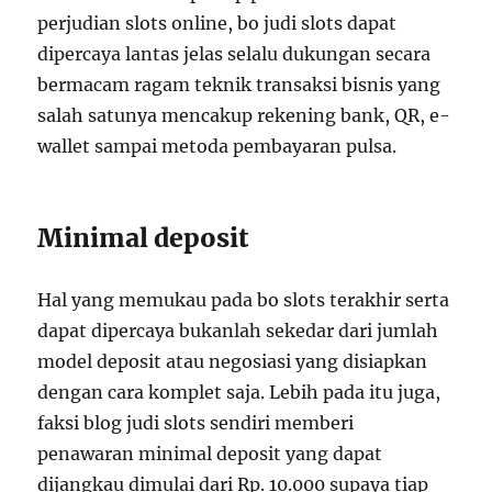
perjudian slots online, bo judi slots dapat
dipercaya lantas jelas selalu dukungan secara
bermacam ragam teknik transaksi bisnis yang
salah satunya mencakup rekening bank, QR, e-
wallet sampai metoda pembayaran pulsa.
Minimal deposit
Hal yang memukau pada bo slots terakhir serta
dapat dipercaya bukanlah sekedar dari jumlah
model deposit atau negosiasi yang disiapkan
dengan cara komplet saja. Lebih pada itu juga,
faksi blog judi slots sendiri memberi
penawaran minimal deposit yang dapat
dijangkau dimulai dari Rp. 10.000 supaya tiap