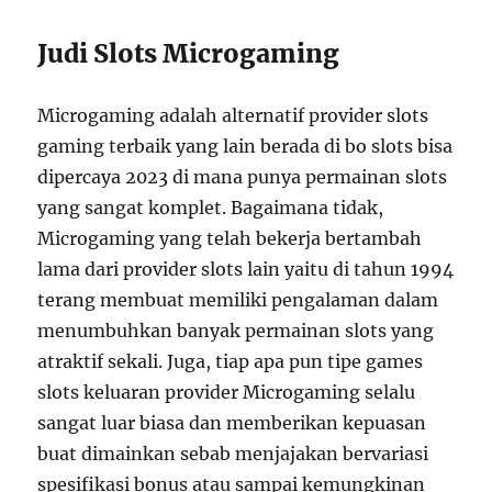
Judi Slots Microgaming
Microgaming adalah alternatif provider slots
gaming terbaik yang lain berada di bo slots bisa
dipercaya 2023 di mana punya permainan slots
yang sangat komplet. Bagaimana tidak,
Microgaming yang telah bekerja bertambah
lama dari provider slots lain yaitu di tahun 1994
terang membuat memiliki pengalaman dalam
menumbuhkan banyak permainan slots yang
atraktif sekali. Juga, tiap apa pun tipe games
slots keluaran provider Microgaming selalu
sangat luar biasa dan memberikan kepuasan
buat dimainkan sebab menjajakan bervariasi
spesifikasi bonus atau sampai kemungkinan