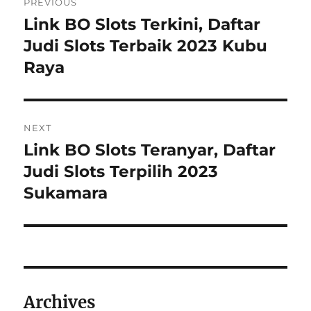
PREVIOUS
navigation
Link BO Slots Terkini, Daftar
Previous
post:
Judi Slots Terbaik 2023 Kubu
Raya
NEXT
Link BO Slots Teranyar, Daftar
Next
post:
Judi Slots Terpilih 2023
Sukamara
Archives