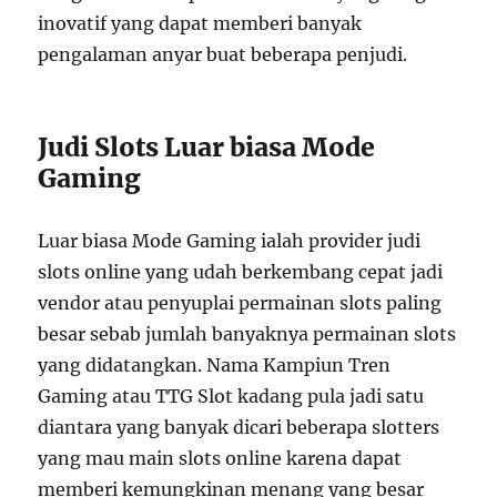
inovatif yang dapat memberi banyak
pengalaman anyar buat beberapa penjudi.
Judi Slots Luar biasa Mode
Gaming
Luar biasa Mode Gaming ialah provider judi
slots online yang udah berkembang cepat jadi
vendor atau penyuplai permainan slots paling
besar sebab jumlah banyaknya permainan slots
yang didatangkan. Nama Kampiun Tren
Gaming atau TTG Slot kadang pula jadi satu
diantara yang banyak dicari beberapa slotters
yang mau main slots online karena dapat
memberi kemungkinan menang yang besar