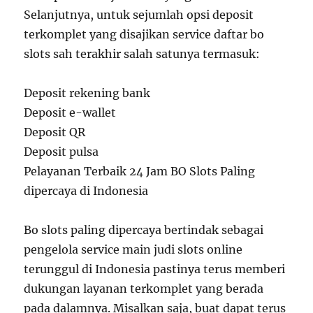
Selanjutnya, untuk sejumlah opsi deposit
terkomplet yang disajikan service daftar bo
slots sah terakhir salah satunya termasuk:
Deposit rekening bank
Deposit e-wallet
Deposit QR
Deposit pulsa
Pelayanan Terbaik 24 Jam BO Slots Paling
dipercaya di Indonesia
Bo slots paling dipercaya bertindak sebagai
pengelola service main judi slots online
terunggul di Indonesia pastinya terus memberi
dukungan layanan terkomplet yang berada
pada dalamnya. Misalkan saja, buat dapat terus