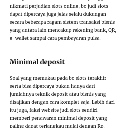
nikmati perjudian slots online, bo judi slots
dapat dipercaya juga jelas selalu dukungan
secara beberapa ragam sistem transaksi bisnis
yang antara lain mencakup rekening bank, QR,
e-wallet sampai cara pembayaran pulsa.
Minimal deposit
Soal yang memukau pada bo slots terakhir
serta bisa dipercaya bukan hanya dari
jumlahnya teknik deposit atau bisnis yang
disajikan dengan cara komplet saja. Lebih dari
itu juga, faksi website judi slots sendiri
memberi penawaran minimal deposit yang
paling dapat terjangkau mulai dengan Rp.