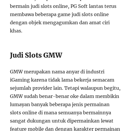
bermain judi slots online, PG Soft lantas terus
membawa beberapa game judi slots online
dengan objek mengagumkan dan amat ciri
khas.
Judi Slots GMW
GMW merupakan nama anyar di industri
iGaming karena tidak lama bekerja semacam
sejumlah provider lain. Tetapi walaupun begitu,
GMW sudah benar-benar oke dalam membikin
lumayan banyak beberapa jenis permainan
slots online di mana semuanya bermainnya
sangat dukungan untuk dipermainkan lewat
feature mobile dan dengan karakter permainan