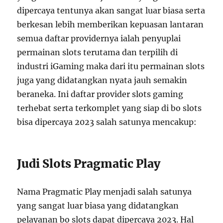
dipercaya tentunya akan sangat luar biasa serta
berkesan lebih memberikan kepuasan lantaran
semua daftar providernya ialah penyuplai
permainan slots terutama dan terpilih di
industri iGaming maka dari itu permainan slots
juga yang didatangkan nyata jauh semakin
beraneka. Ini daftar provider slots gaming
terhebat serta terkomplet yang siap di bo slots
bisa dipercaya 2023 salah satunya mencakup:
Judi Slots Pragmatic Play
Nama Pragmatic Play menjadi salah satunya
yang sangat luar biasa yang didatangkan
pelayanan bo slots dapat dipercaya 2023. Hal