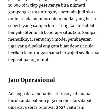
10.000 biar tiap pesertanya bisa nikmati
gampang serta untungnya bermain judi slots
online tiada membutuhkan modal yang besar
seperti yang sampai kini sering kali masihlah
banyak ditemui di beberapa situs lain. Sampai
menariknya, semuanya model pembayaran
juga yang dipakai anggota buat deposit pula
berikan keuntungan sama berwujud sedikitnya
deposit paling murah.
Jam Operasional
Ada juga data menarik seterusnya di mana
butuh anda pahami juga dari bo slots dapat
dipercaya serta teranyar 2023 yaitu jam