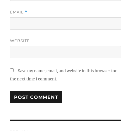
EMAIL
*
WEBSITE
Save my name, email, and website in this browser for
the next time I comment.
Post