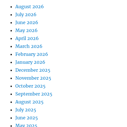
August 2026
July 2026
June 2026
May 2026
April 2026
March 2026
February 2026
January 2026
December 2025
November 2025
October 2025
September 2025
August 2025
July 2025
June 2025
May 2025