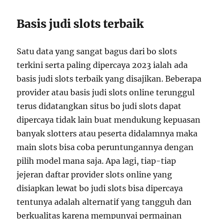
Basis judi slots terbaik
Satu data yang sangat bagus dari bo slots
terkini serta paling dipercaya 2023 ialah ada
basis judi slots terbaik yang disajikan. Beberapa
provider atau basis judi slots online terunggul
terus didatangkan situs bo judi slots dapat
dipercaya tidak lain buat mendukung kepuasan
banyak slotters atau peserta didalamnya maka
main slots bisa coba peruntungannya dengan
pilih model mana saja. Apa lagi, tiap-tiap
jejeran daftar provider slots online yang
disiapkan lewat bo judi slots bisa dipercaya
tentunya adalah alternatif yang tangguh dan
berkualitas karena mempunyai permainan