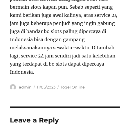
bermain slots kapan pun. Sebab seperti yang
kami berikan juga awal kalinya, atas service 24
jam juga beberapa penjudi yang ingin gabung
juga di bandar bo slots paling dipercaya di
Indonesia bisa dengan gampang
melaksanakannya sewaktu-waktu. Ditambah
lagi, service 24 jam sendiri jadi satu kelebihan
yang terdapat di bo slots dapat dipercaya
Indonesia.
Author
Posted
Categories
admin
11/05/2023
Togel Online
on
Leave a Reply