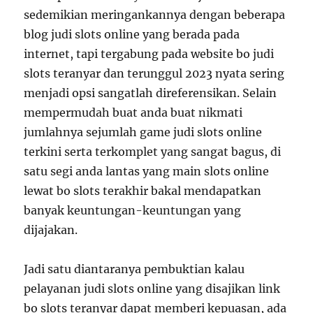
sedemikian meringankannya dengan beberapa
blog judi slots online yang berada pada
internet, tapi tergabung pada website bo judi
slots teranyar dan terunggul 2023 nyata sering
menjadi opsi sangatlah direferensikan. Selain
mempermudah buat anda buat nikmati
jumlahnya sejumlah game judi slots online
terkini serta terkomplet yang sangat bagus, di
satu segi anda lantas yang main slots online
lewat bo slots terakhir bakal mendapatkan
banyak keuntungan-keuntungan yang
dijajakan.
Jadi satu diantaranya pembuktian kalau
pelayanan judi slots online yang disajikan link
bo slots teranyar dapat memberi kepuasan, ada