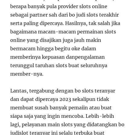
berapa banyak pula provider slots online
sebagai partner sah dari bo judi slots terakhir
serta paling dipercaya. Hasilnya, tak salah jika
bagaimana macam-macam permainan slots
online yang disajikan juga jauh makin
bermacam hingga begitu oke dalam
memberinya kepuasan danpengalaman
terunggul taruhan slots buat seluruhnya
member-nya.
Lantas, tergabung dengan bo slots teranyar
dan dapat dipercaya 2023 sekalipun tidak
membuat susah banyak pemaiin atau buat
siapa saja yang ingin mencoba. Lebih-lebih
lagi, pelayanan main slots yang didatangkan bo
judislot teranyar ini selalu terbuka buat