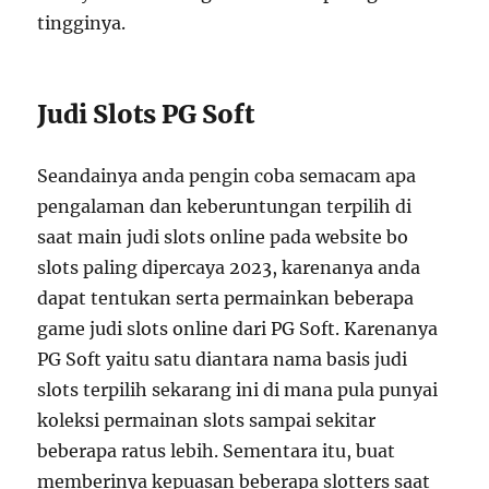
tingginya.
Judi Slots PG Soft
Seandainya anda pengin coba semacam apa
pengalaman dan keberuntungan terpilih di
saat main judi slots online pada website bo
slots paling dipercaya 2023, karenanya anda
dapat tentukan serta permainkan beberapa
game judi slots online dari PG Soft. Karenanya
PG Soft yaitu satu diantara nama basis judi
slots terpilih sekarang ini di mana pula punyai
koleksi permainan slots sampai sekitar
beberapa ratus lebih. Sementara itu, buat
memberinya kepuasan beberapa slotters saat