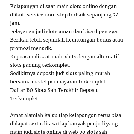
Kelapangan di saat main slots online dengan
diikuti service non-stop terbaik sepanjang 24
jam.
Pelayanan judi slots aman dan bisa dipercaya.
Berikan lebih sejumlah keuntungan bonus atau
promosi menarik.
Kepuasan di saat main slots dengan alternatif
slots gaming terkomplet.
Sedikitnya deposit judi slots paling murah
bersama model pembayaran terkomplet.
Daftar BO Slots Sah Terakhir Deposit
Terkomplet
Amat alamiah kalau tiap kelapangan terus bisa
didapat serta dirasa tiap banyak penjudi yang
main judi slots online di web bo slots sah