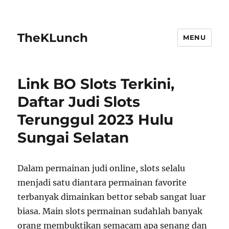
TheKLunch
MENU
Link BO Slots Terkini,
Daftar Judi Slots
Terunggul 2023 Hulu
Sungai Selatan
Dalam permainan judi online, slots selalu
menjadi satu diantara permainan favorite
terbanyak dimainkan bettor sebab sangat luar
biasa. Main slots permainan sudahlah banyak
orang membuktikan semacam apa senang dan