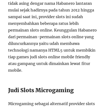
tidak asing dengar nama Habanero lantaran
mulai sejak hadirnya pada tahun 2012 hingga
sampai saat ini, provider slots ini sudah
menyembahkan beberapa ratus lebih
permainan slots online. Keunggulan Habanero
dari permainan-permainan slots online yang
diluncurkannya yaitu udah membawa
technologi namanya HTML5 untuk membikin
tiap games judi slots online mobile friendly
atau gampang untuk dimainkan lewat fitur
mobile.
Judi Slots Microgaming
Microgaming sebagai alternatif provider slots