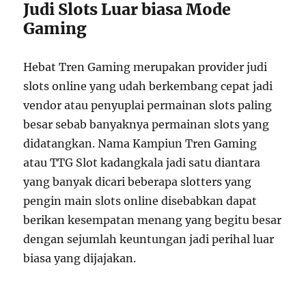
Judi Slots Luar biasa Mode
Gaming
Hebat Tren Gaming merupakan provider judi
slots online yang udah berkembang cepat jadi
vendor atau penyuplai permainan slots paling
besar sebab banyaknya permainan slots yang
didatangkan. Nama Kampiun Tren Gaming
atau TTG Slot kadangkala jadi satu diantara
yang banyak dicari beberapa slotters yang
pengin main slots online disebabkan dapat
berikan kesempatan menang yang begitu besar
dengan sejumlah keuntungan jadi perihal luar
biasa yang dijajakan.