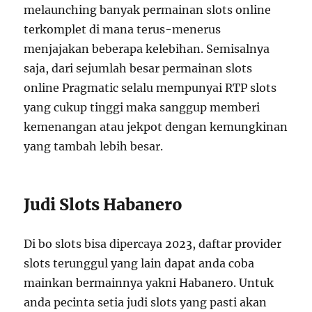
melaunching banyak permainan slots online
terkomplet di mana terus-menerus
menjajakan beberapa kelebihan. Semisalnya
saja, dari sejumlah besar permainan slots
online Pragmatic selalu mempunyai RTP slots
yang cukup tinggi maka sanggup memberi
kemenangan atau jekpot dengan kemungkinan
yang tambah lebih besar.
Judi Slots Habanero
Di bo slots bisa dipercaya 2023, daftar provider
slots terunggul yang lain dapat anda coba
mainkan bermainnya yakni Habanero. Untuk
anda pecinta setia judi slots yang pasti akan