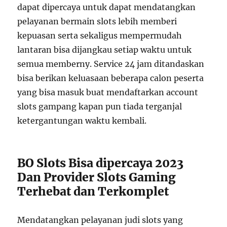
dapat dipercaya untuk dapat mendatangkan
pelayanan bermain slots lebih memberi
kepuasan serta sekaligus mempermudah
lantaran bisa dijangkau setiap waktu untuk
semua memberny. Service 24 jam ditandaskan
bisa berikan keluasaan beberapa calon peserta
yang bisa masuk buat mendaftarkan account
slots gampang kapan pun tiada terganjal
ketergantungan waktu kembali.
BO Slots Bisa dipercaya 2023
Dan Provider Slots Gaming
Terhebat dan Terkomplet
Mendatangkan pelayanan judi slots yang