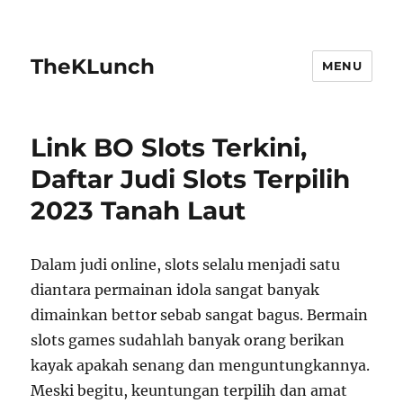
TheKLunch
MENU
Link BO Slots Terkini,
Daftar Judi Slots Terpilih
2023 Tanah Laut
Dalam judi online, slots selalu menjadi satu
diantara permainan idola sangat banyak
dimainkan bettor sebab sangat bagus. Bermain
slots games sudahlah banyak orang berikan
kayak apakah senang dan menguntungkannya.
Meski begitu, keuntungan terpilih dan amat