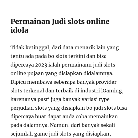
Permainan Judi slots online
idola
Tidak ketinggal, dari data menarik lain yang
tentu ada pada bo slots terkini dan bisa
dipercaya 2023 ialah permainann judi slots
online pujaan yang disiapkan didalamnya.
Dipicu membawa seberapa banyak provider
slots terkenal dan terbaik di industri iGaming,
karenanya pasti juga banyak variasi type
perjudian slots yang disiapkan bo judi slots bisa
dipercaya buat dapat anda coba memainkan
pada dalamnya. Namun, dari banyak sekali
sejumlah game judi slots yang disiapkan,