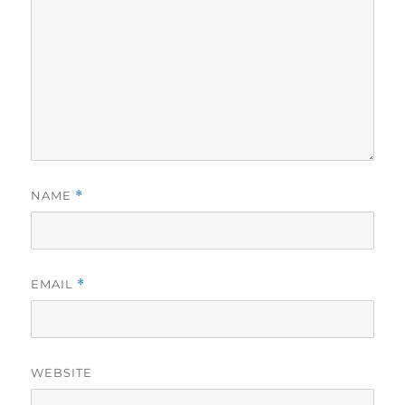
NAME
*
EMAIL
*
WEBSITE