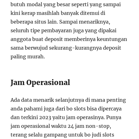
butuh modal yang besar seperti yang sampai
kini kerap masihlah banyak ditemui di
beberapa situs lain. Sampai menariknya,
seluruh tipe pembayaran juga yang dipakai
anggota buat deposit memberinya keuntungan
sama berwujud sekurang-kurangnya deposit
paling murah.
Jam Operasional
Ada data menarik selanjutnya di mana penting
anda pahami juga dari bo slots bisa dipercaya
dan terkini 2023 yaitu jam operasinya. Punya
jam operasional waktu 24 jam non-stop,
terang selalu gampang untuk bo judi slots