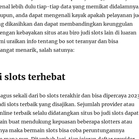
nal lebih dulu tiap-tiap data yang memikat didalamnya
upun, anda dapat mengenali kayak apakah pelayanan ju
yang dikasihkan dan dapat membandingkan keunggulan
ngan kebayakan situs atau biro judi slots lain di luaran
mi uraikan info tentang bo sot teranyar dan bisa
sangat menarik, salah satunya:
i slots terhebat
agus sekali dari bo slots terakhir dan bisa dipercaya 202
judi slots terbaik yang disajikan. Sejumlah provider atau
online terbaik selalu didatangkan situs bo judi slots dapat
 lain buat mendukung kepuasan beberapa slotters atau
nya maka bermain slots bisa coba peruntungannya