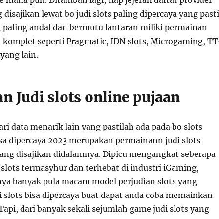
e mana pun. Ditambah lagi, tiap jejeran daftar provider
g disajikan lewat bo judi slots paling dipercaya yang pasti
g paling andal dan bermutu lantaran miliki permainan
h komplet seperti Pragmatic, IDN slots, Microgaming, T
yang lain.
n Judi slots online pujaan
ari data menarik lain yang pastilah ada pada bo slots
bisa dipercaya 2023 merupakan permainann judi slots
 yang disajikan didalamnya. Dipicu mengangkat seberapa
slots termasyhur dan terhebat di industri iGaming,
inya banyak pula macam model perjudian slots yang
di slots bisa dipercaya buat dapat anda coba memainkan
api, dari banyak sekali sejumlah game judi slots yang