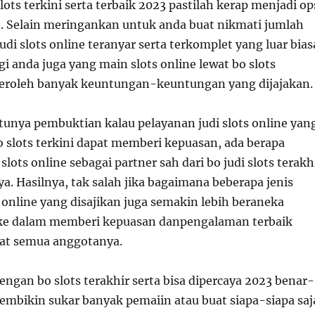
slots terkini serta terbaik 2023 pastilah kerap menjadi op
. Selain meringankan untuk anda buat nikmati jumlah
di slots online teranyar serta terkomplet yang luar bias
egi anda juga yang main slots online lewat bo slots
peroleh banyak keuntungan-keuntungan yang dijajakan.
atunya pembuktian kalau pelayanan judi slots online yan
o slots terkini dapat memberi kepuasan, ada berapa
slots online sebagai partner sah dari bo judi slots terakh
ya. Hasilnya, tak salah jika bagaimana beberapa jenis
 online yang disajikan juga semakin lebih beraneka
oke dalam memberi kepuasan danpengalaman terbaik
uat semua anggotanya.
ngan bo slots terakhir serta bisa dipercaya 2023 benar-
embikin sukar banyak pemaiin atau buat siapa-siapa saj