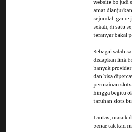
website bo judi 
amat dianjurkan
sejumlah game ju
sekali, di satu s
teranyar bakal 
Sebagai salah s
disiapkan link b
banyak provider 
dan bisa diperca
permainan slots
hingga begitu 
taruhan slots b
Lantas, masuk de
benar tak kan m