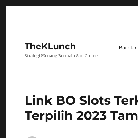
TheKLunch
Bandar 
Strategi Menang Bermain Slot Online
Link BO Slots Terk
Terpilih 2023 Ta