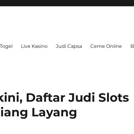
Togel
Live Kasino
Judi Capsa
Ceme Online
B
ini, Daftar Judi Slots
miang Layang