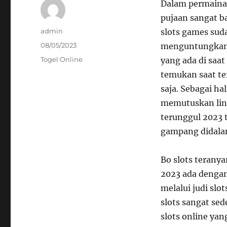
Dalam permainan 
pujaan sangat b
Author
admin
slots games sud
Posted
08/05/2023
menguntungkanny
on
Categories
Togel Online
yang ada di saat
temukan saat te
saja. Sebagai h
memutuskan link 
terunggul 2023 
gampang didala
Bo slots teranya
2023 ada dengan
melalui judi sl
slots sangat se
slots online yan