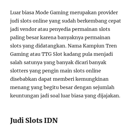
Luar biasa Mode Gaming merupakan provider
judi slots online yang sudah berkembang cepat
jadi vendor atau penyedia permainan slots
paling besar karena banyaknya permainan
slots yang didatangkan. Nama Kampiun Tren
Gaming atau TTG Slot kadang pula menjadi
salah satunya yang banyak dicari banyak
slotters yang pengin main slots online
disebabkan dapat memberi kemungkinan
menang yang begitu besar dengan sejumlah
keuntungan jadi soal luar biasa yang dijajakan.
Judi Slots IDN