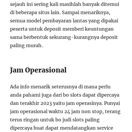
sejauh ini sering kali masihlah banyak ditemui
di beberapa situs lain. Sampai menariknya,
semua model pembayaran lantas yang dipakai
peserta untuk deposit memberi keuntungan
sama berbentuk sekurang-kurangnya deposit
paling murah.
Jam Operasional
Ada info menarik seterusnya di mana perlu
anda pahami juga dari bo slots dapat dipercaya
dan terakhir 2023 yaitu jam operasinya. Punyai
jam operasional waktu 24 jam non stop, terang
terus ringan untuk bo judi slots paling
dipercaya buat dapat mendatangkan service