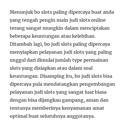
Menunjuk bo slots paling dipercaya buat anda
yang tengah pengin main judi slots online
terang sangat mungkin dalam menciptakan
beberapa keuntungan atau kelebihan.
Ditambah lagi, bo judi slots paling dipercaya
menyiapkan pelayanan judi slots yang paling
unggul dari dimulai jumlah type permainan
slots yang disiapkan atau dalam soal
keuntungan. Disamping itu, bo judi slots bisa
dipercaya pula mendatangkan pengembangan
pelayanan judi slots yang sangat luar biasa
dengan bisa dijangkau gampang, aman dan
tentunya memberinya kenyamanan amat
optimal buat seluruhnya anggotanya.