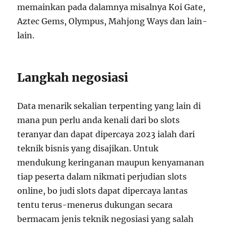
memainkan pada dalamnya misalnya Koi Gate,
Aztec Gems, Olympus, Mahjong Ways dan lain-
lain.
Langkah negosiasi
Data menarik sekalian terpenting yang lain di
mana pun perlu anda kenali dari bo slots
teranyar dan dapat dipercaya 2023 ialah dari
teknik bisnis yang disajikan. Untuk
mendukung keringanan maupun kenyamanan
tiap peserta dalam nikmati perjudian slots
online, bo judi slots dapat dipercaya lantas
tentu terus-menerus dukungan secara
bermacam jenis teknik negosiasi yang salah