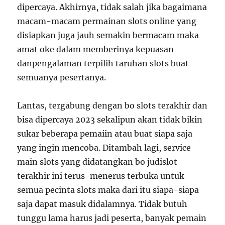
dipercaya. Akhirnya, tidak salah jika bagaimana
macam-macam permainan slots online yang
disiapkan juga jauh semakin bermacam maka
amat oke dalam memberinya kepuasan
danpengalaman terpilih taruhan slots buat
semuanya pesertanya.
Lantas, tergabung dengan bo slots terakhir dan
bisa dipercaya 2023 sekalipun akan tidak bikin
sukar beberapa pemaiin atau buat siapa saja
yang ingin mencoba. Ditambah lagi, service
main slots yang didatangkan bo judislot
terakhir ini terus-menerus terbuka untuk
semua pecinta slots maka dari itu siapa-siapa
saja dapat masuk didalamnya. Tidak butuh
tunggu lama harus jadi peserta, banyak pemain