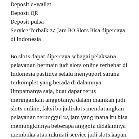
Deposit e-wallet
Deposit QR
Deposit pulsa
Service Terbaik 24 Jam BO Slots Bisa dipercaya
di Indonesia
Bo slots dapat dipercaya sebagai pelaksana
pelayanan bermain judi slots online terhebat di
Indonesia pastinya selalu menyuport sarana
terkomplet yang berada di dalamnya.
Umpamanya saja, buat dapat terus
meringankan anggotanya dalam mainkan judi
slots online, faksi bo judi slots mendatangkan
pelayanan terunggul 24 jam yang mana itu bisa
memungkinnya beberapa anggota didalamnya
membuka atau nikmati service judi slots kapan