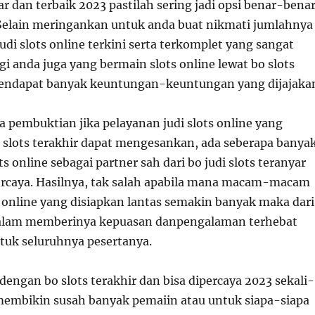
yar dan terbaik 2023 pastilah sering jadi opsi benar-bena
 Selain meringankan untuk anda buat nikmati jumlahnya
di slots online terkini serta terkomplet yang sangat
egi anda juga yang bermain slots online lewat bo slots
mendapat banyak keuntungan-keuntungan yang dijajaka
ra pembuktian jika pelayanan judi slots online yang
bo slots terakhir dapat mengesankan, ada seberapa banya
ts online sebagai partner sah dari bo judi slots teranyar
percaya. Hasilnya, tak salah apabila mana macam-macam
 online yang disiapkan lantas semakin banyak maka dari
 dalam memberinya kepuasan danpengalaman terhebat
ntuk seluruhnya pesertanya.
dengan bo slots terakhir dan bisa dipercaya 2023 sekali-
 membikin susah banyak pemaiin atau untuk siapa-siapa