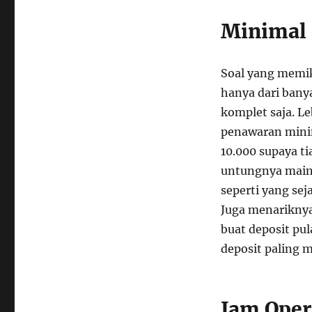
Minimal 
Soal yang memik
hanya dari bany
komplet saja. Le
penawaran minim
10.000 supaya t
untungnya main 
seperti yang sej
Juga menariknya
buat deposit p
deposit paling 
Jam Oper