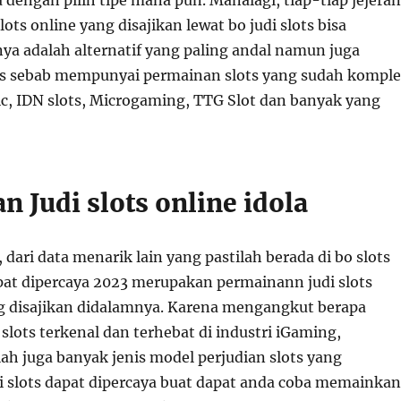
dengan pilih tipe mana pun. Manalagi, tiap-tiap jejeran
lots online yang disajikan lewat bo judi slots bisa
nya adalah alternatif yang paling andal namun juga
as sebab mempunyai permainan slots yang sudah komple
ic, IDN slots, Microgaming, TTG Slot dan banyak yang
 Judi slots online idola
, dari data menarik lain yang pastilah berada di bo slots
pat dipercaya 2023 merupakan permainann judi slots
ng disajikan didalamnya. Karena mengangkut berapa
slots terkenal dan terhebat di industri iGaming,
ah juga banyak jenis model perjudian slots yang
di slots dapat dipercaya buat dapat anda coba memainkan