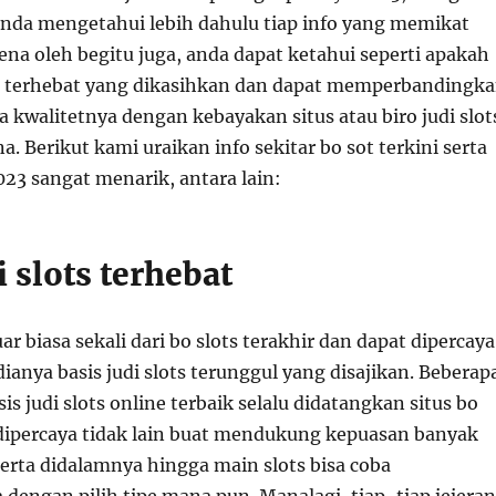
 anda mengetahui lebih dahulu tiap info yang memikat
na oleh begitu juga, anda dapat ketahui seperti apakah
ots terhebat yang dikasihkan dan dapat memperbandingk
 kwalitetnya dengan kebayakan situs atau biro judi slot
na. Berikut kami uraikan info sekitar bo sot terkini serta
023 sangat menarik, antara lain:
i slots terhebat
ar biasa sekali dari bo slots terakhir dan dapat dipercaya
dianya basis judi slots terunggul yang disajikan. Beberap
sis judi slots online terbaik selalu didatangkan situs bo
t dipercaya tidak lain buat mendukung kepuasan banyak
serta didalamnya hingga main slots bisa coba