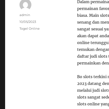
Dalam permainan 
permainan favor
Author
admin
biasa. Main slo
Posted
10/05/2023
senang dan men
on
Categories
Togel Online
sangat sesuai ya
akan dapat anda
online terunggu
temukan dengan 
daftar judi slot
permainkan den
Bo slots terkin
2023 datang de
melalui judi sl
slots sangat se
slots online yan