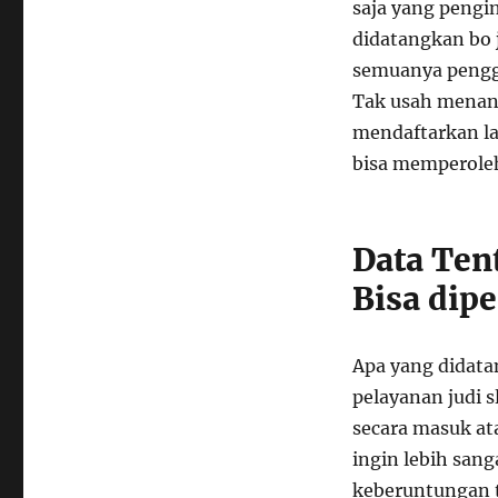
saja yang pengi
didatangkan bo j
semuanya penggi
Tak usah menant
mendaftarkan lan
bisa memperoleh
Data Ten
Bisa dip
Apa yang didatan
pelayanan judi s
secara masuk ata
ingin lebih san
keberuntungan te