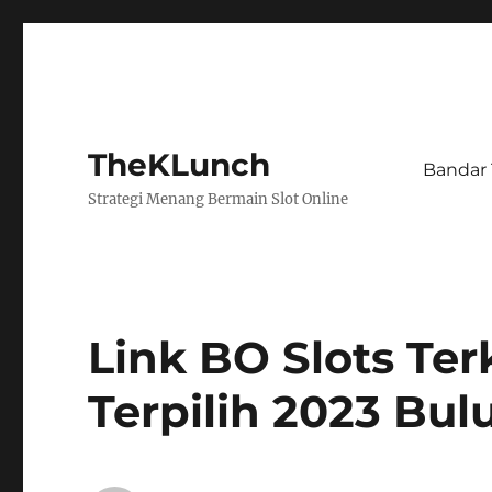
TheKLunch
Bandar 
Strategi Menang Bermain Slot Online
Link BO Slots Terk
Terpilih 2023 Bu