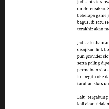
judi slots teran
direferensikan.
beberapa game ju
bagus, di satu s
terakhir akan 
Jadi satu dianta
disajikan link 
pun provider slo
serta paling di
permainan slots
itu begitu oke
taruhan slots u
Lalu, tergabung 
kali akan tidak