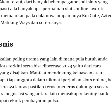
Akan tetapi, dari banyak beberapa game judi slots yang
pasti ada banyak opsi permainan slots online favorite
a memainkan pada dalamnya umpamanya Koi Gate, Azte
 Mahjong Ways dan seterusnya.
snis
kalian paling utama yang lain di mana pula butuh anda
ots terkini serta bisa dipercaya 2023 yaitu dari cara
s yang disajikan. Manfaat mendukung keluasaan atau
ap-tiap anggota dalam nikmati perjudian slots online, b
dipercaya lantas pastilah terus-menerus dukungan secara
ara negosiasi yang antara lain mencakup rekening bank,
mpai teknik pembayaran pulsa.