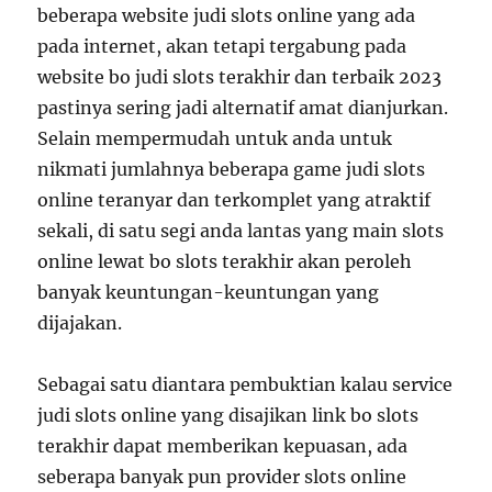
beberapa website judi slots online yang ada
pada internet, akan tetapi tergabung pada
website bo judi slots terakhir dan terbaik 2023
pastinya sering jadi alternatif amat dianjurkan.
Selain mempermudah untuk anda untuk
nikmati jumlahnya beberapa game judi slots
online teranyar dan terkomplet yang atraktif
sekali, di satu segi anda lantas yang main slots
online lewat bo slots terakhir akan peroleh
banyak keuntungan-keuntungan yang
dijajakan.
Sebagai satu diantara pembuktian kalau service
judi slots online yang disajikan link bo slots
terakhir dapat memberikan kepuasan, ada
seberapa banyak pun provider slots online