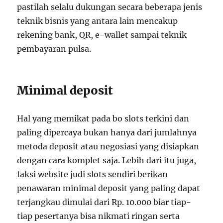
pastilah selalu dukungan secara beberapa jenis
teknik bisnis yang antara lain mencakup
rekening bank, QR, e-wallet sampai teknik
pembayaran pulsa.
Minimal deposit
Hal yang memikat pada bo slots terkini dan
paling dipercaya bukan hanya dari jumlahnya
metoda deposit atau negosiasi yang disiapkan
dengan cara komplet saja. Lebih dari itu juga,
faksi website judi slots sendiri berikan
penawaran minimal deposit yang paling dapat
terjangkau dimulai dari Rp. 10.000 biar tiap-
tiap pesertanya bisa nikmati ringan serta