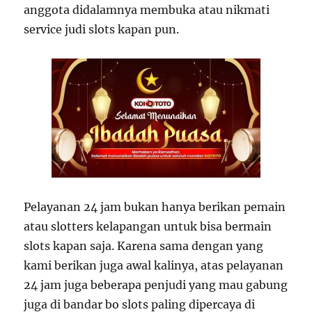
anggota didalamnya membuka atau nikmati
service judi slots kapan pun.
Pelayanan 24 jam bukan hanya berikan pemain
atau slotters kelapangan untuk bisa bermain
slots kapan saja. Karena sama dengan yang
kami berikan juga awal kalinya, atas pelayanan
24 jam juga beberapa penjudi yang mau gabung
juga di bandar bo slots paling dipercaya di