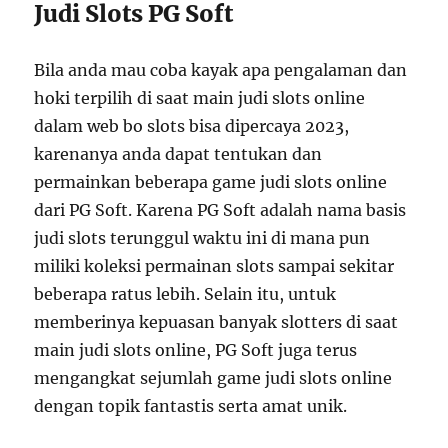
Judi Slots PG Soft
Bila anda mau coba kayak apa pengalaman dan
hoki terpilih di saat main judi slots online
dalam web bo slots bisa dipercaya 2023,
karenanya anda dapat tentukan dan
permainkan beberapa game judi slots online
dari PG Soft. Karena PG Soft adalah nama basis
judi slots terunggul waktu ini di mana pun
miliki koleksi permainan slots sampai sekitar
beberapa ratus lebih. Selain itu, untuk
memberinya kepuasan banyak slotters di saat
main judi slots online, PG Soft juga terus
mengangkat sejumlah game judi slots online
dengan topik fantastis serta amat unik.