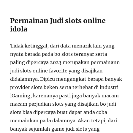
Permainan Judi slots online
idola
Tidak ketinggal, dari data menarik lain yang
nyata berada pada bo slots teranyar serta
paling dipercaya 2023 merupakan permainann
judi slots online favorite yang disajikan
didalamnya. Dipicu mengangkat berapa banyak
provider slots beken serta terhebat di industri
iGaming, karenanya pasti juga banyak macam
macam perjudian slots yang disajikan bo judi
slots bisa dipercaya buat dapat anda coba
memainkan pada dalamnya. Akan tetapi, dari
banyak sejumlah game judi slots yang