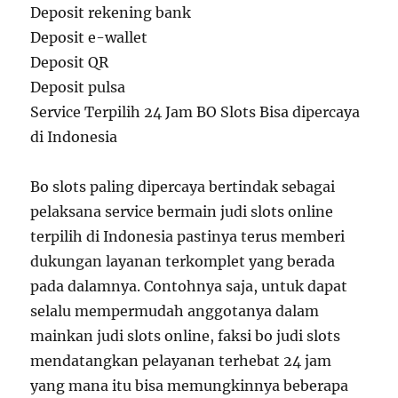
Deposit rekening bank
Deposit e-wallet
Deposit QR
Deposit pulsa
Service Terpilih 24 Jam BO Slots Bisa dipercaya
di Indonesia
Bo slots paling dipercaya bertindak sebagai
pelaksana service bermain judi slots online
terpilih di Indonesia pastinya terus memberi
dukungan layanan terkomplet yang berada
pada dalamnya. Contohnya saja, untuk dapat
selalu mempermudah anggotanya dalam
mainkan judi slots online, faksi bo judi slots
mendatangkan pelayanan terhebat 24 jam
yang mana itu bisa memungkinnya beberapa