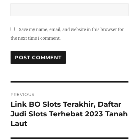
Save my name, email, and website in this browser for
the next time I comment.
Post
PREVIOUS
navigation
Link BO Slots Terakhir, Daftar
Previous
post:
Judi Slots Terhebat 2023 Tanah
Laut