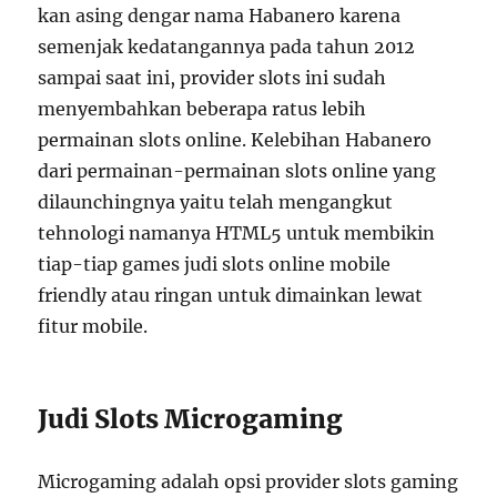
kan asing dengar nama Habanero karena
semenjak kedatangannya pada tahun 2012
sampai saat ini, provider slots ini sudah
menyembahkan beberapa ratus lebih
permainan slots online. Kelebihan Habanero
dari permainan-permainan slots online yang
dilaunchingnya yaitu telah mengangkut
tehnologi namanya HTML5 untuk membikin
tiap-tiap games judi slots online mobile
friendly atau ringan untuk dimainkan lewat
fitur mobile.
Judi Slots Microgaming
Microgaming adalah opsi provider slots gaming