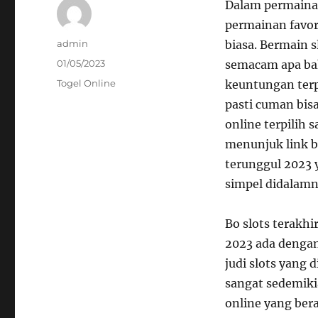
Dalam permainan 
permainan favor
Author
admin
biasa. Bermain 
Posted
01/05/2023
semacam apa ba
on
Categories
Togel Online
keuntungan terpi
pasti cuman bisa
online terpilih
menunjuk link bo
terunggul 2023 
simpel didalamn
Bo slots terakh
2023 ada dengan
judi slots yang 
sangat sedemiki
online yang bera