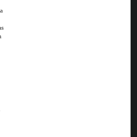
ya
as
n
u