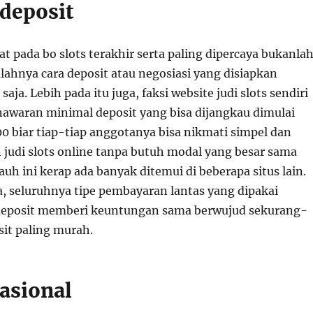
deposit
 pada bo slots terakhir serta paling dipercaya bukanla
lahnya cara deposit atau negosiasi yang disiapkan
aja. Lebih pada itu juga, faksi website judi slots sendiri
waran minimal deposit yang bisa dijangkau dimulai
0 biar tiap-tiap anggotanya bisa nikmati simpel dan
judi slots online tanpa butuh modal yang besar sama
uh ini kerap ada banyak ditemui di beberapa situs lain.
, seluruhnya tipe pembayaran lantas yang dipakai
deposit memberi keuntungan sama berwujud sekurang-
it paling murah.
asional