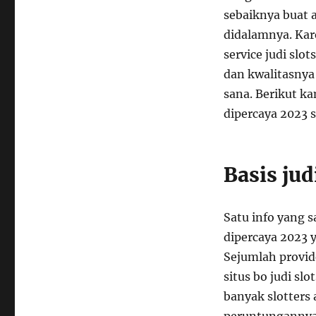
sebaiknya buat 
didalamnya. Kar
service judi sl
dan kwalitasnya 
sana. Berikut ka
dipercaya 2023 
Basis jud
Satu info yang sa
dipercaya 2023 ya
Sejumlah provide
situs bo judi sl
banyak slotters