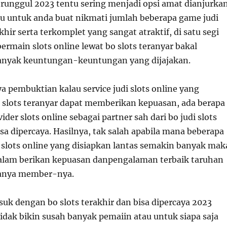
erunggul 2023 tentu sering menjadi opsi amat dianjurkan
 untuk anda buat nikmati jumlah beberapa game judi
akhir serta terkomplet yang sangat atraktif, di satu segi
ermain slots online lewat bo slots teranyar bakal
nyak keuntungan-keuntungan yang dijajakan.
ya pembuktian kalau service judi slots online yang
bo slots teranyar dapat memberikan kepuasan, ada berapa
ider slots online sebagai partner sah dari bo judi slots
isa dipercaya. Hasilnya, tak salah apabila mana beberapa
 slots online yang disiapkan lantas semakin banyak mak
alam berikan kepuasan danpengalaman terbaik taruhan
uanya member-nya.
suk dengan bo slots terakhir dan bisa dipercaya 2023
idak bikin susah banyak pemaiin atau untuk siapa saja