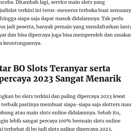
coba. Ditambah lagi, service main slots yang
judislot terkini ini terus-menerus terbuka buat semuan
hingga siapa saja dapat masuk didalamnya. Tak perlu
us jadi peserta, banyak pemain yang mendaftarkan lant
nyar dan bisa dipercaya juga bisa memperoleh dan rasaka
pa keuntungannya.
tar BO Slots Teranyar serta
ipercaya 2023 Sangat Menarik
gkan bo slots terkini dan paling dipercaya 2023 lewat
ts terbaik pastinya membuat siapa-siapa saja slotters ma
abung atau main slots online didalamnya. Sebab itu,
ngin lebih sangat percaya 100% bermain slots online
 terhebat di bo judi slots paling dipercaya 2023,