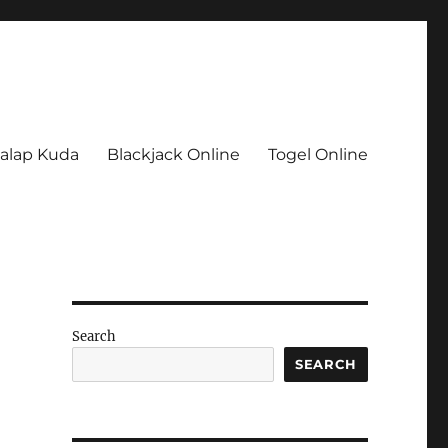
alap Kuda
Blackjack Online
Togel Online
Search
SEARCH