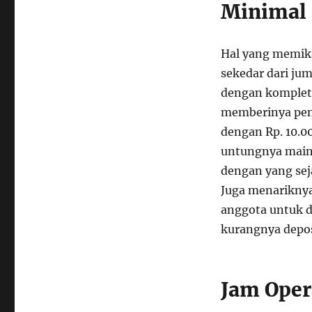
Minimal 
Hal yang memikat
sekedar dari jum
dengan komplet s
memberinya pena
dengan Rp. 10.00
untungnya main 
dengan yang seja
Juga menariknya
anggota untuk 
kurangnya depos
Jam Oper