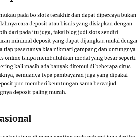
mukau pada bo slots terakhir dan dapat dipercaya bukan
lahnya cara deposit atau bisnis yang disiapkan dengan
ih dari pada itu juga, faksi blog judi slots sendiri
ran minimal deposit yang dapat dijangkau mulai denga
ya tiap pesertanya bisa nikmati gampang dan untungnya
ots online tanpa membutuhkan modal yang besar seperti
sering kali masih ada banyak ditemui di beberapa situs
riknya, semuanya type pembayaran juga yang dipakai
deposit pun memberi keuntungan sama berwujud
nya deposit paling murah.
asional