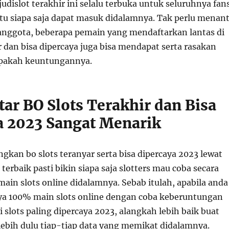
udislot terakhir ini selalu terbuka untuk seluruhnya fan
itu siapa saja dapat masuk didalamnya. Tak perlu menant
 anggota, beberapa pemain yang mendaftarkan lantas di
r dan bisa dipercaya juga bisa mendapat serta rasakan
 apakah keuntungannya.
tar BO Slots Terakhir dan Bisa
a 2023 Sangat Menarik
gkan bo slots teranyar serta bisa dipercaya 2023 lewat
s terbaik pasti bikin siapa saja slotters mau coba secara
ain slots online didalamnya. Sebab itulah, apabila anda
ya 100% main slots online dengan coba keberuntungan
di slots paling dipercaya 2023, alangkah lebih baik buat
ebih dulu tiap-tiap data yang memikat didalamnya.