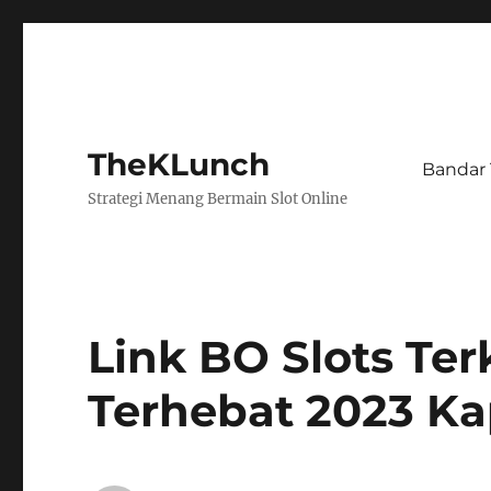
TheKLunch
Bandar 
Strategi Menang Bermain Slot Online
Link BO Slots Terk
Terhebat 2023 K