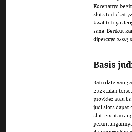
Karenanya begit
slots terhebat 
kwalitetnya deng
sana. Berikut ka
dipercaya 2023 s
Basis jud
Satu data yang at
2023 ialah terse
provider atau bas
judi slots dapa
slotters atau an
peruntungannya d