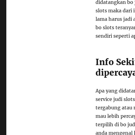
didatangkan bo j
slots maka dari 
lama harus jadi
bo slots teranya
sendiri seperti
Info Seki
dipercay
Apa yang didatan
service judi slot
tergabung atau m
mau lebih perca
terpilih di bo ju
anda mengenal l