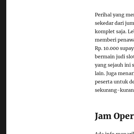
Perihal yang me
sekedar dari jum
komplet saja. Leb
memberi penawa
Rp. 10.000 supa
bermain judi sl
yang sejauh ini 
lain. Juga mena
peserta untuk 
sekurang-kurang
Jam Oper