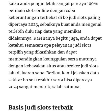
kalau anda pengin lebih sangat percaya 100%
bermain slots online dengan coba
keberuntungan terhebat di bo judi slots paling
dipercaya 2023, sebaiknya buat anda mengenal
terlebih dulu tiap data yang memikat
didalamnya. Karenanya begitu juga, anda dapat
ketahui semacam apa pelayanan judi slots
terpilih yang dikasihkan dan dapat
membandingkan keunggulan serta mutunya
dengan kebayakan situs atau broker judi slots
lain di luaran sana. Berikut kami jelaskan data
sekitar bo sot terakhir serta bisa dipercaya
2023 sangat menarik, salah satunya:
Basis judi slots terbaik