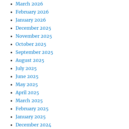
March 2026
February 2026
January 2026
December 2025
November 2025
October 2025
September 2025
August 2025
July 2025
June 2025
May 2025
April 2025
March 2025
February 2025
January 2025
December 2024