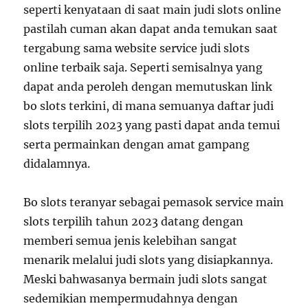
seperti kenyataan di saat main judi slots online
pastilah cuman akan dapat anda temukan saat
tergabung sama website service judi slots
online terbaik saja. Seperti semisalnya yang
dapat anda peroleh dengan memutuskan link
bo slots terkini, di mana semuanya daftar judi
slots terpilih 2023 yang pasti dapat anda temui
serta permainkan dengan amat gampang
didalamnya.
Bo slots teranyar sebagai pemasok service main
slots terpilih tahun 2023 datang dengan
memberi semua jenis kelebihan sangat
menarik melalui judi slots yang disiapkannya.
Meski bahwasanya bermain judi slots sangat
sedemikian mempermudahnya dengan