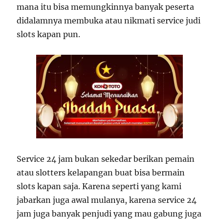
mana itu bisa memungkinnya banyak peserta
didalamnya membuka atau nikmati service judi
slots kapan pun.
Service 24 jam bukan sekedar berikan pemain
atau slotters kelapangan buat bisa bermain
slots kapan saja. Karena seperti yang kami
jabarkan juga awal mulanya, karena service 24
jam juga banyak penjudi yang mau gabung juga