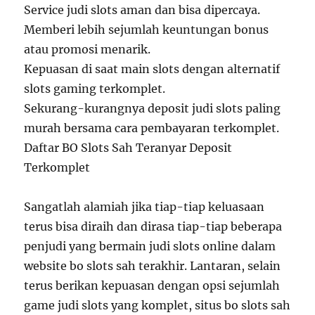
Service judi slots aman dan bisa dipercaya.
Memberi lebih sejumlah keuntungan bonus
atau promosi menarik.
Kepuasan di saat main slots dengan alternatif
slots gaming terkomplet.
Sekurang-kurangnya deposit judi slots paling
murah bersama cara pembayaran terkomplet.
Daftar BO Slots Sah Teranyar Deposit
Terkomplet
Sangatlah alamiah jika tiap-tiap keluasaan
terus bisa diraih dan dirasa tiap-tiap beberapa
penjudi yang bermain judi slots online dalam
website bo slots sah terakhir. Lantaran, selain
terus berikan kepuasan dengan opsi sejumlah
game judi slots yang komplet, situs bo slots sah