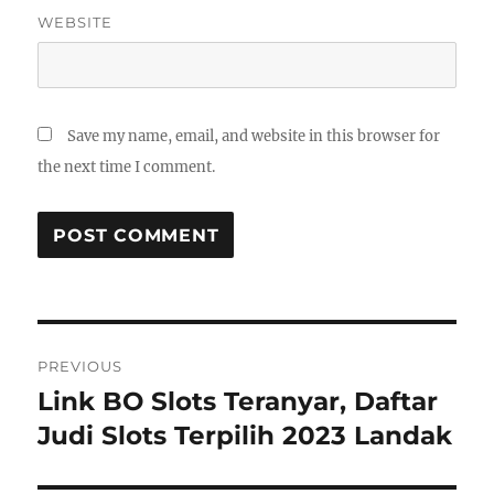
WEBSITE
Save my name, email, and website in this browser for
the next time I comment.
Post
PREVIOUS
navigation
Link BO Slots Teranyar, Daftar
Previous
post:
Judi Slots Terpilih 2023 Landak