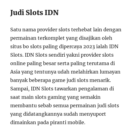
Judi Slots IDN
Satu nama provider slots terhebat lain dengan
permainan terkomplet yang disajikan oleh
situs bo slots paling dipercaya 2023 ialah IDN
Slots. IDN Slots sendiri yakni provider slots
online paling besar serta paling terutama di
Asia yang tentunya udah melahirkan lumayan
banyak beberapa game judi slots menarik.
Sampai, IDN Slots tawarkan pengalaman di
saat main slots gaming yang semakin
membantu sebab semua permainan judi slots
yang didatangkannya sudah menyuport
dimainkan pada piranti mobile.