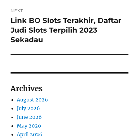
NEXT
Link BO Slots Terakhir, Daftar
Next
post:
Judi Slots Terpilih 2023
Sekadau
Archives
August 2026
July 2026
June 2026
May 2026
April 2026