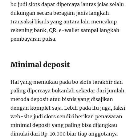
bo judi slots dapat dipercaya lantas jelas selalu
dukungan secara beragam jenis langkah
transaksi bisnis yang antara lain mencakup
rekening bank, QR, e-wallet sampai langkah
pembayaran pulsa.
Minimal deposit
Hal yang memukau pada bo slots terakhir dan
paling dipercaya bukanlah sekedar dari jumlah
metoda deposit atau bisnis yang disajikan
dengan komplet saja. Lebih pada itu juga, faksi
web-site judi slots sendiri berikan penawaran
minimal deposit yang paling bisa dijangkau
dimulai dari Rp. 10.000 biar tiap anggotanya