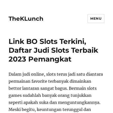
TheKLunch
MENU
Link BO Slots Terkini,
Daftar Judi Slots Terbaik
2023 Pemangkat
Dalam judi online, slots terus jadi satu diantara
permainan favorite terbanyak dimainkan
bettor lantaran sangat bagus. Bermain slots
games sudahlah banyak orang tunjukkan
seperti apakah suka dan menguntungkannya.
Meski begitu, keuntungan terunggul dan