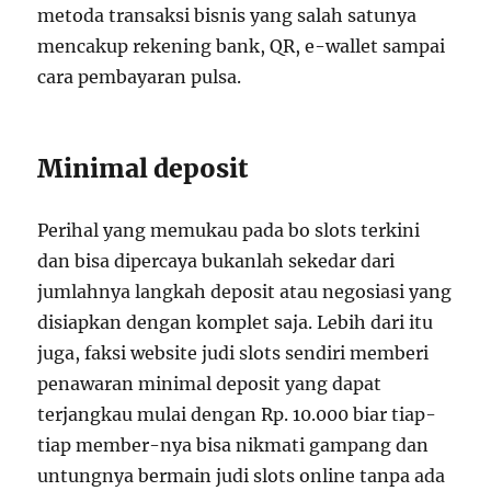
metoda transaksi bisnis yang salah satunya
mencakup rekening bank, QR, e-wallet sampai
cara pembayaran pulsa.
Minimal deposit
Perihal yang memukau pada bo slots terkini
dan bisa dipercaya bukanlah sekedar dari
jumlahnya langkah deposit atau negosiasi yang
disiapkan dengan komplet saja. Lebih dari itu
juga, faksi website judi slots sendiri memberi
penawaran minimal deposit yang dapat
terjangkau mulai dengan Rp. 10.000 biar tiap-
tiap member-nya bisa nikmati gampang dan
untungnya bermain judi slots online tanpa ada