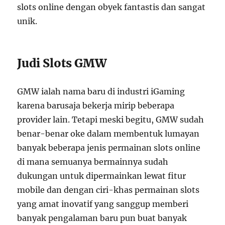
slots online dengan obyek fantastis dan sangat
unik.
Judi Slots GMW
GMW ialah nama baru di industri iGaming
karena barusaja bekerja mirip beberapa
provider lain. Tetapi meski begitu, GMW sudah
benar-benar oke dalam membentuk lumayan
banyak beberapa jenis permainan slots online
di mana semuanya bermainnya sudah
dukungan untuk dipermainkan lewat fitur
mobile dan dengan ciri-khas permainan slots
yang amat inovatif yang sanggup memberi
banyak pengalaman baru pun buat banyak