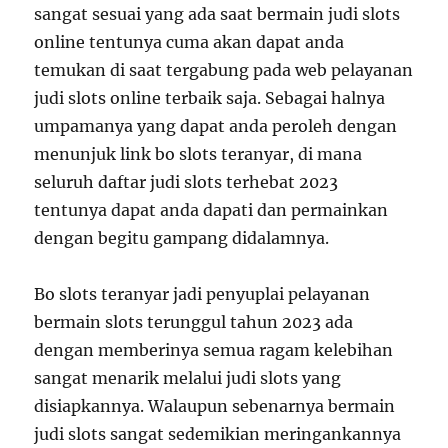
sangat sesuai yang ada saat bermain judi slots
online tentunya cuma akan dapat anda
temukan di saat tergabung pada web pelayanan
judi slots online terbaik saja. Sebagai halnya
umpamanya yang dapat anda peroleh dengan
menunjuk link bo slots teranyar, di mana
seluruh daftar judi slots terhebat 2023
tentunya dapat anda dapati dan permainkan
dengan begitu gampang didalamnya.
Bo slots teranyar jadi penyuplai pelayanan
bermain slots terunggul tahun 2023 ada
dengan memberinya semua ragam kelebihan
sangat menarik melalui judi slots yang
disiapkannya. Walaupun sebenarnya bermain
judi slots sangat sedemikian meringankannya