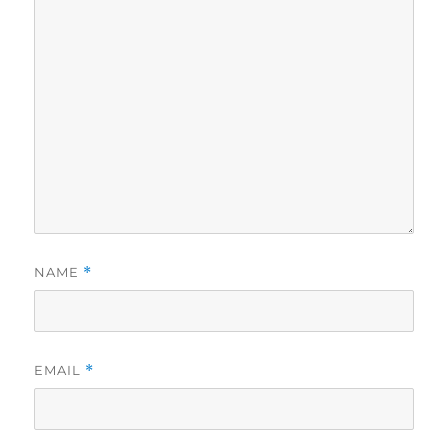
NAME
*
EMAIL
*