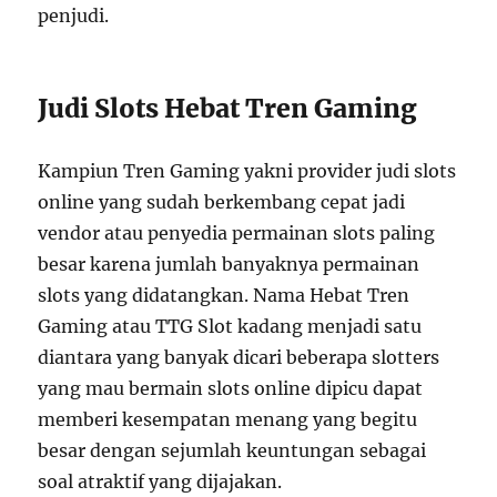
penjudi.
Judi Slots Hebat Tren Gaming
Kampiun Tren Gaming yakni provider judi slots
online yang sudah berkembang cepat jadi
vendor atau penyedia permainan slots paling
besar karena jumlah banyaknya permainan
slots yang didatangkan. Nama Hebat Tren
Gaming atau TTG Slot kadang menjadi satu
diantara yang banyak dicari beberapa slotters
yang mau bermain slots online dipicu dapat
memberi kesempatan menang yang begitu
besar dengan sejumlah keuntungan sebagai
soal atraktif yang dijajakan.