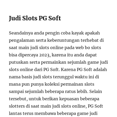
Judi Slots PG Soft
Seandainya anda pengin coba kayak apakah
pengalaman serta keberuntungan terhebat di
saat main judi slots online pada web bo slots
bisa dipercaya 2023, karena itu anda dapat
putuskan serta permainkan sejumlah game judi
slots online dari PG Soft. Karena PG Soft adalah
nama basis judi slots terunggul waktu ini di
mana pun punya koleksi permainan slots
sampai sejumlah beberapa ratus lebih. Selain
tersebut, untuk berikan kepuasan beberapa
slotters di saat main judi slots online, PG Soft
lantas terus membawa beberapa game judi