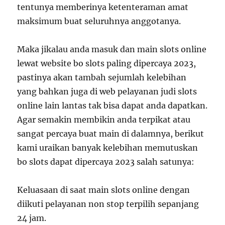
tentunya memberinya ketenteraman amat
maksimum buat seluruhnya anggotanya.
Maka jikalau anda masuk dan main slots online
lewat website bo slots paling dipercaya 2023,
pastinya akan tambah sejumlah kelebihan
yang bahkan juga di web pelayanan judi slots
online lain lantas tak bisa dapat anda dapatkan.
Agar semakin membikin anda terpikat atau
sangat percaya buat main di dalamnya, berikut
kami uraikan banyak kelebihan memutuskan
bo slots dapat dipercaya 2023 salah satunya:
Keluasaan di saat main slots online dengan
diikuti pelayanan non stop terpilih sepanjang
24 jam.