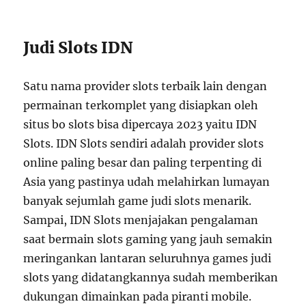
Judi Slots IDN
Satu nama provider slots terbaik lain dengan
permainan terkomplet yang disiapkan oleh
situs bo slots bisa dipercaya 2023 yaitu IDN
Slots. IDN Slots sendiri adalah provider slots
online paling besar dan paling terpenting di
Asia yang pastinya udah melahirkan lumayan
banyak sejumlah game judi slots menarik.
Sampai, IDN Slots menjajakan pengalaman
saat bermain slots gaming yang jauh semakin
meringankan lantaran seluruhnya games judi
slots yang didatangkannya sudah memberikan
dukungan dimainkan pada piranti mobile.