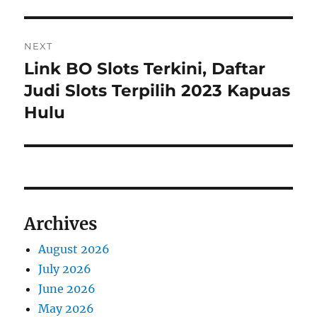
NEXT
Link BO Slots Terkini, Daftar
Next
post:
Judi Slots Terpilih 2023 Kapuas
Hulu
Archives
August 2026
July 2026
June 2026
May 2026