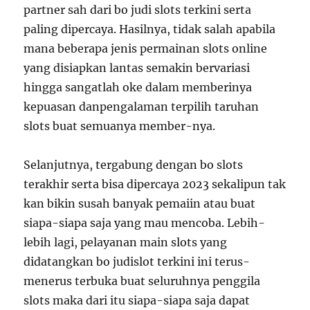
partner sah dari bo judi slots terkini serta
paling dipercaya. Hasilnya, tidak salah apabila
mana beberapa jenis permainan slots online
yang disiapkan lantas semakin bervariasi
hingga sangatlah oke dalam memberinya
kepuasan danpengalaman terpilih taruhan
slots buat semuanya member-nya.
Selanjutnya, tergabung dengan bo slots
terakhir serta bisa dipercaya 2023 sekalipun tak
kan bikin susah banyak pemaiin atau buat
siapa-siapa saja yang mau mencoba. Lebih-
lebih lagi, pelayanan main slots yang
didatangkan bo judislot terkini ini terus-
menerus terbuka buat seluruhnya penggila
slots maka dari itu siapa-siapa saja dapat