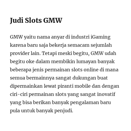
Judi Slots GMW
GMW yaitu nama anyar di industri iGaming
karena baru saja bekerja semacam sejumlah
provider lain. Tetapi meski begitu, GMW udah
begitu oke dalam membikin lumayan banyak
beberapa jenis permainan slots online di mana
semua bermainnya sangat dukungan buat
dipermainkan lewat piranti mobile dan dengan
ciri-ciri permainan slots yang sangat inovatif
yang bisa berikan banyak pengalaman baru
pula untuk banyak penjudi.