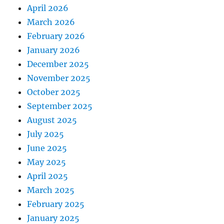
April 2026
March 2026
February 2026
January 2026
December 2025
November 2025
October 2025
September 2025
August 2025
July 2025
June 2025
May 2025
April 2025
March 2025
February 2025
January 2025