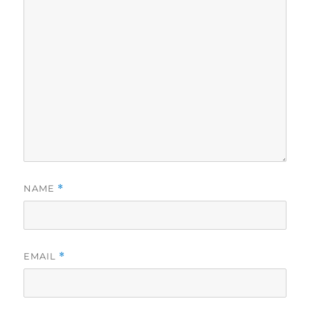
NAME
*
EMAIL
*