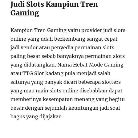
Judi Slots Kampiun Tren
Gaming
Kampiun Tren Gaming yaitu provider judi slots
online yang udah berkembang sangat cepat
jadi vendor atau penyedia permainan slots
paling besar sebab banyaknya permainan slots
yang didatangkan. Nama Hebat Mode Gaming
atau TTG Slot kadang pula menjadi salah
satunya yang banyak dicari beberapa slotters
yang mau main slots online disebabkan dapat
memberinya kesempatan menang yang begitu
besar dengan sejumlah keuntungan jadi soal
bagus yang dijajakan.