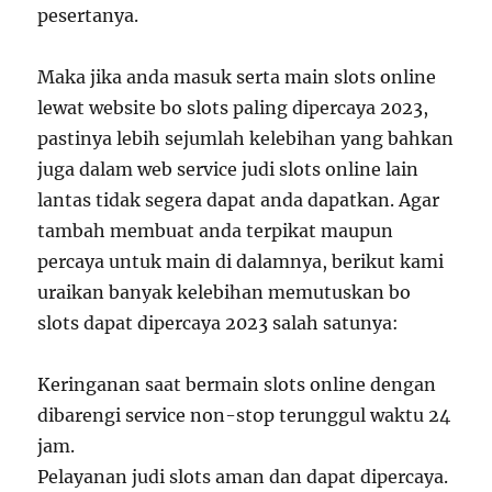
pesertanya.
Maka jika anda masuk serta main slots online
lewat website bo slots paling dipercaya 2023,
pastinya lebih sejumlah kelebihan yang bahkan
juga dalam web service judi slots online lain
lantas tidak segera dapat anda dapatkan. Agar
tambah membuat anda terpikat maupun
percaya untuk main di dalamnya, berikut kami
uraikan banyak kelebihan memutuskan bo
slots dapat dipercaya 2023 salah satunya:
Keringanan saat bermain slots online dengan
dibarengi service non-stop terunggul waktu 24
jam.
Pelayanan judi slots aman dan dapat dipercaya.