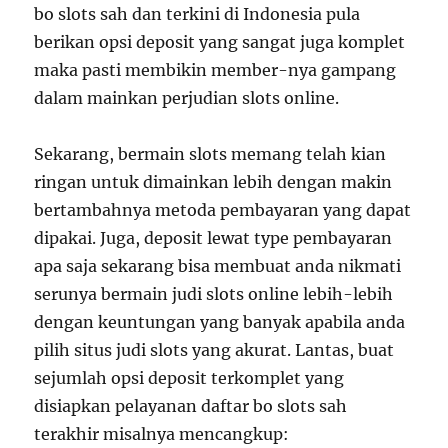
bo slots sah dan terkini di Indonesia pula
berikan opsi deposit yang sangat juga komplet
maka pasti membikin member-nya gampang
dalam mainkan perjudian slots online.
Sekarang, bermain slots memang telah kian
ringan untuk dimainkan lebih dengan makin
bertambahnya metoda pembayaran yang dapat
dipakai. Juga, deposit lewat type pembayaran
apa saja sekarang bisa membuat anda nikmati
serunya bermain judi slots online lebih-lebih
dengan keuntungan yang banyak apabila anda
pilih situs judi slots yang akurat. Lantas, buat
sejumlah opsi deposit terkomplet yang
disiapkan pelayanan daftar bo slots sah
terakhir misalnya mencangkup: