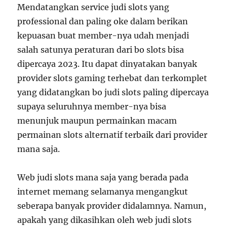
Mendatangkan service judi slots yang
professional dan paling oke dalam berikan
kepuasan buat member-nya udah menjadi
salah satunya peraturan dari bo slots bisa
dipercaya 2023. Itu dapat dinyatakan banyak
provider slots gaming terhebat dan terkomplet
yang didatangkan bo judi slots paling dipercaya
supaya seluruhnya member-nya bisa
menunjuk maupun permainkan macam
permainan slots alternatif terbaik dari provider
mana saja.
Web judi slots mana saja yang berada pada
internet memang selamanya mengangkut
seberapa banyak provider didalamnya. Namun,
apakah yang dikasihkan oleh web judi slots