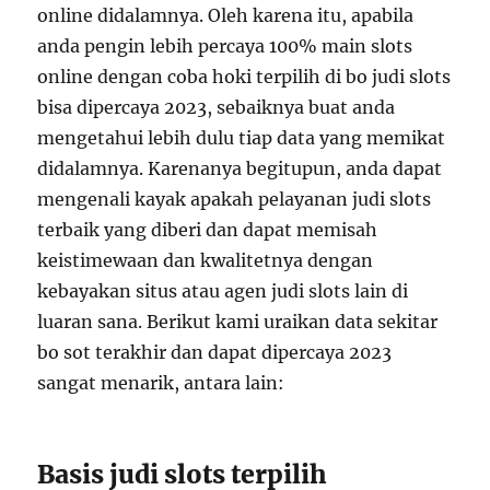
online didalamnya. Oleh karena itu, apabila
anda pengin lebih percaya 100% main slots
online dengan coba hoki terpilih di bo judi slots
bisa dipercaya 2023, sebaiknya buat anda
mengetahui lebih dulu tiap data yang memikat
didalamnya. Karenanya begitupun, anda dapat
mengenali kayak apakah pelayanan judi slots
terbaik yang diberi dan dapat memisah
keistimewaan dan kwalitetnya dengan
kebayakan situs atau agen judi slots lain di
luaran sana. Berikut kami uraikan data sekitar
bo sot terakhir dan dapat dipercaya 2023
sangat menarik, antara lain:
Basis judi slots terpilih